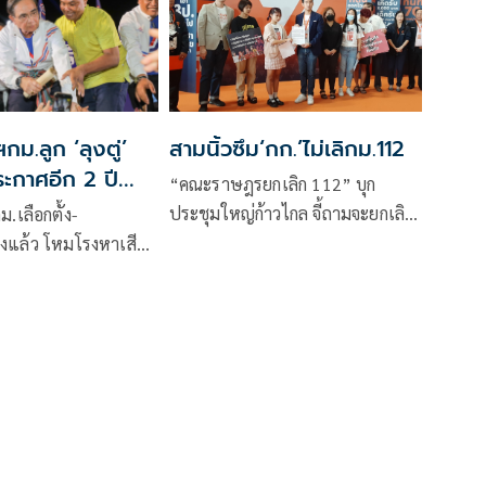
กม.ลูก ‘ลุงตู่’
สามนิ้วซึม‘กก.’ไม่เลิกม.112
ะกาศอีก 2 ปี
“คณะราษฎรยกเลิก 112” บุก
้น ลั่นรทสช. อยู่
ประชุมใหญ่ก้าวไกล จี้ถามจะยกเลิก
.เลือกตั้ง-
หรือแก้ไข ม.112 “พิธา” เลียบค่าย
โรงหาเสียง
ขั้นต่ำสุดต้องมีการแก้ไข “รังสิมัน
อไทยไปอีสาน “อุ๊งอิ๊ง”
ต์” ลั่นจุดยืนยังเหมือนเดิม ไม่
อกพรรคไทยมีแต่รวย
ยกเลิก! กสม.ออกแถลงการณ์เรียก
อาปูไม่ได้มาด้วย ถูก
ร้องให้ทุกฝ่ายช่วยกันเร่งหาทางออก
ลูกน้องหักเหลี่ยม
ก่อนเกิดความสูญเสีย
ุรินทร์” บุกโคราช
คร ส.ส.พรึ่บ 99 เขต
ศรัยแหลงใต้รักชุมพร
กการเมือง สัญญา