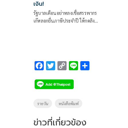
เงิน!
2 ปีประเทศดี
รัฐบาลเตือนอย่าหลงเชื่อสรรพากร
รทสช.ไม่ได้อย
เก๊หลอกยื่นภาษีประจำปี ให้กดลิงก์
คนจน-คนละคร
ปลอมตามที่ส่งให้ทางแอปพลิเคชัน
ไม่เกทับบล
LINE หรือให้แจ้งรหัส OTP 6 หลัก
แนะตั้งสติ โทร.1161 ตรวจสอบว่า
เป็นกรมสรรพากร หรือเจ้าหน้าที่
สรรพากรจริง
F
T
C
Li
S
ac
wi
o
n
h
e
tt
p
e
ar
b
er
y
e
o
Li
Tags
รายวัน
หนังสือพิมพ์
o
n
k
k
ข่าวที่เกี่ยวข้อง