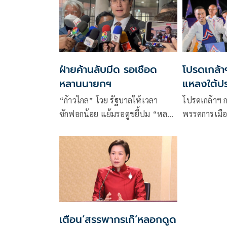
ฝ่ายค้านลับมีด รอเชือด
โปรดเกล้าฯ
หลานนายกฯ
แหลงใต้ปร
ประเทศดีขึ
“ก้าวไกล” โวย รัฐบาลให้เวลา
โปรดเกล้าฯ กม
ยาว
ซักฟอกน้อย แย้มรอดูขยี้ปม “หลา
พรรคการเมืองแล้ว โหม
นบิ๊กตู่” เอี่ยวทุนจีนสีเทา อัด
กันคึกคัก เพื่
รมต.ขาดวุฒิภาวะ หนีสภา เทตอบ
ท่องคาถาเลื
กระทู้
เสียดายพ่อกับ
แม่ค้าแซวโดน
โหดมาหรือ “จ
เปิดตัวผู้สมั
“ลุงตู่” ปรา
เตือน‘สรรพากรเก๊’หลอกดูด
บอกมาในฐานะนั