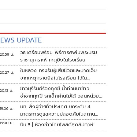
EWS UPDATE
วธ.เตรียมพร้อม พิธีการศพในพระบรม
20:59 น.
ราชานุเคราะห์ เหตุยิงในโรงเรียน
ในหลวง ทรงรับผู้เสียชีวิตและบาดเจ็บ
20:27 น.
จากเหตุกราดยิงในโรงเรียน ไว้ใน
พระบรมราชานุเคราะห์
ชาวบุรีรัมย์ร้องทุกข์ น้ำท่วมนาข้าว
20:13 น.
ซ้ำซากทุกปี รถเล็กผ่านไม่ได้ วอนหน่วย
งานเร่งแก้ไข
มท. สั่งผู้ว่าฯทั่วประเทศ ยกระดับ 4
19:06 น.
มาตรการดูแลความปลอดภัยในสถาน
ศึกษา
19:00 น.
ปืน..!! | ห้องข่าวไทยโพสต์สุดสัปดาห์