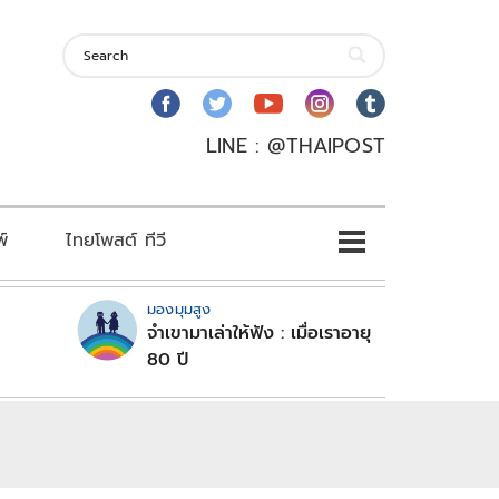
LINE : @THAIPOST
พ์
ไทยโพสต์ ทีวี
มองมุมสูง
จำเขามาเล่าให้ฟัง : เมื่อเราอายุ
80 ปี