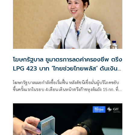
จันทร์ที่ 10 สิงหาคม
โฆษกรัฐบาล ชูมาตรการลดค่าครองชีพ ตรึง
LPG 423 บาท ‘ไทยช่วยไทยพลัส’ ดันเงิน
หมุนแสนล้าน
โฆษกรัฐบาลเผยกำลังซื้อเริ่มฟื้น หลังดัชนีเชื่อมั่นผู้บริโภคขยับ
ขึ้นครั้งแรกในรอบ 4 เดือน เดินหน้าตรึงก๊าซหุงต้มถัง 15 กก. ที่
423 บาท ควบคู่ “ไทยช่วยไทย พลัส” กระจายเม็ดเงินสู่ฐานราก
พร้อมจับตาฐานะกองทุนน้ำมันฯ ติดลบกว่า 7.1 หมื่นล้านบาท