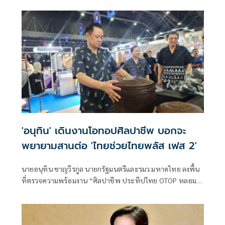
ส่วนบุคคลที่ใช้ได้จริง
'อนุทิน' เดินงานโอทอปศิลปาชีพ บอกจะ
พยายามสานต่อ 'ไทยช่วยไทยพลัส เฟส 2'
นายอนุทิน ชาญวีรกูล นายกรัฐมนตรีและรมว.มหาดไทย ลงพื้น
ที่ตรวจความพร้อมงาน “ศิลปาชีพ ประทีปไทย OTOP หลอม
ดวงใจด้วยพระบารมี” ปี 2569 ซึ่งจัดขึ้นระหว่างวันที่ 8–16
สิงหาคม นี้ ณ อาคารชาเลนเจอร์ 1–3 อิมแพ็ค เมืองทองธานี ซึ่ง
นายกรัฐมนตรีจะเดินทางมาเปิดงานอย่างเป็นทางการ ในวัน