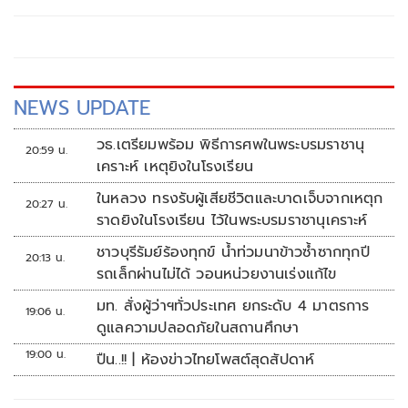
เหลือ 0.01% ต่อปี ตลอดอายุสัญญา
NEWS UPDATE
วธ.เตรียมพร้อม พิธีการศพในพระบรมราชานุ
20:59 น.
เคราะห์ เหตุยิงในโรงเรียน
ในหลวง ทรงรับผู้เสียชีวิตและบาดเจ็บจากเหตุก
20:27 น.
ราดยิงในโรงเรียน ไว้ในพระบรมราชานุเคราะห์
ชาวบุรีรัมย์ร้องทุกข์ น้ำท่วมนาข้าวซ้ำซากทุกปี
20:13 น.
รถเล็กผ่านไม่ได้ วอนหน่วยงานเร่งแก้ไข
มท. สั่งผู้ว่าฯทั่วประเทศ ยกระดับ 4 มาตรการ
19:06 น.
ดูแลความปลอดภัยในสถานศึกษา
19:00 น.
ปืน..!! | ห้องข่าวไทยโพสต์สุดสัปดาห์