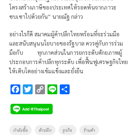
โครงสร้างภาษีของประเทศให้รอดพ้นจากภาวะ
ซบเซาไปด้วยกัน” นายณัฐ กล่าว
อย่างไรก็ดี สมาคมผู้ค้าปลีกไทยพร้อมที่จะร่วมมือ
และสนับสนุนนโยบายของรัฐบาล ควรคู่กับการร่วม
มือกับ ทุกภาคส่วนในการยกระดับศักยภาพผู้
ประกอบการค้าปลีกทุกระดับ เพื่อฟื้นฟูเศรษฐกิจไทย
ให้เติบโตอย่างเข้มแข็งและยั่งยืน
F
T
C
Li
S
ac
wi
o
n
h
e
tt
p
e
ar
b
er
y
e
o
Li
Tags
กำลังซื้อ
ค้าปลีก
ธุรกิจ
ร้านค้า