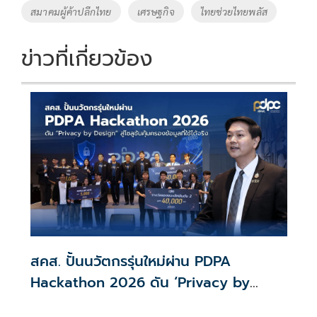
o
n
สมาคมผู้ค้าปลีกไทย
เศรษฐกิจ
ไทยช่วยไทยพลัส
k
k
ข่าวที่เกี่ยวข้อง
สคส. ปั้นนวัตกรรุ่นใหม่ผ่าน PDPA
Hackathon 2026 ดัน ‘Privacy by
Design for all’ สู่โซลูชันคุ้มครองข้อมูล