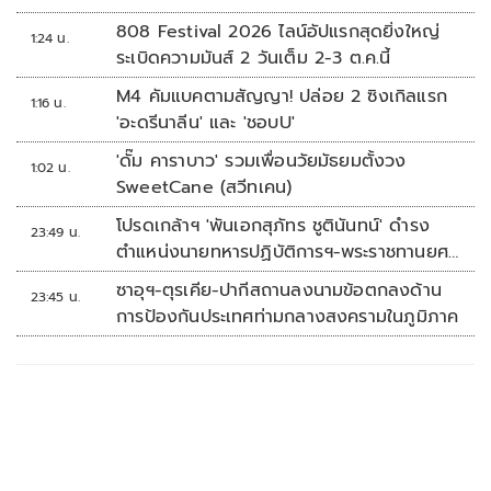
808 Festival 2026 ไลน์อัปแรกสุดยิ่งใหญ่
1:24 น.
ระเบิดความมันส์ 2 วันเต็ม 2-3 ต.ค.นี้
M4 คัมแบคตามสัญญา! ปล่อย 2 ซิงเกิลแรก
1:16 น.
'อะดรีนาลีน' และ 'ชอบU'
'ดั๊ม คาราบาว' รวมเพื่อนวัยมัธยมตั้งวง
1:02 น.
SweetCane (สวีทเคน)
โปรดเกล้าฯ 'พันเอกสุภัทร ชูตินันทน์' ดำรง
23:49 น.
ตำแหน่งนายทหารปฏิบัติการฯ-พระราชทานยศ
'พลตรี'
ซาอุฯ-ตุรเคีย-ปากีสถานลงนามข้อตกลงด้าน
23:45 น.
การป้องกันประเทศท่ามกลางสงครามในภูมิภาค