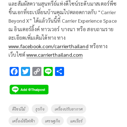
และสัมผัสความสุนทรีย์แห่งดีไซน์ระดับมาสเตอร์พีซ
ชิ้นเอกที่จะเปลี่ยนบ้านคุณไปตลอดกาลกับ “Carrier
Beyond X” ได้แล้ววันนี้ที่ Carrier Experience Space
ณ อินเตอร์ลิ้งค์ ทาวเวอร์ บางนา หรือ สอบถามราย
ละเอียดเพิ่มเติมได้ทาง ทาง
www.facebook.com/carrierthailand
หรือทาง
เว็บไซต์
www.carrierthailand.com
F
T
C
Li
S
ac
wi
o
n
h
e
tt
p
e
ar
b
er
y
e
o
Li
Tags
ดีไซน์ไม้
ธุรกิจ
เครื่องปรับอากาศ
o
n
เครื่องใช้ไฟฟ้า
เศรษฐกิจ
แคเรียร์
k
k