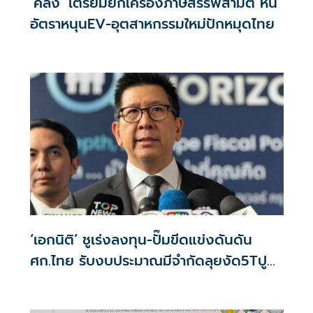
‘คลัง’ เตรียมยกเครื่องภาษีสรรพสามิต หั่น
อัตราหนุนEV-อุตสาหกรรมใหม่ปักหมุดไทย
‘เอกนิติ’ ชูเร่งลงทุน-ปั๊มขีดแข่งดันดัน
ศก.ไทย รับงบประมาณมีจำกัดลุยงัด5Tปู
พรมโตยาว