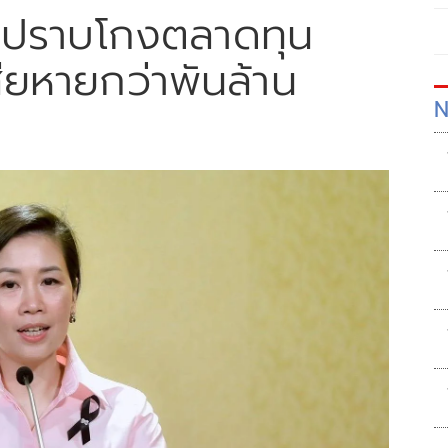
. ปราบโกงตลาดทุน
เสียหายกว่าพันล้าน
N