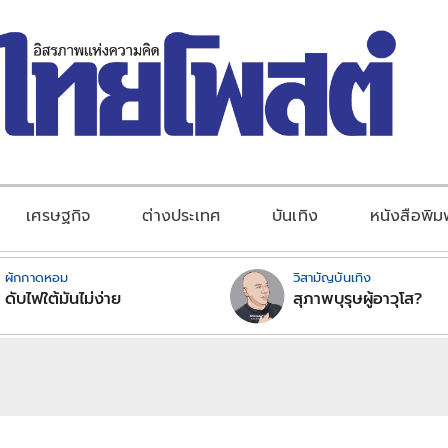
เศรษฐกิจ
ต่างประเทศ
บันเทิง
หนังสือพิม
ผักกาดหอม
วิสามัญบันเทิง
ดับไฟใต้มันไม่ง่าย
สุภาพบุรุษผู้อาวุโส?