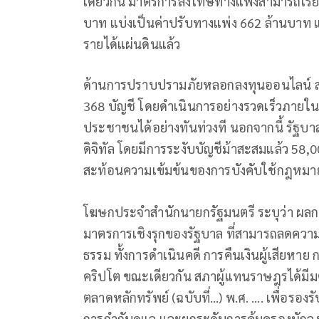
เดียวกัน มาตรการลงโทษทางแพ่งสามารถเรีย
บาท แบ่งเป็นค่าปรับทางแพ่ง 662 ล้านบาท แ
รายได้แผ่นดินแล้ว
ด้านการปราบปรามภัยหลอกลงทุนออนไลน์ สา
368 บัญชี โดยดำเนินการอย่างรวดเร็วภายใน 
ประชาชนได้อย่างทันท่วงที นอกจากนี้ รัฐบา
ดิจิทัล โดยมีการระงับบัญชีม้าสะสมแล้ว 58,0
สะท้อนความเข้มข้นของการบังคับใช้กฎหมาย
โฆษกประจำสำนักนายกรัฐมนตรี ระบุว่า ผลก
มาตรการเชิงรุกของรัฐบาล ที่สามารถลดควา
ธรรม ทั้งการดำเนินคดี การคืนเงินผู้เสียหา
คริปโต ขณะเดียวกัน สภาผู้แทนราษฎรได้มีม
ตลาดหลักทรัพย์ (ฉบับที่…) พ.ศ. …. เพื่อรองร
การกำกับดูแล และยกระดับการคุ้มครองนักลง