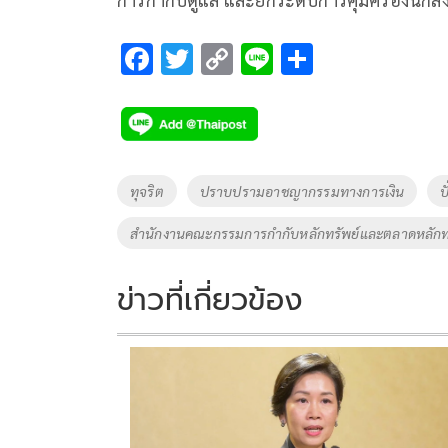
F
T
C
Li
S
ac
wi
o
n
h
e
tt
p
e
ar
b
er
y
e
o
Li
Tags
ทุจริต
ปราบปรามอาชญากรรมทางการเงิน
ป
o
n
สำนักงานคณะกรรมการกำกับหลักทรัพย์และตลาดหลักทรั
k
k
ข่าวที่เกี่ยวข้อง