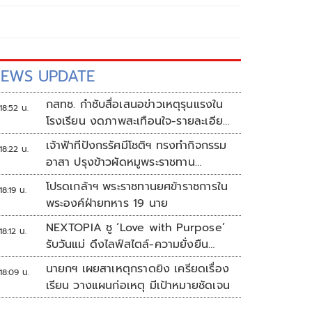
EWS UPDATE
กสทช. กำชับสื่อเสนอข่าวเหตุรุนแรงใน
18:52 น.
โรงเรียน งดภาพสะเทือนใจ-รายละเอียด
เสี่ยงเลียนแบบ
เจ้าฟ้าทีปังกรรัศมีโชติฯ ทรงทำกิจกรรม
18:22 น.
อาสา ปรุงข้าวผัดหมูพระราชทาน
ประชาชน
โปรดเกล้าฯ พระราชทานยศข้าราชการใน
18:19 น.
พระองค์ฝ่ายทหาร 19 นาย
NEXTOPIA ชู ‘Love with Purpose’
18:12 น.
รับวันแม่ ดึงไลฟ์สไตล์-ความยั่งยืน
สร้างประสบการณ์ช้อปปิงมีความหมาย
นายกฯ เผยสาเหตุกราดยิง เครียดเรื่อง
18:09 น.
เรียน วางแผนก่อเหตุ มีเป้าหมายชัดเจน