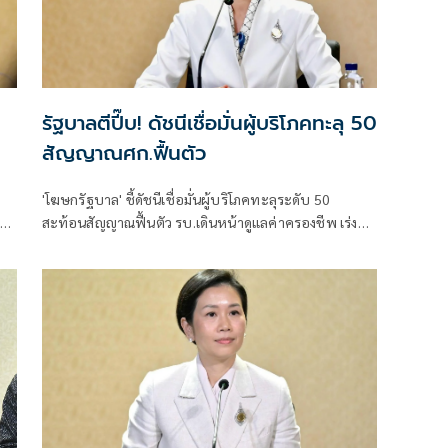
รัฐบาลตีปี๊บ! ดัชนีเชื่อมั่นผู้บริโภคทะลุ 50
สัญญาณศก.ฟื้นตัว
'โฆษกรัฐบาล' ชี้ดัชนีเชื่อมั่นผู้บริโภคทะลุระดับ 50
าติ
สะท้อนสัญญาณฟื้นตัว รบ.เดินหน้าดูแลค่าครองชีพ เร่งส่ง
ม
ออก ท่องเที่ยว และการลงทุนต่อเนื่อง