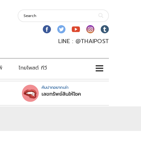
LINE : @THAIPOST
พ์
ไทยโพสต์ ทีวี
คันปากอยากเล่า
เลขทรัพย์สินให้โชค