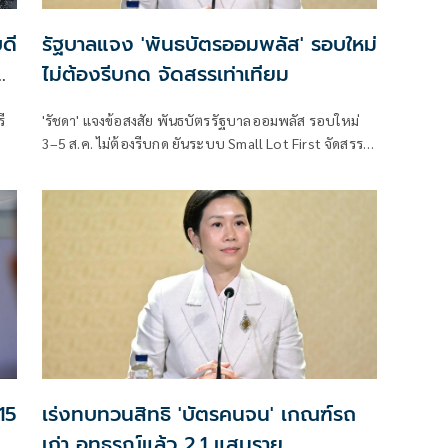
ดี
รัฐบาลแจง 'พันธบัตรออมพลัส' รอบใหม่
–
ไม่ต้องรีบกด จัดสรรเท่าเทียม
ี
'รัชดา' แจงข้อสงสัย พันธบัตรรัฐบาลออมพลัส รอบใหม่
3–5 ส.ค. ไม่ต้องรีบกด ยันระบบ Small Lot First จัดสรร
เท่าเทียมทุกราย
15
เร่งทบทวนสิทธิ 'บัตรคนจน' เกณฑ์รถ
เก่า อุทธรณ์แล้ว 2.1 แสนราย