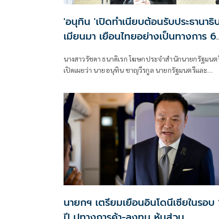
'อนุทิน 'เปิดทำเนียบต้อนรับประธานาธิบ
เมียนมา เยือนไทยอย่างเป็นทางการ 6
7 ส.ค.
นางสาวรัชดา ธนาดิเรก โฆษกประจำสำนักนายกรัฐมนตร
เปิดเผยว่า นายอนุทิน ชาญวีรกูล นายกรัฐมนตรีและ
รัฐมนตรีว่าการกระทรวงมห
นายกฯ เตรียมเยือนอินโดนีเซียในรอบ 
ปี ปูทางการค้า-ลงทุน หุ้นส่วน