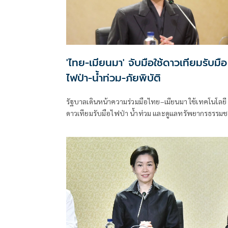
'ไทย-เมียนมา' จับมือใช้ดาวเทียมรับมือ
ไฟป่า-น้ำท่วม-ภัยพิบัติ
รัฐบาลเดินหน้าความร่วมมือไทย–เมียนมา ใช้เทคโนโลยี
ดาวเทียมรับมือไฟป่า น้ำท่วม และดูแลทรัพยากรธรรมช
ชายแดน ยกระดับการจัดการภัยพิบัติและสิ่งแวดล้อมร่ว
กัน