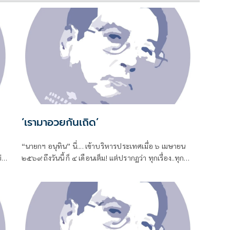
‘เรามาอวยกันเถิด’
“นายกฯ อนุทิน” นี่.... เข้าบริหารประเทศเมื่อ ๖ เมษายน
่า
๒๕๖๙ ถึงวันนี้ ก็ ๔ เดือนเต็ม! แต่ปรากฏว่า ทุกเรื่อง..ทุก
ปัญหา หมักหมมมาแต่ยุคไหน-สมัยไหน ทั้งหมด-ทั้งมวล