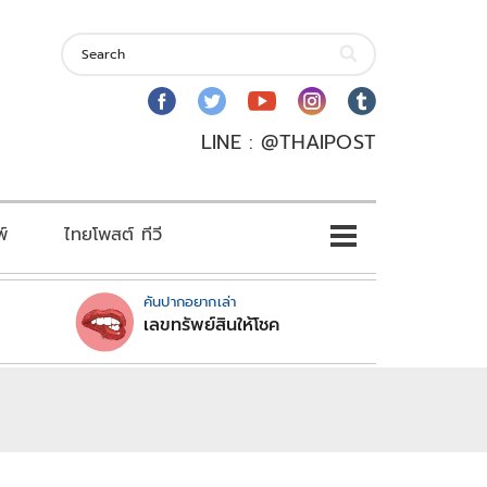
LINE : @THAIPOST
พ์
ไทยโพสต์ ทีวี
คันปากอยากเล่า
เลขทรัพย์สินให้โชค