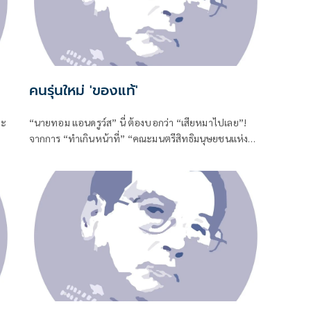
คนรุ่นใหม่ 'ของแท้'
ยะ
“นายทอม แอนดรูว์ส” นี่ ต้องบอกว่า “เสียหมาไปเลย”!
จากการ “ทำเกินหน้าที่” “คณะมนตรีสิทธิมนุษยชนแห่ง
สหประชาชาติ”