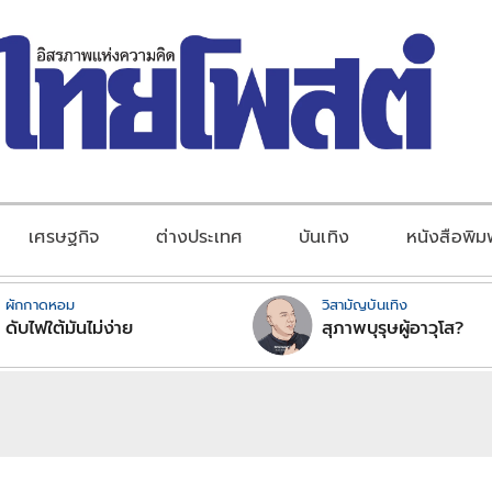
เศรษฐกิจ
ต่างประเทศ
บันเทิง
หนังสือพิม
ผักกาดหอม
วิสามัญบันเทิง
ดับไฟใต้มันไม่ง่าย
สุภาพบุรุษผู้อาวุโส?