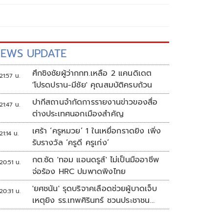
EWS UPDATE
ศึกชิงชัยผู้ว่ากกท.เหลือ 2 แคนดิเดต
21:57 น.
'โปรดปราน-มีชัย' คุณสมบัติครบถ้วน
ปากีสถานจำกัดการรายงานข่าวของสื่อ
21:47 น.
ต่างประเทศนอกเมืองสำคัญ
เศร้า ‘ครูหมวย’ 1 ในเหยื่อกราดยิง เพิ่ง
21:14 น.
รับรางวัล ‘ครูดี ครูเก่ง’
กต.ซัด 'ทอม แอนดรูส์' ไม่เป็นมืออาชีพ
20:51 น.
จ่อร้อง HRC ปมพาดพิงไทย
'ยศชนัน' รุดบริจาคเลือดช่วยผู้บาดเจ็บ
20:31 น.
เหตุยิง รร.เทพศิรินทร์ ชวนประชาชน
ร่วมบริจาค