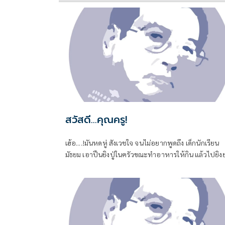
สวัสดี...คุณครู!
เฮ้อ....!มันหดหู่ สังเวชใจ จนไม่อยากพูดถึง เด็กนักเรียน
มัธยม เอาปืนยิงปู่ในครัวขณะทำอาหารให้กิน แล้วไปยิงย
ที่นอนหลับอยู่ เป็นศพที่สอง