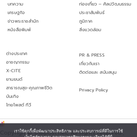
บทความ
ท่องเที่ยว – ศิลปวัฒนธรรม
เศรษฐกิจ
ประชาสัมพันธ์
ข่าวพระราชสำนัก
ภูมิภาค
หนังสือพิมพ์
สิ่งแวดล้อม
ต่างประเทศ
PR & PRESS
อาชญากรรม
เกี่ยวกับเรา
X-CITE
ติดต่อและ สนับสนุน
ยานยนต์
สาธารณสุข-คุณภาพชีวิต
Privacy Policy
บันเทิง
ไทยโพสต์ ทีวี
Copyright© thaipost.net, All rights reserved.,
เราใช้คุกกี้เพื่อพัฒนาประสิทธิภาพ และประสบการณ์ที่ดีในการใช้