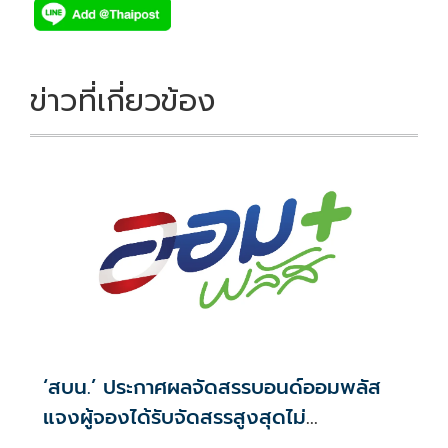
e
tt
p
e
ar
b
er
y
e
o
Li
ข่าวที่เกี่ยวข้อง
o
n
k
k
‘สบน.’ ประกาศผลจัดสรรบอนด์ออมพลัส
แจงผู้จองได้รับจัดสรรสูงสุดไม่
เกิน117,000บาท