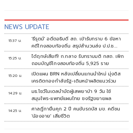
NEWS UPDATE
'ธีรุตม์' อดีตอธิบดี สถ. เข้ารับทราบ 6 ข้อหา
15:37 น.
คดีโกงสอบท้องถิ่น สรุปสำนวนส่ง ป.ป.ช.
สัปดาห์หน้า
ได้ฤกษ์เสียที! ก.กลาง รับทราบมติ กสถ. เพิก
15:25 น.
ถอนบัญชีโกงสอบท้องถิ่น 5,925 ราย
เปิดแผน BRN หลังเปลี่ยนแกนนำใหม่ มุ่งดิส
15:20 น.
เครดิตกองกำลังรัฐ-เดินหน้าผลิตแนวร่วม
มธ.โชว์โมเดลบำบัดผู้เสพยาบ้า 9 วัน ใช้
14:29 น.
สมุนไพร-แพทย์แผนไทย ชงรัฐขยายผล
ศาลฎีกายืนคุก 2 ปี คนขับรถบัส มข. คดีชน
14:25 น.
'น้องอาย' เสียชีวิต