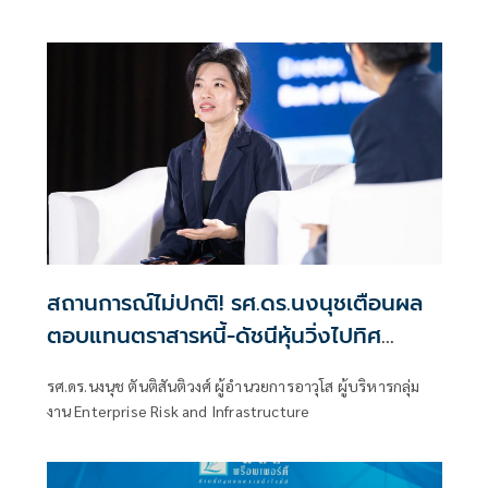
สถานการณ์ไม่ปกติ! รศ.ดร.นงนุชเตือนผล
ตอบแทนตราสารหนี้-ดัชนีหุ้นวิ่งไปทิศ
เดียวกัน
รศ.ดร.นงนุช ตันติสันติวงศ์ ผู้อำนวยการอาวุโส ผู้บริหารกลุ่ม
งาน Enterprise Risk and Infrastructure