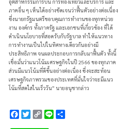
อุตสาหกรรมการบิน การท่องเที่ยวและบริการ และ
ภาคอื่น ๆ เห็นได้อย่างชัดเจนว่าฟื้นตัวอย่างต่อเนื่อง
ซึ่งนายกรัฐมนตรีขอบคุณการทำงานของทุกหน่วย
งาน องค์กร ทั้งภาครัฐ และเอกชนที่เกี่ยวข้อง ที่ได้
ดำเนินนโยบายที่สอดรับกับรัฐบาล ทำให้แนวทาง
การทำงานเป็นไปในทิศทางเดียวกันอย่างมี
ประสิทธิภาพ จนผลประกอบการกลับมาฟื้นตัว ทั้งนี้
เชื่อมั่นว่าแนวโน้มเศรษฐกิจในปี 2566 ของทุกภาค
ส่วนมีแนวโน้มที่ดีขึ้นอย่างต่อเนื่อง ซึ่งจะสะท้อน
เศรษฐกิจภาพรวมของประเทศที่มั่นใจว่าจะมีแนว
โน้มที่สดใสในเร็ววัน” นายอนุชากล่าว
F
T
C
Li
S
ac
wi
o
n
h