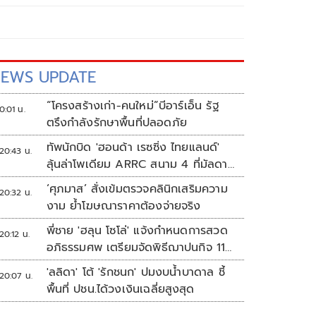
EWS UPDATE
“โครงสร้างเก่า-คนใหม่”บีอาร์เอ็น รัฐ
0:01 น.
ตรึงกำลังรักษาพื้นที่ปลอดภัย
ทัพนักบิด 'ฮอนด้า เรซซิ่ง ไทยแลนด์'
20:43 น.
ลุ้นล่าโพเดียม ARRC สนาม 4 ที่มัลดาลิ
กา
‘ศุภมาส’ สั่งเข้มตรวจคลินิกเสริมความ
20:32 น.
งาม ย้ำโฆษณาราคาต้องจ่ายจริง
พี่ชาย 'ฮลุน โซโล่' แจ้งกำหนดการสวด
20:12 น.
อภิธรรมศพ เตรียมจัดพิธีฌาปนกิจ 11
ส.ค.
'ลลิดา' โต้ 'รักชนก' ปมงบน้ำบาดาล ชี้
20:07 น.
พื้นที่ ปชน.ได้วงเงินเฉลี่ยสูงสุด