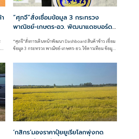
้า
“ศุภจี”สั่งเชื่อมข้อมูล 3 กระทรวง
พาณิชย์-เกษตร-อว. พัฒนาแดชบอร์ด
สินค้าข้าว
ะ
“ศุภจี”สั่งการเดินหน้าพัฒนา Dashboard สินค้าข้าว เชื่อม
การ
ข้อมูล 3 กระทรวง พาณิชย์-เกษตร-อว. ใช้ดาวเทียม ข้อมูล
ง
การผลิต และการตลาด ให้เป็นข้อมูลชุดเดียวกัน เพื่อช่วย
คาดการผลผลิตได้แบบเรียลไทม์ นำร่อง
จ.พระนครศรีอยุธยา ก่อนขยายให้ครบทั้งประเทศ
‘กสิกร’มองราคาปุ๋ยยูเรียโลกพุ่งกด