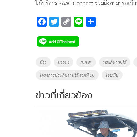
ใช้บริการ BAAC Connect รวมถึงสามารถเบิกถ
F
T
C
Li
S
ac
wi
o
n
h
e
tt
p
e
ar
b
er
y
e
o
Li
Tags
ข้าว
ชาวนา
ธ.ก.ส.
ประกันรายได้
o
n
โครงการประกันรายได้ งวดที่ 10
โอนเงิน
k
k
ข่าวที่เกี่ยวข้อง