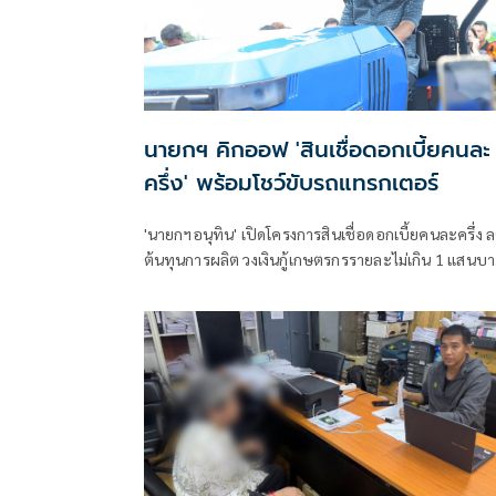
นายกฯ คิกออฟ 'สินเชื่อดอกเบี้ยคนละ
ครึ่ง' พร้อมโชว์ขับรถแทรกเตอร์
'นายกฯอนุทิน' เปิดโครงการสินเชื่อดอกเบี้ยคนละครึ่ง 
ต้นทุนการผลิต วงเงินกู้เกษตรกรรายละไม่เกิน 1 แสนบ
ย้ำรัฐมุ่งช่วยคนไทย ก่อนโชว์ขับรถแทรกเตอร์ไฟฟ้า