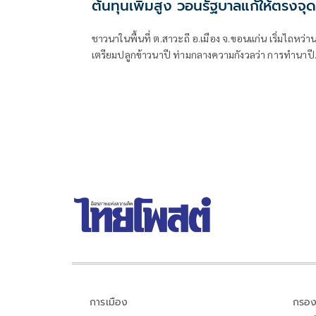
ต้นทุนเพิ่มสูง วอนรัฐบาลแก้ให้ตรงจุด
ชี้มาตรการสินเชื่อสร้างภาระหนี้ไม่จบสิ้
ชาวนาในพื้นที่ ต.สาวะถี อ.เมือง จ.ขอนแก่น เริ่มไถหว่า
เตรียมปลูกข้าวนาปี ท่ามกลางความกังวลว่า การทำนาปีน
อาจจะไม่เหมือนเดิม อันเนื่องจากต้นทุนการผลิตที่สูงขึ้
โดยเฉพาะค่าน้ำมันซึ่งเป็นตุ้นทุนหลัก ทำให้ต้องจ่ายค่า
ค่าหว่าน เพิ่มมากกว่าปีที่ผ่านมาเฉลี่ยไร่ละ 50-100 บาท
ต่อไร่ ขึ้นอยู่กับแต่ละพื้นที่
การเมือง
กรอง