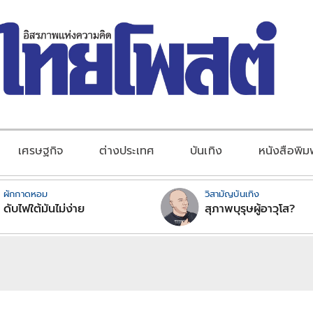
เศรษฐกิจ
ต่างประเทศ
บันเทิง
หนังสือพิม
ผักกาดหอม
วิสามัญบันเทิง
ดับไฟใต้มันไม่ง่าย
สุภาพบุรุษผู้อาวุโส?