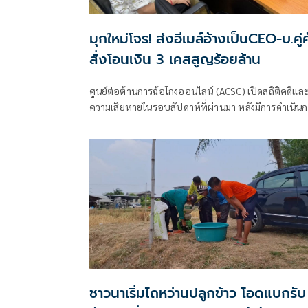
มุกใหม่โจร! ส่งอีเมล์อ้างเป็นCEO-บ.คู่ค
สั่งโอนเงิน 3 เคสสูญร้อยล้าน
ศูนย์ต่อต้านการฉ้อโกงออนไลน์ (ACSC) เปิดสถิติคดีแล
ความเสียหายในรอบสัปดาห์ที่ผ่านมา หลังมีการดำเนิน
สืบสวนจับกุมพร้อมช่วยเหลือเหยื่อจากการถูกหลอกลว
ตั้งแต่วันที่ 17 - 23 พ.ค. 69
ชาวนาเริ่มไถหว่านปลูกข้าว โอดแบกรับ