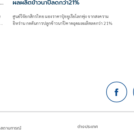
ผลผลิตข้าวนาปีลดกว่า21%
น
น
ศูนย์วิจัยกสิกรไทย มองราคาปุ๋ยยูเรียโลกพุ่ง จากสงคราม
ี้
อิหร่าน กดดันการปลูกข้าวนาปีคาดฉุดผลผลิตลดกว่า 21%
น
ไถ
ต่างประเทศ
สถานการณ์