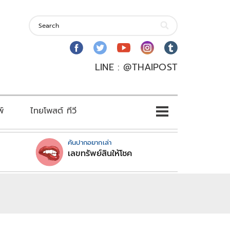
LINE : @THAIPOST
พ์
ไทยโพสต์ ทีวี
คันปากอยากเล่า
เลขทรัพย์สินให้โชค