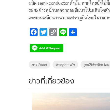
ผลิต semi-conductor ดังนั้น หากไทยยังไม่
ระยะข้างหน้านอกจากจะมีแนวโน้มเติบโตต่ำลง
ลดทอนเสถียรภาพทางเศรษฐกิจไทยในระยะข้
F
T
C
Li
S
ac
wi
o
n
h
e
tt
p
e
ar
b
er
y
e
o
Li
Tags
การส่งออก
ขาดดุลการค้า
ศูนย์วิจัยกสิกรไทย
o
n
k
k
ข่าวที่เกี่ยวข้อง