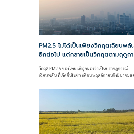
PM2.5 ไม่ได้เป็นเพียงวิกฤตเฉียบพลั
อีกต่อไป แต่กลายเป็นวิกฤตตามฤดูกา
ที่เกิดซ้ำและเรื้อรัง
วิกฤต PM2.5 ของไทย มักถูกมองว่าเป็นปรากฏการณ์
เฉียบพลัน ที่เกิดขึ้นในช่วงเดือนพฤศจิกายนถึงมีนาคมข
ทุกปี อย่างไรก็ตาม ศูนย์วิจัยกสิกรไทยเชื่อว่า แม้ปัญหา
PM2.5 จะเกิดขึ้นตามฤดูกาล