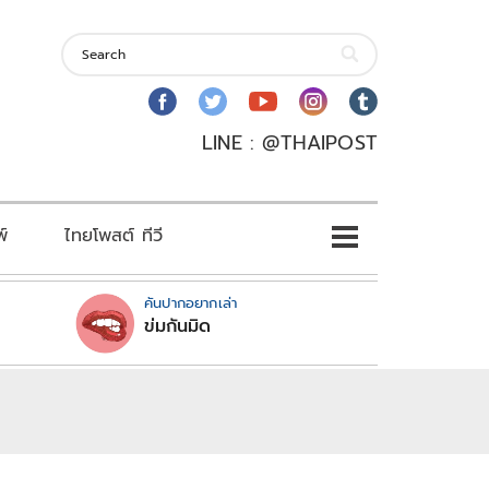
LINE : @THAIPOST
พ์
ไทยโพสต์ ทีวี
คันปากอยากเล่า
ข่มกันมิด