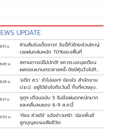
EWS UPDATE
ห้ามลืมร่มเด็ดขาด! วันนี้ทั่วไทยส่วนใหญ่
6:51 น.
เจอฝนถล่มหนัก 70%ของพื้นที่
สถานการณ์ไม่ปกติ! รศ.ดร.นงนุชเตือน
6:45 น.
ผลตอบแทนตราสารหนี้-ดัชนีหุ้นวิ่งไปทิศ
เดียวกัน
'อดีต สว.' ขำไม่ออก! ข้องใจ สำนักงาน
6:26 น.
ป.ย.ป. อยู่ได้ยังไงถึงวันนี้ ทั้งที่ควรยุบ
ตั้งแต่ปี 66
อุตุฯ เตือนฉบับ 5 รับมือฝนตกหนักมาก
6:21 น.
และคลื่นลมแรง 6-9 ส.ค.นี้
'ก้อง ห้วยไร่' แจ้งข่าวเศร้า 'น้องพั้นช์'
0:53 น.
ลูกบุญธรรมเสียชีวิต