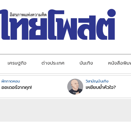
เศรษฐกิจ
ต่างประเทศ
บันเทิง
หนังสือพิม
ผักกาดหอม
วิสามัญบันเทิง
ออเดอร์จากคุก!
เหยียบย่ำหัวใจ?