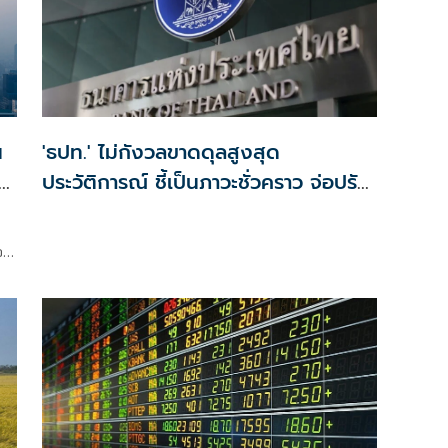
น
'ธปท.' ไม่กังวลขาดดุลสูงสุด
ล
ประวัติการณ์ ชี้เป็นภาวะชั่วคราว จ่อปรับ
จีดีพีปี69ใหม่
อง