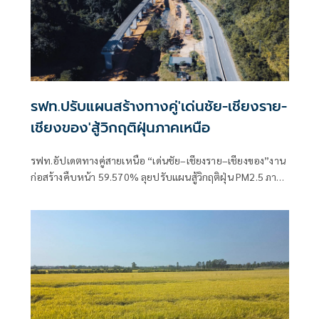
รฟท.ปรับแผนสร้างทางคู่'เด่นชัย-เชียงราย-
เชียงของ'สู้วิกฤติฝุ่นภาคเหนือ
รฟท.อัปเดตทางคู่สายเหนือ “เด่นชัย–เชียงราย–เชียงของ”งาน
ก่อสร้างคืบหน้า 59.570% ลุยปรับแผนสู้วิกฤติฝุ่น PM2.5 ภาค
เหนือ ยันเดินหน้าเดินหน้างานต่อเนื่องไม่สะดุดเร่งทุกสัญญา ดัน
เปิดให้บริการตามเป้าปี 2571