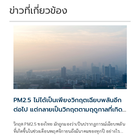
k
k
ข่าวที่เกี่ยวข้อง
PM2.5 ไม่ได้เป็นเพียงวิกฤตเฉียบพลันอีก
ต่อไป แต่กลายเป็นวิกฤตตามฤดูกาลที่เกิด
ซ้ำและเรื้อรัง
วิกฤต PM2.5 ของไทย มักถูกมองว่าเป็นปรากฏการณ์เฉียบพลัน
ที่เกิดขึ้นในช่วงเดือนพฤศจิกายนถึงมีนาคมของทุกปี อย่างไร
ก็ตาม ศูนย์วิจัยกสิกรไทยเชื่อว่า แม้ปัญหา PM2.5 จะเกิดขึ้นตาม