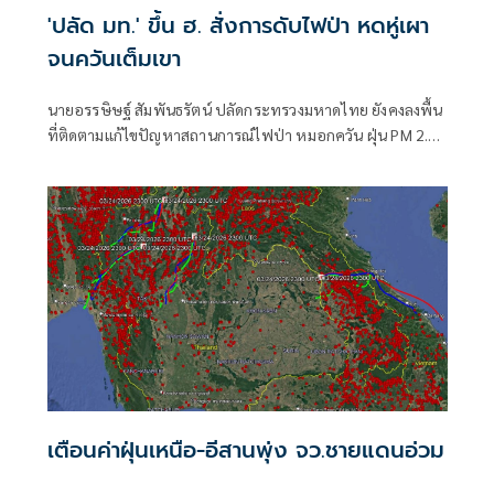
'ปลัด มท.' ขึ้น ฮ. สั่งการดับไฟป่า หดหู่เผา
จนควันเต็มเขา
นายอรรษิษฐ์ สัมพันธรัตน์ ปลัดกระทรวงมหาดไทย ยังคงลงพื้น
ที่ติดตามแก้ไขปัญหาสถานการณ์ไฟป่า หมอกควัน ฝุ่น PM 2.5
ในพื้นที่เชียงใหม่และภาคเหนือต่อเนื่อง พร้อมเปิดเผยว่า
เตือนค่าฝุ่นเหนือ-อีสานพุ่ง จว.ชายแดนอ่วม