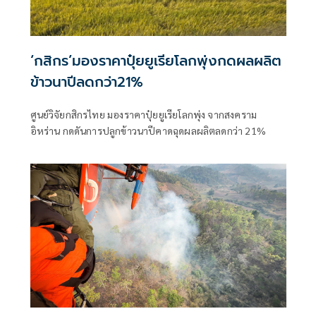
‘กสิกร’มองราคาปุ๋ยยูเรียโลกพุ่งกดผลผลิต
ข้าวนาปีลดกว่า21%
ศูนย์วิจัยกสิกรไทย มองราคาปุ๋ยยูเรียโลกพุ่ง จากสงคราม
อิหร่าน กดดันการปลูกข้าวนาปีคาดฉุดผลผลิตลดกว่า 21%