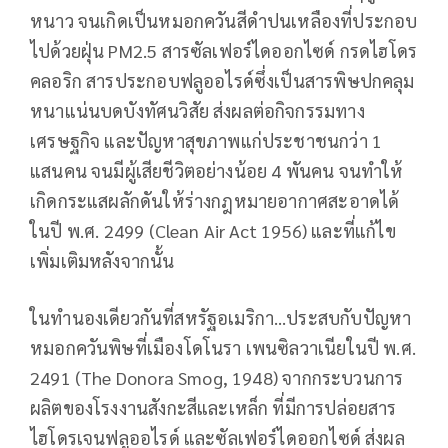
หนาว จนเกิดเป็นหมอกควันสีดำปนเหลืองที่ประกอบ
ไปด้วยฝุ่น PM2.5 สารซัลเฟอร์ไดออกไซด์ กรดไฮโดร
คลอริก สารประกอบฟลูออไรด์ซึ่งเป็นสารพิษปกคลุม
หนาแน่นบดบังทัศนวิสัย ส่งผลต่อกิจกรรมทาง
เศรษฐกิจ และปัญหาสุขภาพแก่ประชาชนกว่า 1
แสนคน จนมีผู้เสียชีวิตอย่างน้อย 4 พันคน จนทำให้
เกิดกระแสผลักดันให้ร่างกฎหมายอากาศสะอาดได้
ในปี พ.ศ. 2499 (Clean Air Act 1956) และที่แก้ไข
เพิ่มเติมหลังจากนั้น
ในทำนองเดียวกันที่สหรัฐอเมริกา…ประสบกับปัญหา
หมอกควันพิษที่เมืองโดโนรา เพนซิลวาเนียในปี พ.ศ.
2491 (The Donora Smog, 1948) จากกระบวนการ
ผลิตของโรงงานสังกะสีและเหล็ก ที่มีการปล่อยสาร
ไฮโดรเจนฟลูออไรด์ และซัลเฟอร์ไดออกไซด์ ส่งผล