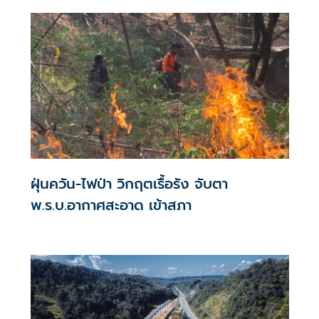
ฤดูกาล
ฝุ่นควัน-ไฟป่า วิกฤตเรื้อรัง จับตา
พ.ร.บ.อากาศสะอาด เข้าสภา