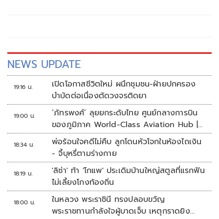
NEWS UPDATE
เปิดโอกาสชีวิตใหม่ ผนึกชุมชน-ฝ่ายปกครอง
19:16 น.
บำบัดต่อเนื่องตัดวงจรติดยา
‘ภัทรพงศ์’ ลุยยกระดับไทย ศูนย์กลางการบิน
19:00 น.
ของภูมิภาค World-Class Aviation Hub |
ห้องข่าวไทยโพสต์สุดสัปดาห์
พ่อร้อนใจคดีไม่คืบ ลูกโดนหัวโจกในห้องไถเงิน
18:34 น.
- จี้บุหรี่ตามร่างกาย
'ลิซ่า' ท้า 'โกแพ' ประเดิมบ้านใหญ่สตูลที่แรกฟัน
18:19 น.
ไม่เลี้ยงโกงท้องถิ่น
ในหลวง พระราชินี ทรงปลอบขวัญ
18:00 น.
พระราชทานกำลังใจผู้บาดเจ็บ เหตุกราดยิง