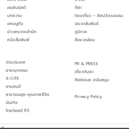
คอลัมนิสต์
กีฬา
บทความ
ท่องเที่ยว – ศิลปวัฒนธรรม
เศรษฐกิจ
ประชาสัมพันธ์
ข่าวพระราชสำนัก
ภูมิภาค
หนังสือพิมพ์
สิ่งแวดล้อม
ต่างประเทศ
PR & PRESS
อาชญากรรม
เกี่ยวกับเรา
X-CITE
ติดต่อและ สนับสนุน
ยานยนต์
สาธารณสุข-คุณภาพชีวิต
Privacy Policy
บันเทิง
ไทยโพสต์ ทีวี