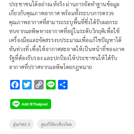
ประชาชนได้อย่างแท้จริง ผ่านการจัดทำฐานข้อมูล
เกี่ยวกับคุณภาพอากาศ พร้อมทั้งระบบการตรวจ
คุณภาพอากาศที่สามารถระบุพื้นที่ซึ่งได้รับผลกระ
ทบจากมลพิษทางอากาศที่อยู่ในระดับวิกฤติเพื่อใช้
เครื่องมือและจัดสรรงบประมาณเพื่อแก้ไขปัญหาได้
ทันท่วงที่ เพื่อให้อากาศสะอาดให้เป็นหน้าที่ของภาค
รัฐที่ต้องรับรอง และปกป้องให้ประชาชนให้ได้รับ
อากาศที่ปราศจากมลพิษโดยกฎหมาย
F
T
C
Li
S
ac
wi
o
n
h
e
tt
p
e
ar
b
er
y
e
o
Li
Tags
ฝุ่นPM2.5
ศูนย์วิจัยกสิกรไทย
o
n