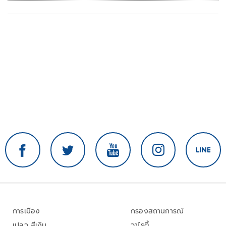
รร.เทพศิรินทร์นนทบุรี
การเมือง
กรองสถานการณ์
เปลว สีเงิน
วาไรตี้