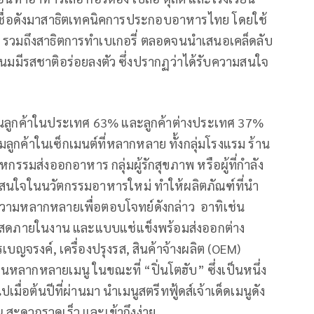
ฟชื่อดังมาสาธิตเทคนิคการประกอบอาหารไทย โดยใช้
” รวมถึงสาธิตการทำเบเกอรี่ ตลอดจนนำเสนอเคล็ดลับ
ขนมมีรสชาติอร่อยลงตัว ซึ่งปรากฏว่าได้รับความสนใจ
หมาย เป็นลูกค้าในประเทศ 63% และลูกค้าต่างประเทศ 37%
มลูกค้าในเซ็กเมนต์ที่หลากหลาย ทั้งกลุ่มโรงแรม ร้าน
กรรมส่งออกอาหาร กลุ่มผู้รักสุขภาพ หรือผู้ที่กำลัง
ี่สนใจในนวัตกรรมอาหารใหม่ ทำให้ผลิตภัณฑ์ที่นำ
วามหลากหลายเพื่อตอบโจทย์ดังกล่าว อาทิเช่น
้งอบสดภายในงาน และแบบแช่แข็งพร้อมส่งออกต่าง
บญจรงค์, เครื่องปรุงรส, สินค้าจ้างผลิต (OEM)
ลากหลายเมนู ในขณะที่ “ปิ่นโตฮับ” ซึ่งเป็นหนึ่ง
มื่อต้นปีที่ผ่านมา นำเมนูสตรีทฟู้ดส์เจ้าเด็ดเมนูดัง
สะดวกรวดเร็ว และเข้าถึงง่าย