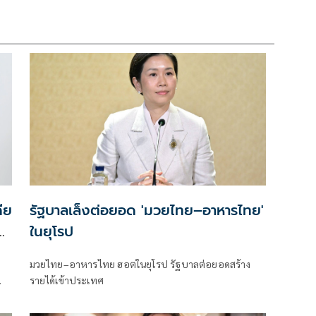
ีย
รัฐบาลเล็งต่อยอด 'มวยไทย–อาหารไทย'
ในยุโรป
มวยไทย–อาหารไทย ฮอตในยุโรป รัฐบาลต่อยอดสร้าง
รายได้เข้าประเทศ