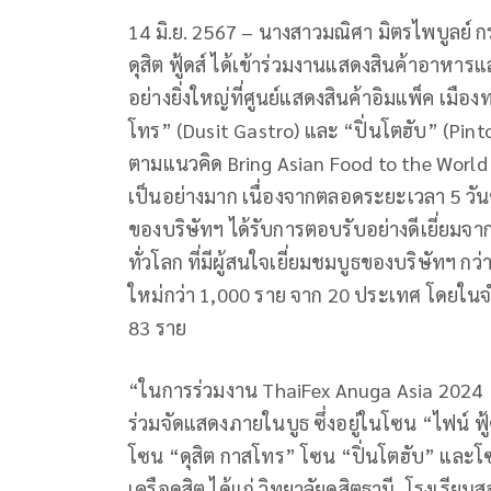
14 มิ.ย. 2567 – นางสาวมณิศา มิตรไพบูลย์ กรรม
ดุสิต ฟู้ดส์ ได้เข้าร่วมงานแสดงสินค้าอาหารแล
อย่างยิ่งใหญ่ที่ศูนย์แสดงสินค้าอิมแพ็ค เมือง
โทร” (Dusit Gastro) และ “ปิ่นโตฮับ” (Pinto 
ตามแนวคิด Bring Asian Food to the World 
เป็นอย่างมาก เนื่องจากตลอดระยะเวลา 5 วันขอ
ของบริษัทฯ ได้รับการตอบรับอย่างดีเยี่ยม
ทั่วโลก ที่มีผู้สนใจเยี่ยมชมบูธของบริษัทฯ ก
ใหม่กว่า 1,000 ราย จาก 20 ประเทศ โดยในจำนว
83 ราย
“ในการร่วมงาน ThaiFex Anuga Asia 2024 ค
ร่วมจัดแสดงภายในบูธ ซึ่งอยู่ในโซน “ไฟน์ ฟู
โซน “ดุสิต กาสโทร” โซน “ปิ่นโตฮับ” แล
เครือดุสิต ได้แก่ วิทยาลัยดุสิตธานี, โรงเร