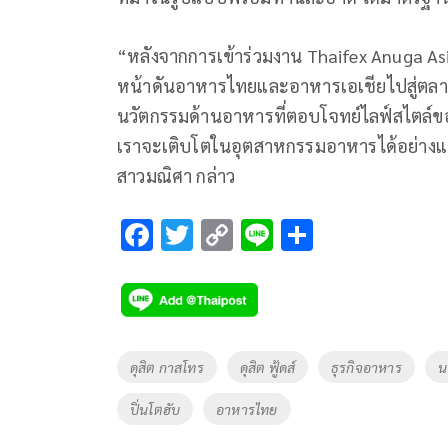
“หลังจากการเข้าร่วมงาน Thaifex Anuga Asia 2
หน้าดันอาหารไทยและอาหารเอเชียไปสู่ตลาดโ
นวัตกรรมด้านอาหารที่ตอบโจทย์ไลฟ์สไตล์ของ
เราจะเติบโตในอุตสาหกรรมอาหารได้อย่างแข็
สาวมณิศา กล่าว
F
T
C
Li
S
ac
wi
o
n
h
e
tt
p
e
ar
b
er
y
e
o
Li
Tags
ดุสิต กาสโทร
ดุสิต ฟู้ดส์
ธุรกิจอาหาร
น
o
n
ปิ่นโตฮับ
อาหารไทย
k
k