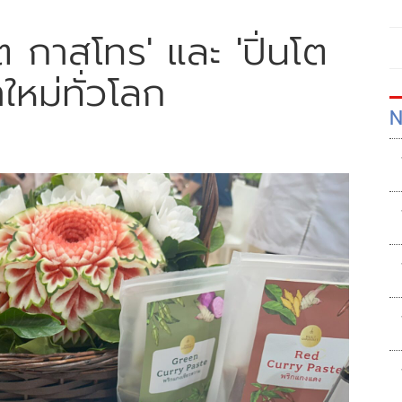
สิต กาสโทร' และ 'ปิ่นโต
ใหม่ทั่วโลก
N