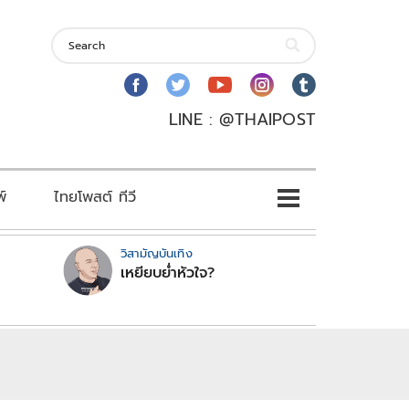
LINE : @THAIPOST
พ์
ไทยโพสต์ ทีวี
วิสามัญบันเทิง
เหยียบย่ำหัวใจ?