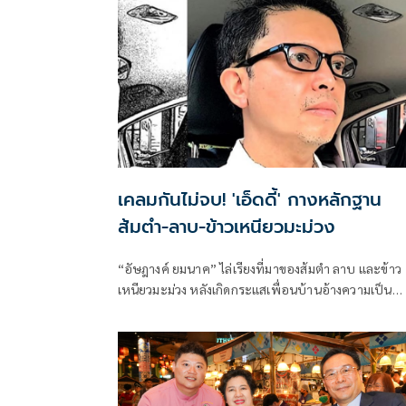
เคลมกันไม่จบ! 'เอ็ดดี้' กางหลักฐาน
ส้มตำ-ลาบ-ข้าวเหนียวมะม่วง
“อัษฎางค์ ยมนาค” ไล่เรียงที่มาของส้มตำ ลาบ และข้าว
เหนียวมะม่วง หลังเกิดกระแสเพื่อนบ้านอ้างความเป็น
เจ้าของอาหารชื่อดัง ย้ำวัฒนธรรมลุ่มน้ำโขงมีรากร่วมกัน
แต่การสรุปว่าไม่ใช่อาหารไทยถือเป็นการตัดตอน
ประวัติศาสตร์