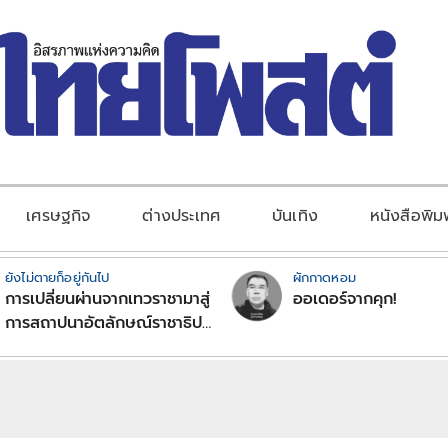
เศรษฐกิจ
ต่างประเทศ
บันเทิง
หนังสือพิม
ยังไม่ตายก็อยู่กันไป
ผักกาดหอม
การเปลี่ยนผ่านจากเทวราชามาสู่
ออเดอร์จากคุก!
การสถาปนาอัตลักษณ์ราชาธิป
ไตยแบบพุทธศาสนาในพระไตร
ปิฏก : สามัญผลสูตรในฐานะ
ทฤษฎีขีดจำกัดของอำนาจรัฐ
เหนือแรงงานและทรัพย์สิน