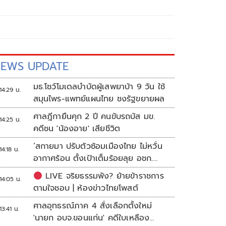
EWS UPDATE
มธ.โชว์โมเดลบำบัดผู้เสพยาบ้า 9 วัน ใช้
14:29 น.
สมุนไพร-แพทย์แผนไทย ชงรัฐขยายผล
ศาลฎีกายืนคุก 2 ปี คนขับรถบัส มข.
14:25 น.
คดีชน 'น้องอาย' เสียชีวิต
‘สกายมา ปรับตัวซ้อมเมืองไทย ไม่หวั่น
14:18 น.
อากาศร้อน ตั้งเป้าเต็มร้อยลุย อชก.
2026
LIVE จริยธรรมพัง? ย้ายข้าราชการ
14:05 น.
ตามใจชอบ | ห้องข่าวไทยโพสต์
ศาลอุทธรณ์ภาค 4 สั่งเลือกตั้งใหม่
13:41 น.
'นายก อบจ.ขอนแก่น' คดีใบเหลือง