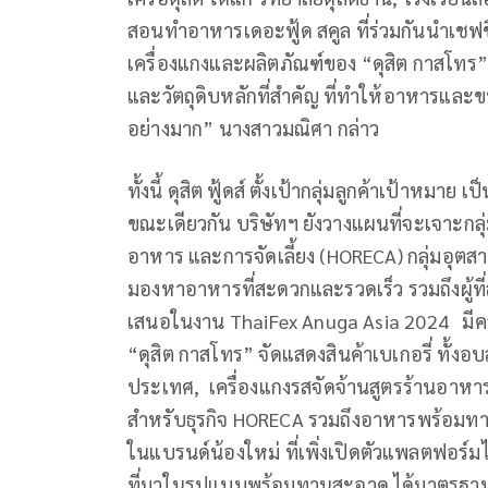
สอนทำอาหารเดอะฟู้ด สคูล ที่ร่วมกันนำเช
เครื่องแกงและผลิตภัณฑ์ของ “ดุสิต กาสโทร
และวัตถุดิบหลักที่สำคัญ ที่ทำให้อาหารและ
อย่างมาก” นางสาวมณิศา กล่าว
ทั้งนี้ ดุสิต ฟู้ดส์ ตั้งเป้ากลุ่มลูกค้าเป้า
ขณะเดียวกัน บริษัทฯ ยังวางแผนที่จะเจาะกลุ่
อาหาร และการจัดเลี้ยง (HORECA) กลุ่มอุตสาห
มองหาอาหารที่สะดวกและรวดเร็ว รวมถึงผู้ท
เสนอในงาน ThaiFex Anuga Asia 2024 มีค
“ดุสิต กาสโทร” จัดแสดงสินค้าเบเกอรี่ ทั
ประเทศ, เครื่องแกงรสจัดจ้านสูตรร้านอาหารเ
สำหรับธุรกิจ HORECA รวมถึงอาหารพร้อมทานห
ในแบรนด์น้องใหม่ ที่เพิ่งเปิดตัวแพลตฟอร์มไปเ
ที่มาในรูปแบบพร้อมทานสะอาด ได้มาตรฐาน 