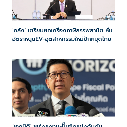
‘คลัง’ เตรียมยกเครื่องภาษีสรรพสามิต หั่น
อัตราหนุนEV-อุตสาหกรรมใหม่ปักหมุดไทย
‘เอกนิติ’ ชูเร่งลงทุน-ปั๊มขีดแข่งดันดัน