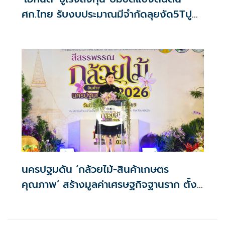
ศก.ไทย รับงบประมาณมีจำกัดลุยงัด5Tปู
พรมโตยาว
นครปฐมดัน ‘กล้วยไม้-สินค้าเกษตร
คุณภาพ’ สร้างมูลค่าเศรษฐกิจฐานราก ตั้ง
เป้าเงินสะพัด 10 ล้านบาท