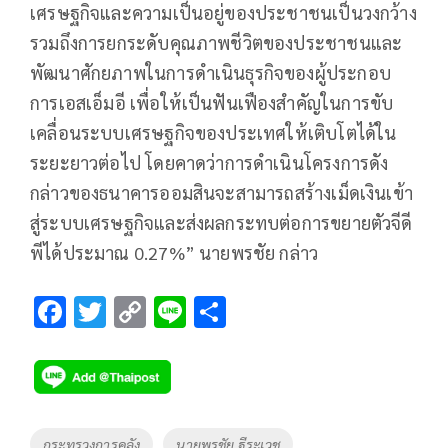
เศรษฐกิจและความเป็นอยู่ของประชาชนเป็นวงกว้าง
รวมถึงการยกระดับคุณภาพชีวิตของประชาชนและ
พัฒนาศักยภาพในการดำเนินธุรกิจของผู้ประกอบ
การเอสเอ็มอี เพื่อให้เป็นฟันเฟืองสำคัญในการขับ
เคลื่อนระบบเศรษฐกิจของประเทศให้เติบโตได้ใน
ระยะยาวต่อไป โดยคาดว่าการดำเนินโครงการดัง
กล่าวของธนาคารออมสินจะสามารถสร้างเม็ดเงินเข้า
สู่ระบบเศรษฐกิจและส่งผลกระทบต่อการขยายตัวจีดี
พีได้ประมาณ 0.27%” นายพรชัย กล่าว
F
T
C
Li
S
ac
wi
o
n
h
e
tt
p
e
ar
b
er
y
e
o
Li
Tags
กระทรวงการคลัง
นายพรชัย ฐีระเวช