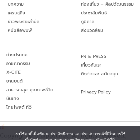
บทความ
ท่องเที่ยว – ศิลปวัฒนธรรม
เศรษฐกิจ
ประชาสัมพันธ์
ข่าวพระราชสำนัก
ภูมิภาค
หนังสือพิมพ์
สิ่งแวดล้อม
ต่างประเทศ
PR & PRESS
อาชญากรรม
เกี่ยวกับเรา
X-CITE
ติดต่อและ สนับสนุน
ยานยนต์
สาธารณสุข-คุณภาพชีวิต
Privacy Policy
บันเทิง
ไทยโพสต์ ทีวี
Copyright© thaipost.net, All rights reserved.,
เราใช้คุกกี้เพื่อพัฒนาประสิทธิภาพ และประสบการณ์ที่ดีในการใช้