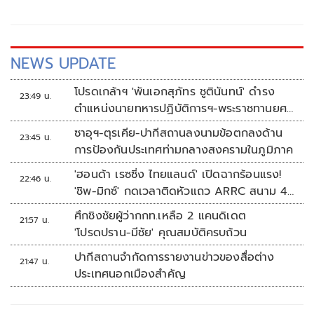
NEWS UPDATE
โปรดเกล้าฯ 'พันเอกสุภัทร ชูตินันทน์' ดำรง
23:49 น.
ตำแหน่งนายทหารปฏิบัติการฯ-พระราชทานยศ
'พลตรี'
ซาอุฯ-ตุรเคีย-ปากีสถานลงนามข้อตกลงด้าน
23:45 น.
การป้องกันประเทศท่ามกลางสงครามในภูมิภาค
'ฮอนด้า เรซซิ่ง ไทยแลนด์' เปิดฉากร้อนแรง!
22:46 น.
'ชิพ-มิกซ์' กดเวลาติดหัวแถว ARRC สนาม 4
ที่มัลดาลิกา
ศึกชิงชัยผู้ว่ากกท.เหลือ 2 แคนดิเดต
21:57 น.
'โปรดปราน-มีชัย' คุณสมบัติครบถ้วน
ปากีสถานจำกัดการรายงานข่าวของสื่อต่าง
21:47 น.
ประเทศนอกเมืองสำคัญ