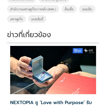
o
n
สำนักงานเศรษฐกิจการคลัง (สศค.)
สินเชื่อ
ออมสิน
k
k
เศรษฐกิจ
เอสเอ็มอี
ข่าวที่เกี่ยวข้อง
NEXTOPIA ชู ‘Love with Purpose’ รับ