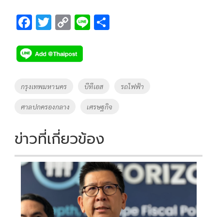
F
T
C
Li
S
ac
wi
o
n
h
e
tt
p
e
ar
b
er
y
e
o
Li
Tags
กรุงเทพมหานคร
บีทีเอส
รถไฟฟ้า
o
n
ศาลปกครองกลาง
เศรษฐกิจ
k
k
ข่าวที่เกี่ยวข้อง