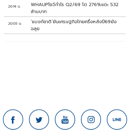
WHAUPโชว์กำไร Q2/69 โต 276%แตะ 532
20:14 น.
ล้านบาท
‘แบงก์ชาติ’ยันเศรษฐกิจไทยครึ่งหลังปี69ยัง
20:05 น.
ฉลุย