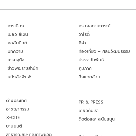
การเมือง
กรองสถานการณ์
เปลว สีเงิน
วาไรตี้
คอลัมนิสต์
กีฬา
บทความ
ท่องเที่ยว – ศิลปวัฒนธรรม
เศรษฐกิจ
ประชาสัมพันธ์
ข่าวพระราชสำนัก
ภูมิภาค
หนังสือพิมพ์
สิ่งแวดล้อม
ต่างประเทศ
PR & PRESS
อาชญากรรม
เกี่ยวกับเรา
X-CITE
ติดต่อและ สนับสนุน
ยานยนต์
สาธารณสุข-คุณภาพชีวิต