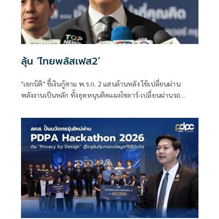
ลุ้น ‘ไทยพลัสเฟส2’
"เอกนิติ" ชี้เงินกู้ตาม พ.ร.ก. 2 แสนล้านหลัง ใช้เปลี่ยนผ่าน
พลังงานเป็นหลัก ทั้งอุดหนุนติดแผงโซลาร์-เปลี่ยนผ่านรถ
โดยสารเป็น EV ส่วนเงินกู้ 2 แสนล้านแรกเหลือ 4 หมื่นล้าน
พร้อมให้ใช้กับไทยเที่ยวไทยพลัส ส่วนไทยช่วยไทยพลัส เฟส 2
รอประเมินความเหมาะสม นายกฯ เผยจะพยายาม