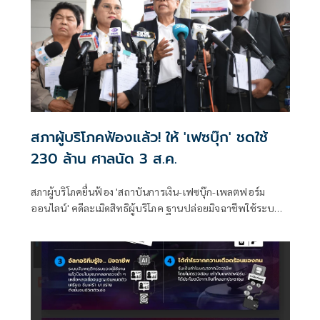
สภาผู้บริโภคฟ้องแล้ว! ให้ 'เฟซบุ๊ก' ชดใช้
230 ล้าน ศาลนัด 3 ส.ค.
สภาผู้บริโภคยื่นฟ้อง 'สถาบันการเงิน-เฟซบุ๊ก-เพลตฟอร์ม
ออนไลน์' คดีละเมิดสิทธิผู้บริโภค ฐานปล่อยมิจฉาชีพใช้ระบบ
หลอกลวงปชช. เรียกค่าเสียหาย 230 ล้านบาท ศาลเเพ่งนัด
พร้อม 3 ส.ค.