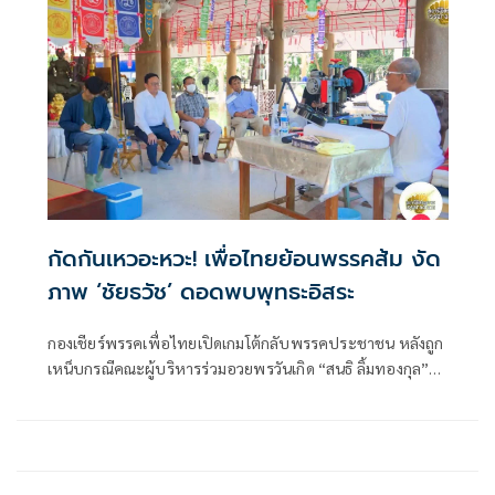
กัดกันเหวอะหวะ! เพื่อไทยย้อนพรรคส้ม งัด
ภาพ ‘ชัยธวัช’ ดอดพบพุทธะอิสระ
กองเชียร์พรรคเพื่อไทยเปิดเกมโต้กลับพรรคประชาชน หลังถูก
เหน็บกรณีคณะผู้บริหารร่วมอวยพรวันเกิด “สนธิ ลิ้มทองกุล”
งัดภาพเก่า “ชัยธวัช-เลขาฯพรรคก้าวไกล‘ เข้าพบ “หลวงปู่
พุทธะอิสระ” พร้อมข้อความย้ำเป็นแค่มารยาททางการเมือง ไม่
ได้ยกใครขึ้นเป็นศาสดา