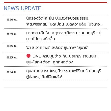
NEWS UPDATE
นักร้องจัดให้ ยื่น ป.ป.ช.สอบจริยธรรม
11:46 น.
'สส.พรรคส้ม' บิดเบือน เปิดความลับ 'บังเกอร์
ทหาร'
นายกฯ เสียใจ เหตุกราดยิงรร.ย่านนนทบุรี แย่
11:39 น.
มากไม่ควรเกิดขึ้น
11:35 น.
'ฮาย อาภาพร' อัปเดตสุขภาพ 'สุนารี'
LIVE ครบมุมข่าว กับ..นิธินาฏ ราชนิยม |
11:35 น.
ยุบ-โยก-เดือด! ถูกที่ผิดตัว?
คุมสถานการณ์เหตุยิง รร.เทพศิรินทร์ นนทบุรี
11:24 น.
ผู้ก่อเหตุเสียชีวิตแล้ว!