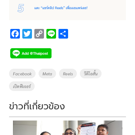
F
T
C
Li
S
ac
wi
o
n
h
e
tt
p
e
ar
b
er
y
e
o
Li
Tags
Facebook
Meta
Reels
วีดีโอสั้น
o
n
เปิดฟีเจอร์
k
k
ข่าวที่เกี่ยวข้อง