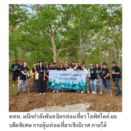
ททท. ผนึกกำลังพันธมิตรท่องเที่ยว ไลฟ์สไตล์ มอ
บดีลพิเศษ กระตุ้นท่องเที่ยวเชิงนิเวศ ภายใต้