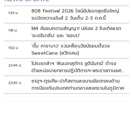
808 Festival 2026 ไลน์อัปแรกสุดยิ่งใหญ่
1:24 น.
ระเบิดความมันส์ 2 วันเต็ม 2-3 ต.ค.นี้
M4 คัมแบคตามสัญญา! ปล่อย 2 ซิงเกิลแรก
1:16 น.
'อะดรีนาลีน' และ 'ชอบU'
'ดั๊ม คาราบาว' รวมเพื่อนวัยมัธยมตั้งวง
1:02 น.
SweetCane (สวีทเคน)
โปรดเกล้าฯ 'พันเอกสุภัทร ชูตินันทน์' ดำรง
23:49 น.
ตำแหน่งนายทหารปฏิบัติการฯ-พระราชทานยศ
'พลตรี'
ซาอุฯ-ตุรเคีย-ปากีสถานลงนามข้อตกลงด้าน
23:45 น.
การป้องกันประเทศท่ามกลางสงครามในภูมิภาค