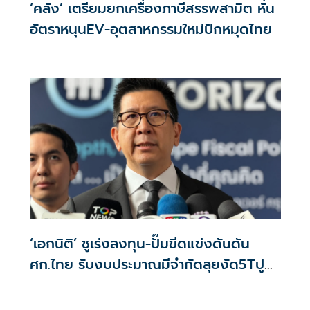
‘คลัง’ เตรียมยกเครื่องภาษีสรรพสามิต หั่น
อัตราหนุนEV-อุตสาหกรรมใหม่ปักหมุดไทย
‘เอกนิติ’ ชูเร่งลงทุน-ปั๊มขีดแข่งดันดัน
ศก.ไทย รับงบประมาณมีจำกัดลุยงัด5Tปู
พรมโตยาว