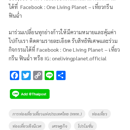
ได้ที่ Facebook : One Living Planet – เที่ยวกรีน
ฟินฉ่ำ
มาร่วมเปลี่ยนทุกย่างก้าวให้มีความหมายและคุ้มค่า
ไปกับเรา ติดตามรายละเอียด รับสิทธิพิเศษและร่วม
กิจกรรมได้ที่ Facebook : One Living Planet – เที่ยว
กรีน ฟินฉ่ำ หรือ IG: onelivingplanet.official
F
T
C
Li
S
ac
wi
o
n
h
e
tt
p
e
ar
b
er
y
e
o
Li
Tags
การท่องเที่ยวเที่ยวแห่งประเทศไทย (ททท.)
ท่องเที่ยว
o
n
ท่องเที่ยวเชิงนิเวศ
เศรษฐกิจ
โปรโมชั่น