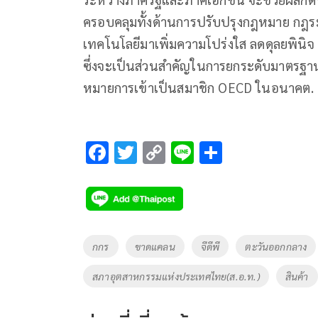
ครอบคลุมทั้งด้านการปรับปรุงกฎหมาย ก
เทคโนโลยีมาเพิ่มความโปร่งใส ลดดุลยพิ
ซึ่งจะเป็นส่วนสำคัญในการยกระดับมาตรฐ
หมายการเข้าเป็นสมาชิก OECD ในอนาคต.
F
T
C
Li
S
ac
wi
o
n
h
e
tt
p
e
ar
b
er
y
e
o
Li
Tags
กกร
ขาดแคลน
จีดีพี
ตะวันออกกลาง
o
n
สภาอุตสาหกรรมแห่งประเทศไทย(ส.อ.ท.)
สินค้า
k
k