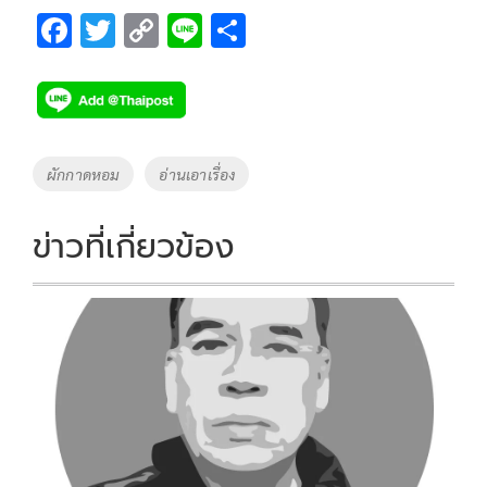
F
T
C
Li
S
ac
wi
o
n
h
e
tt
p
e
ar
b
er
y
e
o
Li
Tags
ผักกาดหอม
อ่านเอาเรื่อง
o
n
k
k
ข่าวที่เกี่ยวข้อง