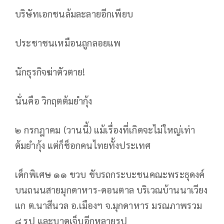
บริษัทเอกชนล้มละลายอีกเพียบ
ประชาชนเหมือนถูกลอยแพ
นักธุรกิจฆ่าตัวตาย!
นั่นคือ วิกฤตต้มยำกุ้ง
๒ กรกฎาคม (วานนี้) แม้เรื่องที่เกิดจะไม่ใหญ่เท่า
ต้มยำกุ้ง แต่ก็ช็อกคนไทยทั้งประเทศ
เด็กพิเศษ ๑๑ ขวบ ขับรถกระบะชนคณะพระธุดงค์
บนถนนสายมุกดาหาร-ดอนตาล บริเวณบ้านนาเวียง
แก ต.นาสีนวล อ.เมืองฯ จ.มุกดาหาร มรณภาพรวม
๘ รูป และบาดเจ็บอีกหลายรูป