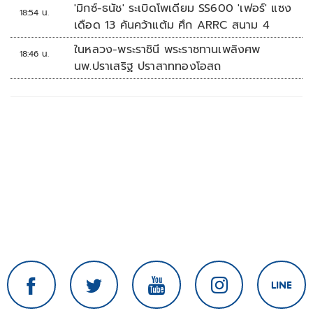
'มิกซ์-ธนัช' ระเบิดโพเดียม SS600 'เฟอร์' แซง
18:54 น.
เดือด 13 คันคว้าแต้ม ศึก ARRC สนาม 4
ในหลวง-พระราชินี พระราชทานเพลิงศพ
18:46 น.
นพ.ปราเสริฐ ปราสาททองโอสถ