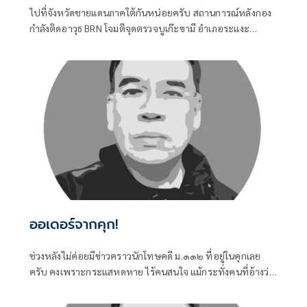
ไปที่จังหวัดชายแดนภาคใต้กันหน่อยครับ สถานการณ์หลังกอง
กำลังติดอาวุธ BRN โจมตีจุดตรวจบูเก๊ะซามี อำเภอระแงะ
จังหวัดนราธิวาส ทำให้ทหารพรานเสียชีวิต ๕ นาย บรรยากาศ
ไม่สู้ดีเลยครับ
ออเดอร์จากคุก!
ช่วงหลังไม่ค่อยมีข่าวคราวนักโทษคดี ม.๑๑๒ ที่อยู่ในคุกเลย
ครับ คงเพราะกระแสหดหาย ไร้คนสนใจ แม้กระทั่งคนที่อ้างว่า
เคยร่วมต่อสู้มาด้วยกัน ก็หันไปสนใจเรื่องอื่นๆ มากกว่าที่จะมอง
กลับเข้าไปในคุก