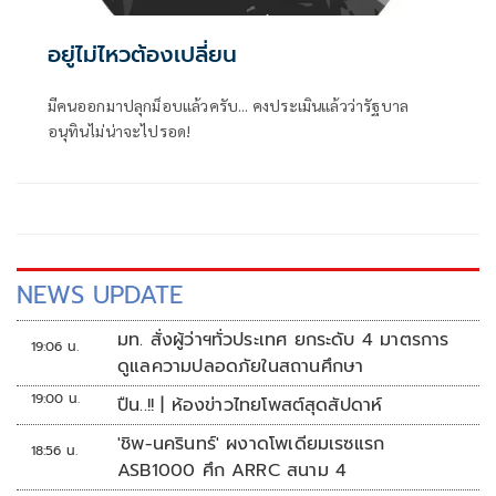
อยู่ไม่ไหวต้องเปลี่ยน
มีคนออกมาปลุกม็อบแล้วครับ... คงประเมินแล้วว่ารัฐบาล
อนุทินไม่น่าจะไปรอด!
NEWS UPDATE
มท. สั่งผู้ว่าฯทั่วประเทศ ยกระดับ 4 มาตรการ
19:06 น.
ดูแลความปลอดภัยในสถานศึกษา
19:00 น.
ปืน..!! | ห้องข่าวไทยโพสต์สุดสัปดาห์
'ชิพ-นครินทร์' ผงาดโพเดียมเรซแรก
18:56 น.
ASB1000 ศึก ARRC สนาม 4