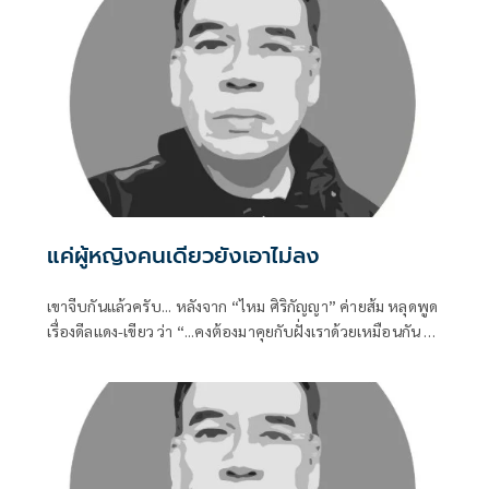
แค่ผู้หญิงคนเดียวยังเอาไม่ลง
เขาจีบกันแล้วครับ... หลังจาก “ไหม ศิริกัญญา” ค่ายส้ม หลุดพูด
เรื่องดีลแดง-เขียว ว่า “...คงต้องมาคุยกับฝั่งเราด้วยเหมือนกัน ไม่
เช่นนั้นสมการทางการเมืองอาจจะไม่ครบถ้วน...” ก็ถูกตีความว่า
ส้มก็รอเสียบอยู่