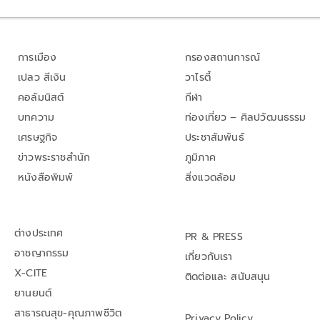
การเมือง
กรองสถานการณ์
เปลว สีเงิน
วาไรตี้
คอลัมนิสต์
กีฬา
บทความ
ท่องเที่ยว – ศิลปวัฒนธรรม
เศรษฐกิจ
ประชาสัมพันธ์
ข่าวพระราชสำนัก
ภูมิภาค
หนังสือพิมพ์
สิ่งแวดล้อม
ต่างประเทศ
PR & PRESS
อาชญากรรม
เกี่ยวกับเรา
X-CITE
ติดต่อและ สนับสนุน
ยานยนต์
สาธารณสุข-คุณภาพชีวิต
Privacy Policy