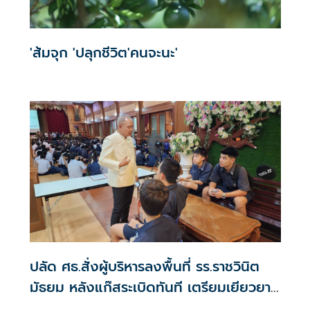
'ส้มจุก 'ปลุกชีวิต'คนจะนะ'
ปลัด ศธ.สั่งผู้บริหารลงพื้นที่ รร.ราชวินิต
มัธยม หลังแก๊สระเบิดทันที เตรียมเยียวยา
กำชับสถานศึกษาดูแลความปลอดภัยของผู้