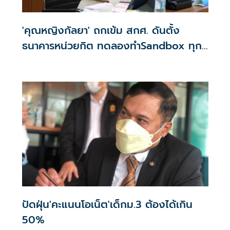
'คุณหญิงกัลยา' ถกเข้ม สกศ. ดันตั้ง
ธนาคารหน่วยกิต ทดลองทำSandbox ทุก
จังหวัด
ปัดฝุ่น'คะแนนโอเน็ต'เด็กม.3 ต้องได้เกิน
50%