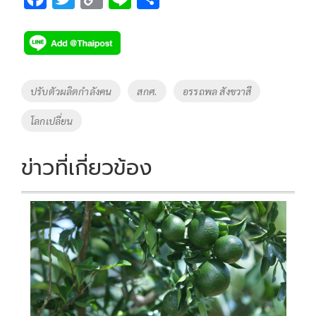
ac
wi
o
n
h
e
tt
p
e
ar
b
er
y
e
o
Li
Tags
ปรับตัวผลิตกำลังคน
สกศ.
อรรถพล สังขวาสี
o
n
โลกเปลี่ยน
k
k
ข่าวที่เกี่ยวข้อง