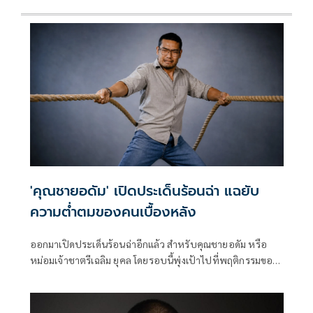
'คุณชายอดัม' เปิดประเด็นร้อนฉ่า แฉยับ
ความต่ำตมของคนเบื้องหลัง
ออกมาเปิดประเด็นร้อนฉ่าอีกแล้ว สำหรับคุณชายอดัม หรือ
หม่อมเจ้าชาตรีเฉลิม ยุคล โดยรอบนี้พุ่งเป้าไปที่พฤติกรรมของ
คนในกองถ่ายที่ทำตัวไม่เหมาะสม ทั้งแคสติ้งหลอกขายคอร์สนัก
แสดง หรือนักแสดงโดนถ่าย Love Scene เอาไปพูดในเชิง
Sexual Harassment ใน Social Media ของตัวเอง งานนี้เจ้าตัว