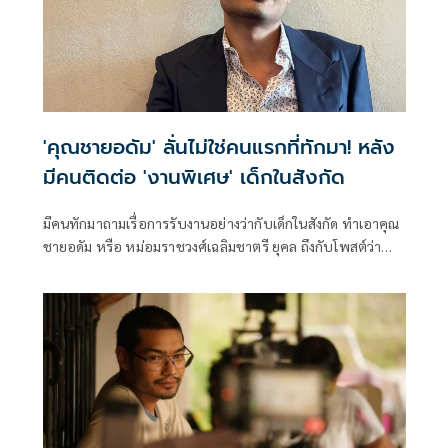
'คุณชายอดัม' ลั่นไม่ใช่คนแรกที่ทักมา! หลัง
มีคนติดต่อ 'งานพิเศษ' เด็กในสังกัด
มีคนทักมาถามเรื่อการรับงานอย่างว่ากับเด็กในสังกัด ทำเอาคุณ
ชายอดัม หรือ หม่อมราชวงศ์เฉลิมชาตรี ยุคล ถึงกับโพสต์ว่า
ไม่ใช่คนแรกที่ทักมาแบบนี้ ทำให้คิดว่ามีคนที่รับงานดังกล่าวอยู่
ในวงการเหมือนกัน ซึ่งตนก็ได้เตือนให้ระวังเพราะคนที่มีเงินและ
จ้างงานดังกล่าวก็อาจมีการคุยกัน