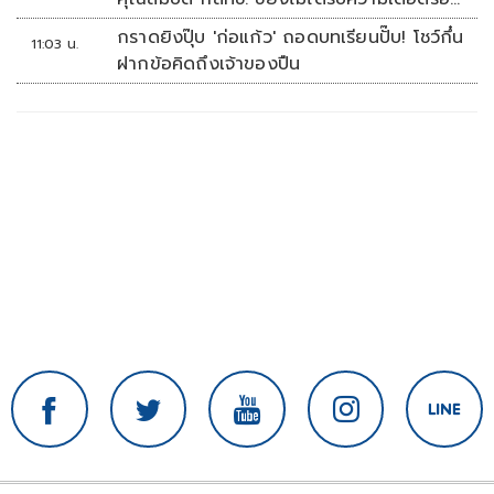
เสียหาย
กราดยิงปุ๊บ 'ก่อแก้ว' ถอดบทเรียนปั๊บ! โชว์กึ๋น
11:03 น.
ฝากข้อคิดถึงเจ้าของปืน