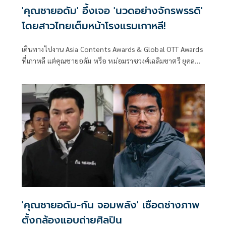
'คุณชายอดัม' อึ้งเจอ 'นวดอย่างจักรพรรดิ'
โดยสาวไทยเต็มหน้าโรงแรมเกาหลี!
เดินทางไปงาน Asia Contents Awards & Global OTT Awards
ที่เกาหลี แต่คุณชายอดัม หรือ หม่อมราชวงศ์เฉลิมชาตรี ยุคล
กลับไปเจอนามบัตรร้านนวดที่มีรูปสาวหุ่นดีใส่กระโปรงสั้นที่ดู
ยังไงก็ไม่น่าใช่ชุดยูนิฟอร์มของหมอนวดทั่วไป แถมมีราคาสูง
กว่าการนวดปกติ พร้อมมีเบอร์โทร. และข้อความที่แปลเป็นไทย
ว่า "นวดอย่างจักรพรรดิ"
'คุณชายอดัม-กัน จอมพลัง' เชือดช่างภาพ
ตั้งกล้องแอบถ่ายศิลปิน