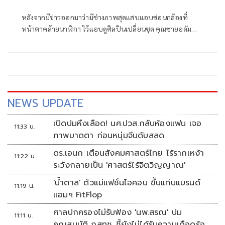
หลังจากมีข่าวออกมาว่ามีช่างภาพสุดแสบแอบซ่อนกล้องที่
หน้าตาคล้ายนาฬิกา ไว้แอบดูศิลปินเปลี่ยนชุด คุณชายอดัม
หรือ หม่อมราชวงศ์เฉลิมชาตรี ยุคล ก็ออกมาฟาดทันที โดยแจ้ง
ว่า “ไอ้ตากล้องที่ตั้งกล้องแอบถ่ายที่ตอนนี้กำลังเป็นข่าวพูดถึง
ในวงการตากล้องถ่ายแบบ เห็นว่าคุณถ่ายรูปกับน้องๆ ที่ผมดูแล
หรือรู้จักอยู่บ้าง อย่าให้เห็นว่ามีคลิป หรืออะไรออกมานะครับ
คุณเจอผมแน่ๆ”
NEWS UPDATE
เปิดปมหึงเลือด! นศ.ปวส.กลับห้องแฟน เจอ
11:33 น.
ภาพบาดตา ก่อนหนุ่มจีนดับสลด
ดร.เอนก เตือนสังคมศาสตร์ไทย ไร้รากเหง้า
11:22 น.
ระวังกลายเป็น 'ศาสตร์ไร้จิตวิญญาณ'
'น้ำตาล' ตัวแม่แฟชั่นไอคอน ขึ้นแท่นแบรนด์
11:19 น.
แอมฯ FitFlop
ศาลปกครองไม่รับฟ้อง 'นพ.สรณ' ปม
11:11 น.
คุณสมบัติ กสทช. ชี้ยังไม่ได้รับความเดือดร้อน