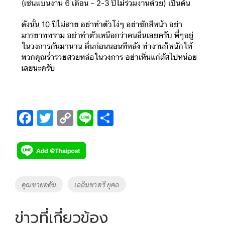
F
T
C
Li
S
ac
wi
o
n
h
e
tt
p
e
ar
b
er
y
e
o
Li
Tags
คุณชายอดัม
เฉลิมชาตรี ยุคล
o
n
k
k
ข่าวที่เกี่ยวข้อง