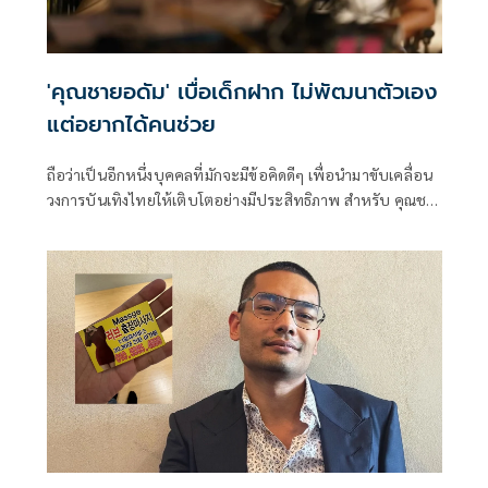
'คุณชายอดัม' เบื่อเด็กฝาก ไม่พัฒนาตัวเอง
แต่อยากได้คนช่วย
ถือว่าเป็นอีกหนึ่งบุคคลที่มักจะมีข้อคิดดีๆ เพื่อนำมาขับเคลื่อน
วงการบันเทิงไทยให้เติบโตอย่างมีประสิทธิภาพ สำหรับ คุณชา
ยอดัม หรือ ม.ร.ว.เฉลิมชาตรี ยุคล ล่าสุดได้ออกมาเคลื่อนไหวถึง
เด็กฝาก ที่อยากได้งานแต่ไม่มีระเบียบวินัย และไม่ยอมพัฒนา
ตัวเอง ย้ำลำพังแค่สวยหล่อ ไม่พอสำหรับอาชีพนี้