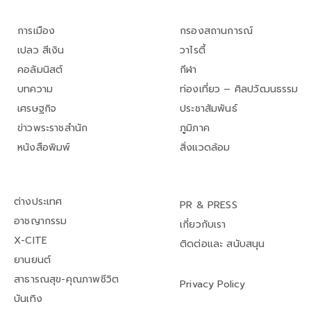
การเมือง
กรองสถานการณ์
เปลว สีเงิน
วาไรตี้
คอลัมนิสต์
กีฬา
บทความ
ท่องเที่ยว – ศิลปวัฒนธรรม
เศรษฐกิจ
ประชาสัมพันธ์
ข่าวพระราชสำนัก
ภูมิภาค
หนังสือพิมพ์
สิ่งแวดล้อม
ต่างประเทศ
PR & PRESS
อาชญากรรม
เกี่ยวกับเรา
X-CITE
ติดต่อและ สนับสนุน
ยานยนต์
สาธารณสุข-คุณภาพชีวิต
Privacy Policy
บันเทิง