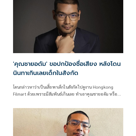
บอกออกมาเตือนด้วยความหวังดี ถ้าล้ำเส้นเกินไป อาจนำไปสู่
การแจ้งความอาญา ในขณะที่นักแสดงหนุ่ม โบท ไรวินทร์ ก็ได้
ออกมาโพสต์ข้อความแจ้งเตือนภัยให้ระวังถูกหลอกไปแคสงาน
เช่นกัน
'คุณชายอดัม' ขอปกป้องชื่อเสียง หลังโดน
นินทาเกินเลยเด็กในสังกัด
โดนกล่าวหาว่าเป็นเสี่ยพาเด็กในสังกัดไปดูงาน Hongkong
Filmart ด้วยเพราะมีสัมพันธ์เกินเลย ทำเอาคุณชายอดัม หรือ
หม่อมราชวงศ์เฉลิมชาตรี ยุคล ต้องตามหาคนพูดว่าเป็นใคร
เพื่อให้ทุกคนรับรู้ว่าตนไม่นิ่งเฉยกับการที่มีคนพูดว่าร้ายหรือ
นินทาในสิ่งที่ไม่ถูกต้อง