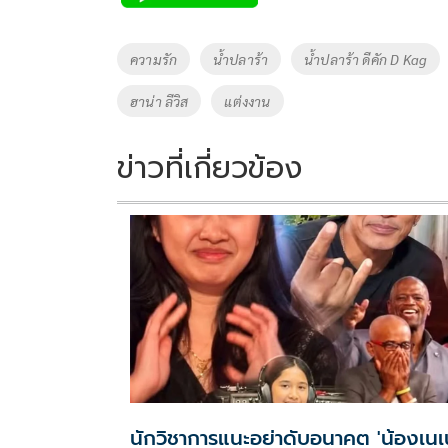
b
er
y
e
o
Li
Tags
ความรัก
น้ำปลาร้า
น้ำปลาร้า ดีคัก D Kag
o
n
ฮาน่า ลีวิส
แต่งงาน
k
k
ข่าวที่เกี่ยวข้อง
นักวิชาการแนะอย่าดับอนาคต 'น้องเนเน