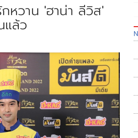
กหวาน 'ฮาน่า ลีวิส'
นแล้ว
N