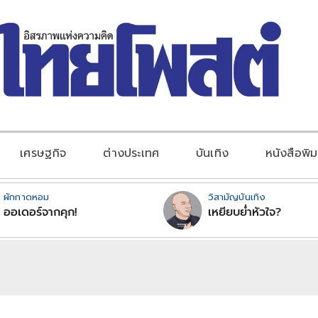
เศรษฐกิจ
ต่างประเทศ
บันเทิง
หนังสือพิม
ผักกาดหอม
วิสามัญบันเทิง
ออเดอร์จากคุก!
เหยียบย่ำหัวใจ?