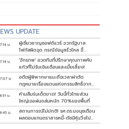
EWS UPDATE
ผู้เชี่ยวชาญซอฟต์แวร์ จวกรัฐบาล
7:14 น.
โฟกัสผิดจุด กรณีข้อมูลรั่วไหล จี้
เอาผิดผู้ควบคุม-เจ้าของระบบตาม
'จักรภพ' อวดทีมที่ปรึกษาคุณภาพคับ
7:14 น.
กฎหมาย PDPA
แก้วที่ไม่รับเงินเดือนและเบี้ยเลี้ยง!
อดีตผู้พิพากษาแนะถึงเวลาผ่าตัด
7:07 น.
กฎหมายเรื่องแดนแห่งกรรมสิทธิ์จาก
สวรรค์ถึงนรก!
ห้ามลืมร่มเด็ดขาด! วันนี้ทั่วไทยส่วน
6:51 น.
ใหญ่เจอฝนถล่มหนัก 70%ของพื้นที่
สถานการณ์ไม่ปกติ! รศ.ดร.นงนุชเตือน
6:45 น.
ผลตอบแทนตราสารหนี้-ดัชนีหุ้นวิ่งไป
ทิศเดียวกัน