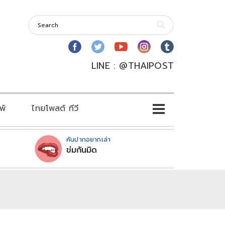
LINE : @THAIPOST
พ์
ไทยโพสต์ ทีวี
คันปากอยากเล่า
ข่มกันมิด