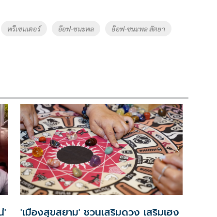
พรีเซนเตอร์
อ๊อฟ-ชนะพล
อ๊อฟ-ชนะพล สัตยา
่'
'เมืองสุขสยาม' ชวนเสริมดวง เสริมเฮง