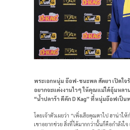
พระเอกหนุ่ม อ๊อฟ-ชนะพล สัตยา เปิดใจรั
อยากจะแต่งงานไวๆ ให้คุณแม่ได้อุ้มหลาน 
“น้ำปลาร้า ดีคัก D Kag” ที่หนุ่มอ๊อฟเป็น
โดยเจ้าตัวเผยว่า “เพิ่งเสียคุณตาไป ฮาน่าให้ก
เขาอยากช่วย สิ่งที่ได้มากกว่านั้นก็คือกำลัง