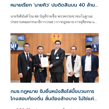
หมายเรียก 'นายคิว' ปมติดสินบน 40 ล้าน
ให้กระทรวงดีอี
นายรังสิมันต์ โรม สส.บัญชีรายชื่อ พรรคประชาชน ในฐานะ
ประธานคณะกรรมาธิการ (กมธ.) การกฎหมาย การยุติธรรม และ
สิทธิมนุษยชน เปิดเผยความคืบหน้าการตรวจสอบกรณีการ
เสนอสินบนจำนวน 40 ล้านบาทต่อเดือน ให้กับนายไชยชนก
ชิดชอบ
กมธ.กฎหมาย รับยื่นหนังสือไล่บี้ขบวนการ
โกงสอบท้องถิ่น ลั่นต้องล้างบาง ไม่ใช่แค่
ย้ายข้าราชการ