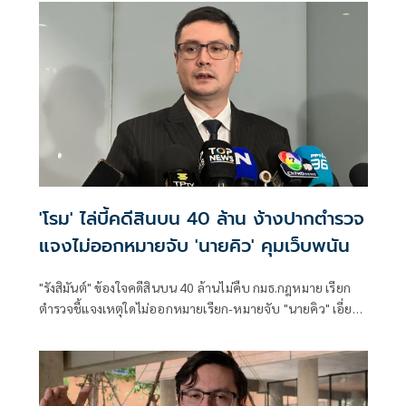
'โรม' ไล่บี้คดีสินบน 40 ล้าน ง้างปากตำรวจ
แจงไม่ออกหมายจับ 'นายคิว' คุมเว็บพนัน
"รังสิมันต์" ข้องใจคดีสินบน 40 ล้านไม่คืบ กมธ.กฎหมาย เรียก
ตำรวจชี้แจงเหตุใดไม่ออกหมายเรียก-หมายจับ "นายคิว" เอี่ยว
เว็บพนันกว่า 4,000 เว็บ พร้อมตั้ง 2 ปมสงสัย "ไชยชนก" แจ้ง
ความเท็จ หรือเจ้าหน้าที่ละเว้นปฏิบัติหน้าที่