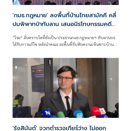
'กมธ.กฎหมาย' ลงพื้นที่บ้านไทยสามัคคี คลี่
ปมพิพาทป่าทับลาน เสนอนิรโทษกรรมคดีป่า
ไม้-ที่ดิน
”โรม“ ลั่นตราบใดที่ยังเป็น ประธานกมธ.กฎหมายฯ ทับลานจะ
ได้รับการแก้ไข หลังนำคณะ ลงพื้นที่รับฟังความเห็นชาวบ้าน
ปมที่ดินทับซ้อน “อุทยานฯ ทับลาน” ขณะที่ "ทวี" เสนอ นิรโทษ
กรรม-ตั้งศาลสิ่งแวดล้อมฯ มาตัดสินน้ำตา “ปิ่นแก้วชาวบ้านทับ
ลาน
'รังสิมันต์' จวกตำรวจเกียร์ว่าง ไม่ออก