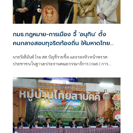
กมธ.กฎหมาย-การเมือง จี้ 'อนุทิน' ตั้ง
คนกลางสอบทุจริตท้องถิ่น ให้มหาดไทย
สอบพวกเดียวกันก็ได้แค่แพะ
นายรังสิมันต์ โรม สส.บัญชีรายชื่อ และรองหัวหน้าพรรค
ประชาชน ในฐานะประธานคณะกรรมาธิการ (กมธ.) การ
กฎหมาย การยุติธรรมและสิทธิมนุษยชน สภาผู้แทนราษฎร
แถลงผลการประชุมกมธ. ซึ่งพิจารณากรณีการทุจริตสอบ
ข้าราชการส่วนท้องถิ่น ประจำปี 2567-2569