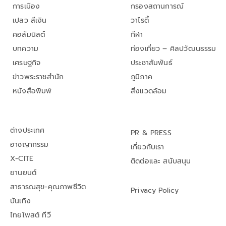
การเมือง
กรองสถานการณ์
เปลว สีเงิน
วาไรตี้
คอลัมนิสต์
กีฬา
บทความ
ท่องเที่ยว – ศิลปวัฒนธรรม
เศรษฐกิจ
ประชาสัมพันธ์
ข่าวพระราชสำนัก
ภูมิภาค
หนังสือพิมพ์
สิ่งแวดล้อม
ต่างประเทศ
PR & PRESS
อาชญากรรม
เกี่ยวกับเรา
X-CITE
ติดต่อและ สนับสนุน
ยานยนต์
สาธารณสุข-คุณภาพชีวิต
Privacy Policy
บันเทิง
ไทยโพสต์ ทีวี