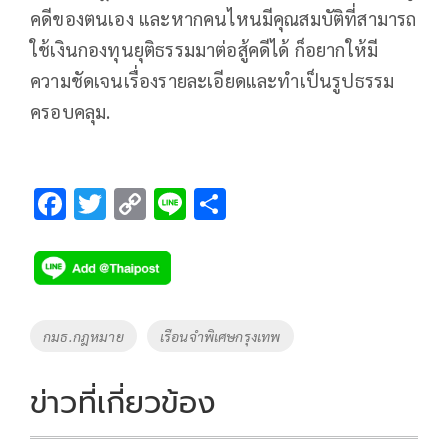
คดีของตนเอง และหากคนไหนมีคุณสมบัติที่สามารถ
ใช้เงินกองทุนยุติธรรมมาต่อสู้คดีได้ ก็อยากให้มี
ความชัดเจนเรื่องรายละเอียดและทำเป็นรูปธรรม
ครอบคลุม.
F
T
C
Li
S
ac
wi
o
n
h
e
tt
p
e
ar
b
er
y
e
o
Li
Tags
กมธ.กฎหมาย
เรือนจำพิเศษกรุงเทพ
o
n
k
k
ข่าวที่เกี่ยวข้อง