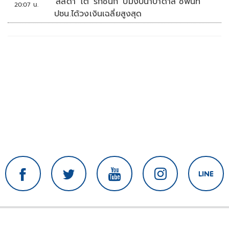
'ลลิดา' โต้ 'รักชนก' ปมงบน้ำบาดาล ชี้พื้นที่
20:07 น.
ปชน.ได้วงเงินเฉลี่ยสูงสุด