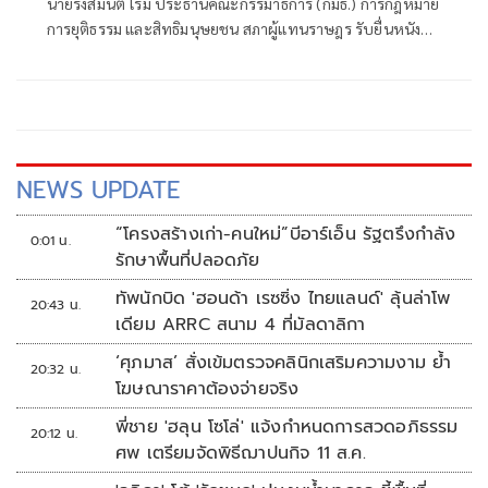
นายรังสิมันต์ โรม ประธานคณะกรรมาธิการ (กมธ.) การกฎหมาย
การยุติธรรม และสิทธิมนุษยชน สภาผู้แทนราษฎร รับยื่นหนังสือ
จากสมาคมส่งเสริมการตรวจสอบการใช้อำนาจรัฐภาค
ประชาชน (ส.ต.ป.) กรณีพบความไม่โปร่งใสและส่อทุจริตใน
การสอบแข่งขันบุคคลเพื่อเข้ารับราชการส่วนท้องถิ่น ประจำปี
2567-2569 ซึ่งเป็นประเด็นที่สังคมให้ความสนใจอย่างต่อเนื่อง
NEWS UPDATE
“โครงสร้างเก่า-คนใหม่”บีอาร์เอ็น รัฐตรึงกำลัง
0:01 น.
รักษาพื้นที่ปลอดภัย
ทัพนักบิด 'ฮอนด้า เรซซิ่ง ไทยแลนด์' ลุ้นล่าโพ
20:43 น.
เดียม ARRC สนาม 4 ที่มัลดาลิกา
‘ศุภมาส’ สั่งเข้มตรวจคลินิกเสริมความงาม ย้ำ
20:32 น.
โฆษณาราคาต้องจ่ายจริง
พี่ชาย 'ฮลุน โซโล่' แจ้งกำหนดการสวดอภิธรรม
20:12 น.
ศพ เตรียมจัดพิธีฌาปนกิจ 11 ส.ค.