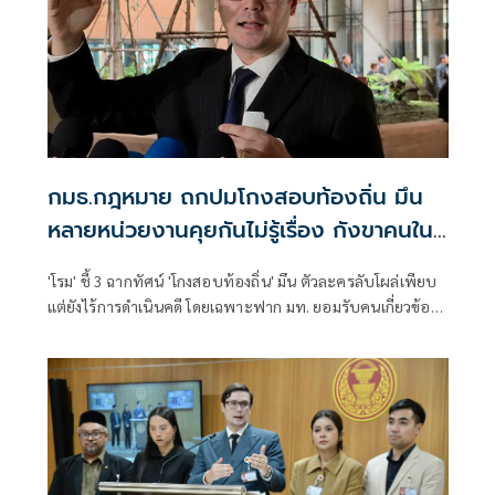
กมธ.กฎหมาย ถกปมโกงสอบท้องถิ่น มึน
หลายหน่วยงานคุยกันไม่รู้เรื่อง กังขาคนใน
มท. ยังไม่โดนคดี-สอบเส้นเงิน
'โรม' ชี้ 3 ฉากทัศน์ 'โกงสอบท้องถิ่น' มึน ตัวละครลับโผล่เพียบ
แต่ยังไร้การดำเนินคดี โดยเฉพาะฟาก มท. ยอมรับคนเกี่ยวข้อง
เบี้ยวแจง แต่ยืนยันเดินหน้าสอบต่อให้สิ้นสงสัย ฟาดกลับหน่วย
งานภายใต้การกำกับ 'นายก' ยังเฉย ลั่น แบบนี้ใครต้องรับผิด
ชอบ