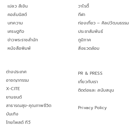
เปลว สีเงิน
วาไรตี้
คอลัมนิสต์
กีฬา
บทความ
ท่องเที่ยว – ศิลปวัฒนธรรม
เศรษฐกิจ
ประชาสัมพันธ์
ข่าวพระราชสำนัก
ภูมิภาค
หนังสือพิมพ์
สิ่งแวดล้อม
ต่างประเทศ
PR & PRESS
อาชญากรรม
เกี่ยวกับเรา
X-CITE
ติดต่อและ สนับสนุน
ยานยนต์
สาธารณสุข-คุณภาพชีวิต
Privacy Policy
บันเทิง
ไทยโพสต์ ทีวี