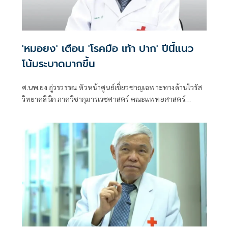
'หมอยง' เตือน 'โรคมือ เท้า ปาก' ปีนี้แนว
โน้มระบาดมากขึ้น
ศ.นพ.ยง ภู่วรวรรณ หัวหน้าศูนย์เชี่ยวชาญเฉพาะทางด้านไวรัส
วิทยาคลินิก ภาควิชากุมารเวชศาสตร์ คณะแพทยศาสตร์
จุฬาลงกรณ์มหาวิทยาลัย