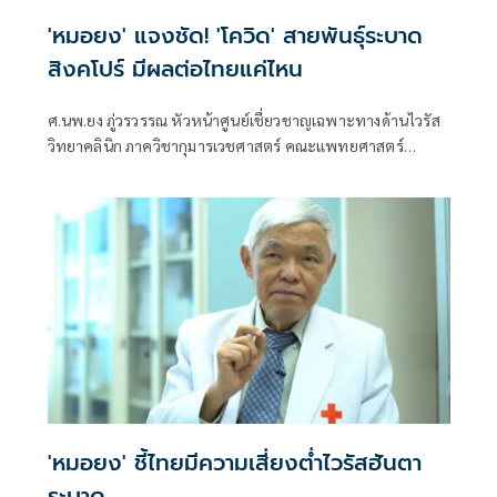
'หมอยง' แจงชัด! 'โควิด' สายพันธุ์ระบาด
สิงคโปร์ มีผลต่อไทยแค่ไหน
ศ.นพ.ยง ภู่วรวรรณ หัวหน้าศูนย์เชี่ยวชาญเฉพาะทางด้านไวรัส
วิทยาคลินิก ภาควิชากุมารเวชศาสตร์ คณะแพทยศาสตร์
จุฬาลงกรณ์มหาวิทยาลัย
'หมอยง' ชี้ไทยมีความเสี่ยงต่ำไวรัสฮันตา
ระบาด