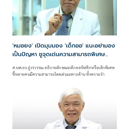
'หมอยง' เปิดมุมมอง 'เด็กออ' แนะอย่ามอง
เป็นปัญหา ชูจุดเด่นความสามารถพิเศษ
พัฒนาได้
ศ.นพ.ยง ภู่วรวรรณ อธิบายลักษณะเด็กออทิสติกหรือเด็กพิเศษ
ชี้หลายคนมีความสามารถโดดเด่นเฉพาะด้าน ทั้งความจำ