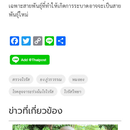
เฉพาะสายพันธุ์ที่ทำให้เกิดการระบาดอาจจะเป็นสาย
พันธุ์ใหม่
F
T
C
Li
S
ac
wi
o
n
h
e
tt
p
e
ar
b
er
y
e
o
Li
Tags
ตรวจไวรัส
ยง ภู่วรวรรณ
หมอยง
o
n
โรคอุจจาระร่วงโนโรไวรัส
ไวรัสวิทยา
k
k
ข่าวที่เกี่ยวข้อง