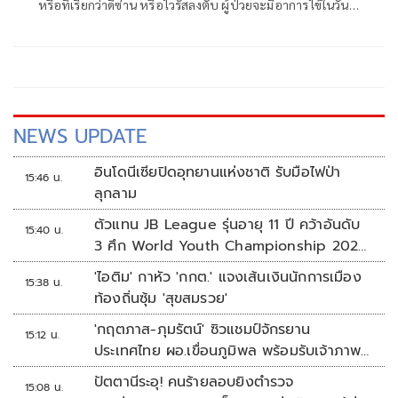
หรือที่เรียกว่าดีซ่าน หรือไวรัสลงตับ ผู้ป่วยจะมีอาการไข้ในวัน
แรกแต่ไข้มักจะไม่สูง มีคลื่นไส้อาเจียน ปวดท้อง บางรายอาจจะ
มีท้องเสียได้
NEWS UPDATE
อินโดนีเซียปิดอุทยานแห่งชาติ รับมือไฟป่า
15:46 น.
ลุกลาม
ตัวแทน JB League รุ่นอายุ 11 ปี คว้าอันดับ
15:40 น.
3 ศึก World Youth Championship 2026
ที่สิงคโปร์
'ไอติม' กาหัว 'กกต.' แจงเส้นเงินนักการเมือง
15:38 น.
ท้องถิ่นซุ้ม 'สุขสมรวย'
'กฤตภาส-ภุมรัตน์' ซิวแชมป์จักรยาน
15:12 น.
ประเทศไทย ผอ.เขื่อนภูมิพล พร้อมรับเจ้าภาพ
ต่อ ปี 2570
ปัตตานีระอุ! คนร้ายลอบยิงตำรวจ
15:08 น.