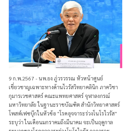
9 ก.พ.2567 - นพ.ยง ภู่วรวรรณ หัวหน้าศูนย์
เชี่ยวชาญเฉพาะทางด้านไวรัสวิทยาคลินิก ภาควิชา
กุมารเวชศาสตร์ คณะแพทยศาสตร์ จุฬาลงกรณ์
มหาวิทยาลัย ในฐานะราชบัณฑิต สำนักวิทยาศาสตร์
โพสต์เฟซบุ๊กในหัวข้อ "โรคอุจจาระร่วงโนโรไวรัส"
ระบุว่า ในเดือนมกราคมถึงมีนาคม จะเป็นฤดูกาล
ระบาดของโรคอุจจาระร่วงโนโรไวรัส อาการจะ