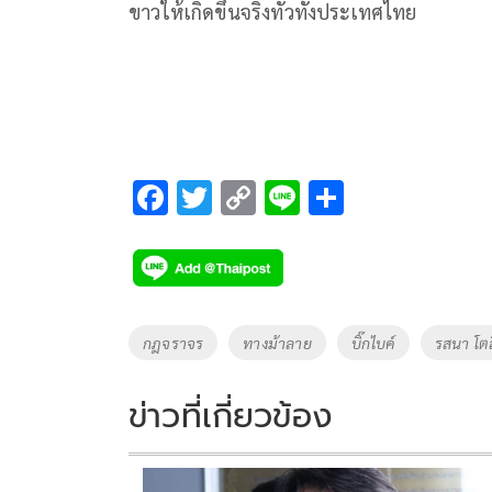
ขาวให้เกิดขึ้นจริงทั่วทั้งประเทศไทย
F
T
C
Li
S
ac
wi
o
n
h
e
tt
p
e
ar
b
er
y
e
o
Li
Tags
กฎจราจร
ทางม้าลาย
บิ๊กไบค์
รสนา โตส
o
n
k
k
ข่าวที่เกี่ยวข้อง