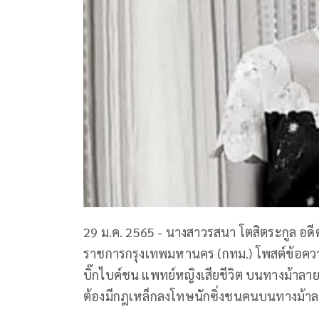
29 ม.ค. 2565 - นางสาวรสนา โตสิตระกูล อดีตสมาช
ราชการกรุงเทพมหานคร (กทม.) โพสต์ข้อความใ
บิ๊กไบค์ชน แพทย์หญิงเสียชีวิต บนทางม้าลาย
ต้องมีกฎเหล็กลงโทษนักซิ่งชนคนบนทางม้า