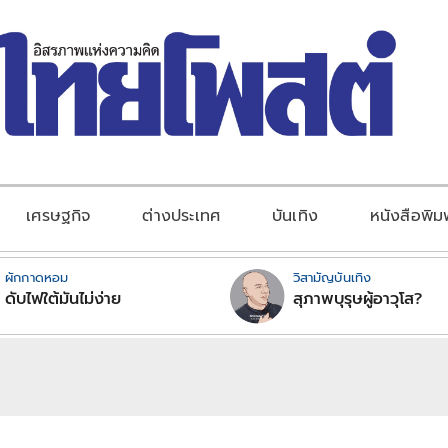
เศรษฐกิจ
ต่างประเทศ
บันเทิง
หนังสือพิม
ผักกาดหอม
วิสามัญบันเทิง
ดับไฟใต้มันไม่ง่าย
สุภาพบุรุษผู้อาวุโส?