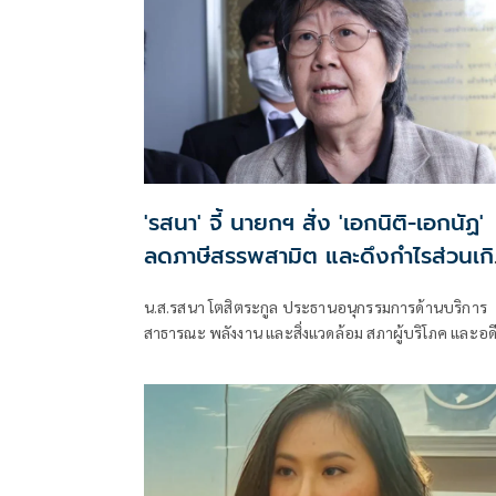
'รสนา' จี้ นายกฯ สั่ง 'เอกนิติ-เอกนัฏ'
ลดภาษีสรรพสามิต และดึงกำไรส่วนเก
จากโรงกลั่นมาลดราคาน้ำมัน
น.ส.รสนา โตสิตระกูล ประธานอนุกรรมการด้านบริการ
สาธารณะ พลังงาน และสิ่งแวดล้อม สภาผู้บริโภค และอด
สมาชิกวุฒิสภา กรุงเทพฯ โพสต์ข้อความผ่านเฟซบุ๊กว่า 
ยกฯอนุทินหยุดบริหารบ้านเมืองแบบชิวๆท่ามกลาง
สถานการณ์โลกที่ผันผวน เข้าข่ายสมรู้ร่วมคิดร่วมกับทุน
พลังงาน ในการเอาเปรียบผู้บริโภค ใช่หรือไม่ ?