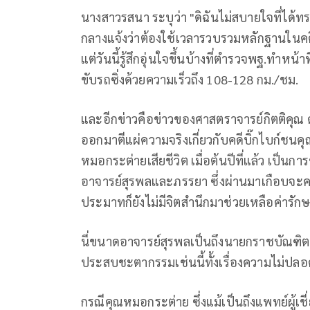
นางสาวรสนา ระบุว่า "ดิฉันไม่สบายใจที่ได้
กลางแจ้งว่าต้องใช้เวลารวบรวมหลักฐานในคด
แต่วันนี้รู้สึกอุ่นใจขึ้นบ้างที่ตำรวจพฐ.ทำหน
ขับรถซิ่งด้วยความเร็วถึง 108-128 กม./ชม.
และอีกข่าวคือข่าวของศาสตราจารย์กิตติคุณ ด
ออกมาตีแผ่ความจริงเกี่ยวกับคดีบิ๊กไบก์ชนคุ
หมอกระต่ายเสียชีวิต เมื่อต้นปีที่แล้ว เป็นก
อาจารย์สุรพลและภรรยา ซึ่งผ่านมาเกือบจะครบ
ประมาทก็ยังไม่มีจิตสำนึกมาช่วยเหลือค่ารั
นี่ขนาดอาจารย์สุรพลเป็นถึงนายกราชบัณฑิตส
ประสบชะตากรรมเช่นนี้ทั้งเรื่องความไม่ปลอ
กรณีคุณหมอกระต่าย ซึ่งแม้เป็นถึงแพทย์ผู้