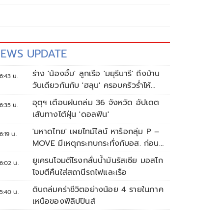
EWS UPDATE
ร่าง 'น้องอั้ม' ลูกเรือ 'มยุรีนารี' ถึงบ้าน
6:43 น.
วันเดียวกันกับ 'ฮลุน' ครอบครัวร่ำไห้
เผยฝันอยากเป็นทหารเรือ
อุตุฯ เตือนฝนถล่ม 36 จังหวัด อัปเดต
6:35 น.
เส้นทางไต้ฝุ่น 'ดอลฟิน'
'มหาดไทย' เผยไทม์ไลน์ หารือกลุ่ม P –
6:19 น.
MOVE มีเหตุกระทบกระทั่งกับอส. ก่อน
พาส่งขึ้นรถกลับ
ยูเครนโจมตีโรงกลั่นน้ำมันรัสเซีย มอสโก
6:02 น.
โจมตีคืนใส่สถานีรถไฟและเรือ
ดินถล่มคร่าชีวิตอย่างน้อย 4 รายในภาค
5:40 น.
เหนือของฟิลิปปินส์