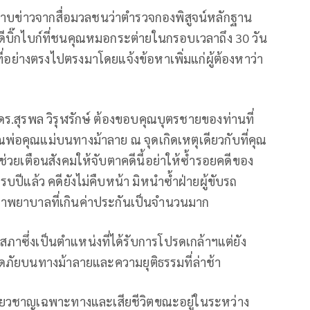
ทราบข่าวจากสื่อมวลชนว่าตำรวจกองพิสูจน์หลักฐาน
ีบิ๊กไบก์ที่ชนคุณหมอกระต่ายในกรอบเวลาถึง 30 วัน
้าที่อย่างตรงไปตรงมาโดยแจ้งข้อหาเพิ่มแก่ผู้ต้องหาว่า
ร.สุรพล วิรุฬรักษ์ ต้องขอบคุณบุตรชายของท่านที่
ณพ่อคุณแม่บนทางม้าลาย ณ จุดเกิดเหตุเดียวกับที่คุณ
ารช่วยเตือนสังคมให้จับตาคดีนี้อย่าให้ซ้ำรอยคดีของ
ปีแล้ว คดียังไม่คืบหน้า มิหนำซ้ำฝ่ายผู้ขับรถ
กษาพยาบาลที่เกินค่าประกันเป็นจำนวนมาก
ภาซึ่งเป็นตำแหน่งที่ได้รับการโปรดเกล้าฯแต่ยัง
ดภัยบนทางม้าลายและความยุติธรรมที่ล่าช้า
เชี่ยวชาญเฉพาะทางและเสียชีวิตขณะอยู่ในระหว่าง