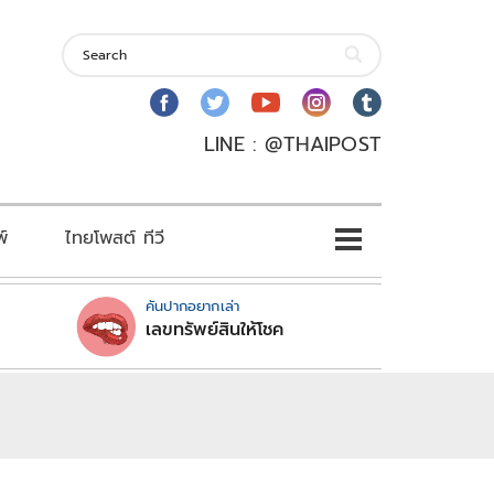
LINE : @THAIPOST
พ์
ไทยโพสต์ ทีวี
คันปากอยากเล่า
เลขทรัพย์สินให้โชค