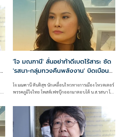
'โจ มณฑานี' ลั่นอย่าท้าดีเบตไร้สาระ ซัด
ิน
'รสนา-กลุ่มทวงคืนพลังงาน' บิดเบือน
ราคาน้ำมัน
โจ มณฑานี ตันติสุข นักเคลื่อนไหวทางการเมือง โหวตเตอร์
ีต
พรรคภูมิใจไทย โพสต์เฟซบุ๊กออกมาตอบโต้ น.ส.รสนา โต
นา
สิตระกูล อดีตสมาชิกวุฒิสภา ผู้เชี่ยวชาญด้านพลังงาน ได้
ออกมาเรียกร้องรัฐบาลเร่งปรับลดราคาน้ำมัน