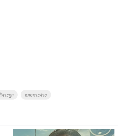
ิตระกูล
หมอกระต่าย