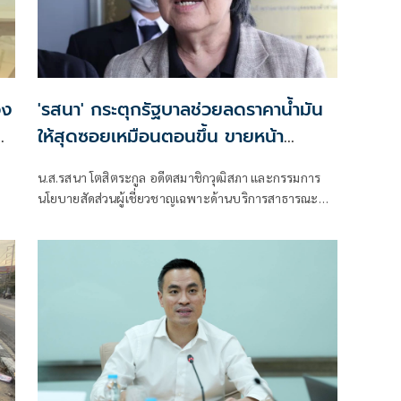
วง
'รสนา' กระตุกรัฐบาลช่วยลดราคาน้ำมัน
ม
ให้สุดซอยเหมือนตอนขึ้น ขายหน้า
ประเทศลาวนำเข้าน้ำมันจากไทย ยังปรับ
น.ส.รสนา โตสิตระกูล อดีตสมาชิกวุฒิสภา และกรรมการ
ลงทีเดียวเกือบ 4 บาท
นโยบายสัดส่วนผู้เชี่ยวชาญเฉพาะด้านบริการสาธารณะ
พลังงานและสิ่งแวดล้อม สภาผู้บริโภค โพสต์ข้อความผ่าน
เฟซบุ๊ก เรียกร้องให้รัฐบาลเร่งปรับลดราคาน้ำมันขายปลีก
ภายในประเทศ หลังสถานการณ์ความตึงเครียดใน
ตะวันออกกลางเริ่มคลี่คลาย และราคาน้ำมันดิบในตลาด
โลกปรับตัวลดลง