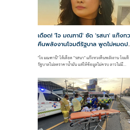
เดือด! 'โจ มณฑานี' ซัด 'รสนา' แก๊งท
คืนพลังงานโจมตีรัฐบาล พูดไม่หมดป
ราคาน้ำมัน
"โจ มณฑานี" โต้เดือด "รสนา" แก๊งทวงคืนพลังงาน โจมตี
รัฐบาลไม่ลดราคาน้ำมัน แต่ให้ข้อมูลไม่ครบ ลาวไม่มี
กองทุนน้ำมันเหมือนไทยที่ต้องจ่ายเข้ากองทุนเพื่อพยุง
ราคาค่ะแก๊งทวงคืนพลังงาน