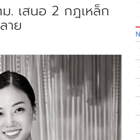
าฯกทม. เสนอ 2 กฎเหล็ก
าลาย
N