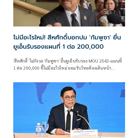
ไม่มีอะไรใหม่! สีหศักดิ์บอกปม 'กัมพูชา' ยื่น
ยูเอ็นรับรองแผนที่ 1 ต่อ 200,000
'สีหศักดิ์' ไม่กังวล 'กัมพูชา' ยื่นยูเอ็นรับรอง MOU 2543-แผนที่
1 ต่อ 200,000​ ชี้ไม่มีอะไรใหม่ ยอมรับไทยต้องเดินหน้า
UNCLOS หลัง 'กัมพูชา' เมินเจรจาทวิภาคี เตือนกรรมการสิทธิฯ
ระวังตกเป็นเครื่องมือเขมร​