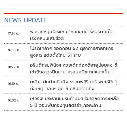
NEWS UPDATE
พบร่างหนุ่มไอร์แลนด์ลอยขุมน้ำรีสอร์ตภูเก็ต
17:14 น.
เร่งคลี่ปมเสียชีวิต
โปรดเกล้าฯ ถอดถอน 62 ตุลาการศาลทหาร
16:53 น.
สูงสุด แต่งตั้งใหม่ 51 ราย
อธิบดีกรมพินิจฯ ห่วงเด็กก่อคดีอายุน้อยลง ชี้
16:22 น.
เข้าถึงอาวุธปืนง่าย ครอบครัวแตกแยกเป็น
ชนวนสำคัญ
ตะลึง! ค้นบ้านมือยิง รร.เทพศิรินทร์ พบใช้ปืนปู่
16:19 น.
ก่อเหตุ-คอมฯ ซุก 5 คลิปกราดยิง
ให้จริง! ประธานชมรมกำนันฯ รับได้ลดวาระเหลือ
16:02 น.
5 ปี วอนฟื้นกองทุนสตรีอำเภอละล้าน