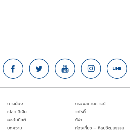
การเมือง
กรองสถานการณ์
เปลว สีเงิน
วาไรตี้
คอลัมนิสต์
กีฬา
บทความ
ท่องเที่ยว – ศิลปวัฒนธรรม