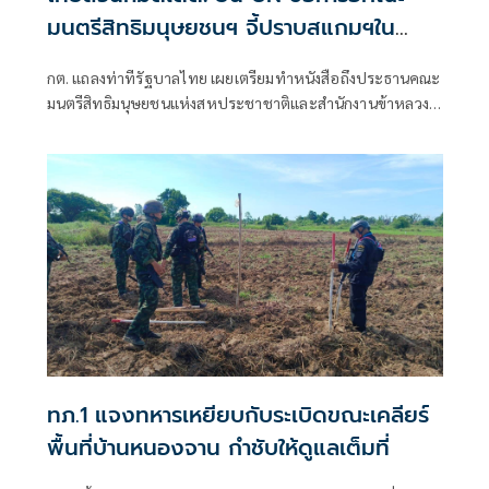
มนตรีสิทธิมนุษยชนฯ จี้ปราบสแกมฯใน
กัมพูชา โต้ยิบรายงาน 'ทอม แอนดรูว์ส'
กต. แถลงท่าทีรัฐบาลไทย เผยเตรียมทำหนังสือถึงประธานคณะ
มนตรีสิทธิมนุษยชนแห่งสหประชาชาติและสำนักงานข้าหลวง
ใหญ่สิทธิมนุษยชน ที่นครเจนีวา หลัง “ทอม แอนดรูส์” เสนอ
รายงานพิเศษพาดพิงประเทศไทย มีหลายประเด็นที่ไม่เห็นด้วย
ชี้กระทบความเป็นกลาง -เที่ยงธรรม “สีหศักดิ์”
ทภ.1 แจงทหารเหยียบกับระเบิดขณะเคลียร์
พื้นที่บ้านหนองจาน กำชับให้ดูแลเต็มที่