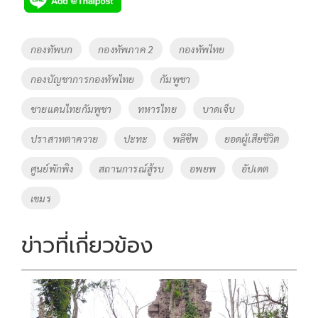
e
tt
p
e
ar
b
er
y
e
o
Li
Tags
กองทัพบก
กองทัพภาค 2
กองทัพไทย
o
n
กองบัญชาการกองทัพไทย
กัมพูชา
k
k
ชายแดนไทยกัมพูชา
ทหารไทย
บาดเจ็บ
ปราสาทตาควาย
ปะทะ
พลีชีพ
ยอดผู้เสียชีวิต
ศูนย์พักพิง
สถานการณ์สู้รบ
อพยพ
อัปเดต
เขมร
ข่าวที่เกี่ยวข้อง