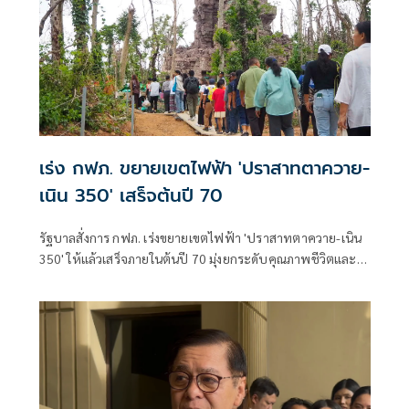
เร่ง กฟภ. ขยายเขตไฟฟ้า 'ปราสาทตาควาย-
เนิน 350' เสร็จต้นปี 70
รัฐบาลสั่งการ กฟภ. เร่งขยายเขตไฟฟ้า 'ปราสาทตาควาย-เนิน
350' ให้แล้วเสร็จภายในต้นปี 70 มุ่งยกระดับคุณภาพชีวิตและ
ขวัญกำลังพลแนวหน้า เสริมสร้างความมั่นคงชายแดน