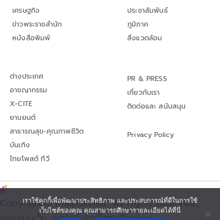
เศรษฐกิจ
ประชาสัมพันธ์
ข่าวพระราชสำนัก
ภูมิภาค
หนังสือพิมพ์
สิ่งแวดล้อม
ต่างประเทศ
PR & PRESS
อาชญากรรม
เกี่ยวกับเรา
X-CITE
ติดต่อและ สนับสนุน
ยานยนต์
สาธารณสุข-คุณภาพชีวิต
Privacy Policy
บันเทิง
ไทยโพสต์ ทีวี
เราใช้คุกกี้เพื่อพัฒนาประสิทธิภาพ และประสบการณ์ที่ดีในการใช้
Copyright© thaipost.net, All rights reserved.,
เว็บไซต์ของคุณ คุณสามารถศึกษารายละเอียดได้ที่นี่
ออกแบบเว็บ จัดทำเว็บไซต์โดย iDesign