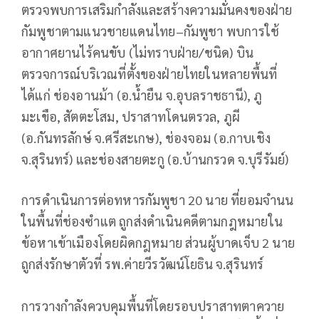
ตรวจพบการเสริมกำลังและสร้างความมั่นคงของฝ่าย
กัมพูชาตามแนวชายแดนไทย–กัมพูชา พบการใช้
อากาศยานไร้คนขับ (ไม่ทราบฝ่าย/ชนิด) บิน
ตรวจการณ์บริเวณที่ตั้งของฝ่ายไทยในหลายพื้นที่
ได้แก่ ช่องอานม้า (อ.น้ำยืน จ.อุบลราชธานี), ภู
มะเขือ, สัตตะโสม, ปราสาทโดนตรวล, ภูผี
(อ.กันทรลักษ์ จ.ศรีสะเกษ), ช่องจอม (อ.กาบเชิง
จ.สุรินทร์) และช่องสายตะกู (อ.บ้านกรวด จ.บุรีรัมย์)
การดำเนินการต่อทหารกัมพูชา 20 นาย ที่ยอมจำนน
ในพื้นที่ช่องซำแต ถูกส่งดำเนินคดีตามกฎหมายใน
ข้อหาเข้าเมืองโดยผิดกฎหมาย ส่วนผู้บาดเจ็บ 2 นาย
ถูกส่งรักษาตัวที่ รพ.ค่ายวีรวัฒน์โยธิน จ.สุรินทร์
การวางกำลังควบคุมพื้นที่โดยรอบปราสาทตาควาย