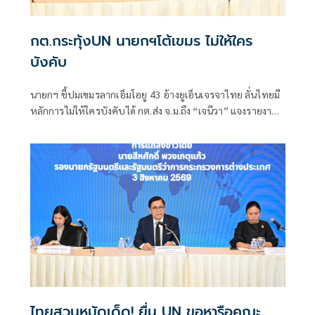
กต.กระทุ้งUN นายกฯโต้เขมร ไม่ให้ใคร
บังคับ
นายกฯ ชี้ปมเขมรลากเอ็มโอยู 43 อ้างยูเอ็นเจรจาไทย ลั่นไทยมี
หลักการไม่ให้ใครบังคับได้ กต.ส่ง จ.ม.ถึง “เจนีวา” แจงรายงาน
“ทอม แอนดรูว์ส” กระทบ "ความเป็นกลาง-เที่ยงธรรม" คณะ
มนตรีสิทธิมนุษยชนฯ “สีหศักดิ์” ซัด “กัมพูชา” ใช้ปมพาดพิง
ไทยโฆษณาชวนเชื่อทางการเมือง
ไทยสวนหมัดเด็ด! ยื่น UN ขอหารือคณะ