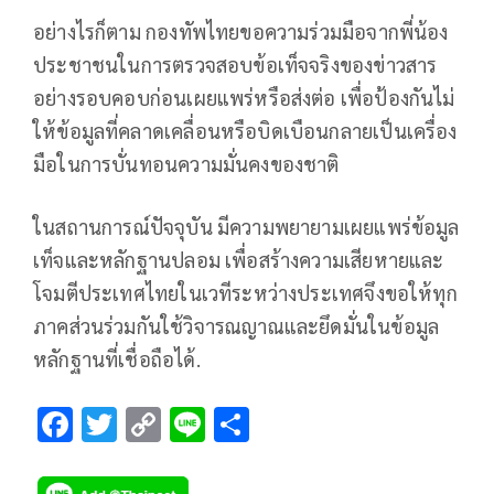
อย่างไรก็ตาม กองทัพไทยขอความร่วมมือจากพี่น้อง
ประชาชนในการตรวจสอบข้อเท็จจริงของข่าวสาร
อย่างรอบคอบก่อนเผยแพร่หรือส่งต่อ เพื่อป้องกันไม่
ให้ข้อมูลที่คลาดเคลื่อนหรือบิดเบือนกลายเป็นเครื่อง
มือในการบั่นทอนความมั่นคงของชาติ
ในสถานการณ์ปัจจุบัน มีความพยายามเผยแพร่ข้อมูล
เท็จและหลักฐานปลอม เพื่อสร้างความเสียหายและ
โจมตีประเทศไทยในเวทีระหว่างประเทศจึงขอให้ทุก
ภาคส่วนร่วมกันใช้วิจารณญาณและยึดมั่นในข้อมูล
หลักฐานที่เชื่อถือได้.
F
T
C
Li
S
ac
wi
o
n
h