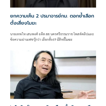
ยกความเห็น 2 ปรมาจารย์กม. ตอกย้ำเลือก
ตั้งเสี่ยงโมฆะ
นายเทพไท เสนพงศ์ อดีต สส.นครศรีธรรมราช โพสต์คลิปและ
ข้อความผ่านเฟซบุ๊กว่า เลือกตั้ง69 มีสิทธิ์โมฆะ