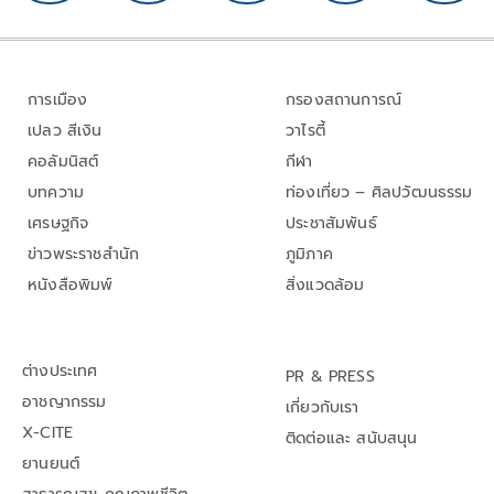
การเมือง
กรองสถานการณ์
เปลว สีเงิน
วาไรตี้
คอลัมนิสต์
กีฬา
บทความ
ท่องเที่ยว – ศิลปวัฒนธรรม
เศรษฐกิจ
ประชาสัมพันธ์
ข่าวพระราชสำนัก
ภูมิภาค
หนังสือพิมพ์
สิ่งแวดล้อม
ต่างประเทศ
PR & PRESS
อาชญากรรม
เกี่ยวกับเรา
X-CITE
ติดต่อและ สนับสนุน
ยานยนต์