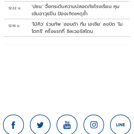
'ปชน.' จี้ยกระดับความปลอดภัยโรงเรียน คุม
12:22 น.
เข้มอาวุธปืน ป้องเกิดเหตุซ้ำ
'ไม้คิว' ร่วมทัพ 'ฮอนด้า ทีม เอเชีย' ลงบิด 'โม
12:14 น.
โตทรี' ครั้งแรกที่ ซิลเวอร์สโตน