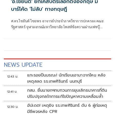
'อ.ไชยันต์' ยกเคสบัตรเลือกตั้งอังกฤษ มี
บาร์โค้ด 'ไม่ลับ' ทางทฤษฎี
ศ.ดร.ไชยันต์ ไชยพร อาจารย์ประจำภาควิชาการปกครอง คณะ
รัฐศาสตร์ จุฬาลงกรณ์มหาวิทยาลัย โพสต์ข้อความผ่านเฟซบุ๊ก
เรื่อง "บัตรเลือกตั้งอังกฤษก็มี barcode ไม่ลับทางทฤษฎี (วิษณุ
เครืองาม) แต่สืบถึงตัวสุดยาก" โดยระบุว่า
NEWS UPDATE
แกะรอยปืนมรณะ! นักเรียนเอามาจากไหน หลัง
12:43 น.
เหตุสลด รร.เทพศิรินทร์ นนทบุรี
กสม. ยื่นนายกฯทบทวนการยุบเลิกธนาคารที่ดิน
12:41 น.
ปรับปรุงกลไกการแก้ไขปัญหาความเหลื่อมล้ำ
อัปเดต! เหตุยิง รร.เทพศิรินทร์ ดับ 6 ผู้ก่อเหตุ
12:30 น.
มีชีพจรหลัง CPR