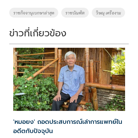
b
er
y
e
o
Li
Tags
ราชกิจจานุเบกษาล่าสุด
ราชบัณฑิต
วิษณุ เครืองาม
o
n
k
k
ข่าวที่เกี่ยวข้อง
'หมอยง' ถอดประสบการณ์เล่าการแพทย์ใน
อดีตกับปัจจุบัน