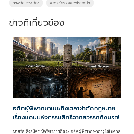
วางมือการเมือง
เลขาธิการคณะก้าวหน้า
k
k
ข่าวที่เกี่ยวข้อง
อดีตผู้พิพากษาแนะถึงเวลาผ่าตัดกฎหมาย
เรื่องแดนแห่งกรรมสิทธิ์จากสวรรค์ถึงนรก!
นายวัส ติงสมิตร นักวิชาการอิสระ อดีตผู้พิพากษาอาวุโสในศาล