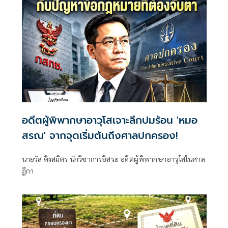
อดีตผู้พิพากษาอาวุโสเจาะลึกปมร้อน 'หมอ
สรณ' จากจุดเริ่มต้นถึงศาลปกครอง!
นายวัส ติงสมิตร นักวิชาการอิสระ อดีตผู้พิพากษาอาวุโสในศาล
ฎีกา