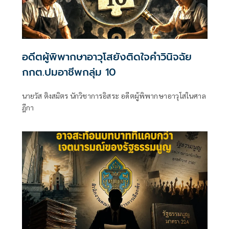
อดีตผู้พิพากษาอาวุโสยังติดใจคำวินิจฉัย
กกต.ปมอาชีพกลุ่ม 10
นายวัส ติงสมิตร นักวิชาการอิสระ อดีตผู้พิพากษาอาวุโสในศาล
ฎีกา