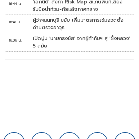
'เอกนิติ' สั่งทำ Risk Map สแกนพื้นที่เสี่ยง
16:44 น.
รับมือน้ำท่วม-ภัยแล้งภาคกลาง
ผู้ว่าฯนนทบุรี ขยับ เพิ่มมาตรการเข้มงวดตั้ง
16:41 น.
ด่านตรวจอาวุธ
เปิดปูม 'นายกธงชัย' จากผู้กำกับฯ สู่ 'ผึ้งหลวง'
16:36 น.
5 สมัย