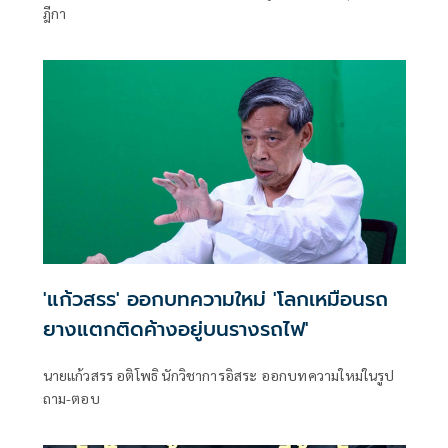
ฎีกา
'แก้วสรร' ออกบทความใหม่ 'โลกเหมือนรถ
ยางแตกติดค้างอยู่บนรางรถไฟ'
นายแก้วสรร อติโพธิ นักวิชาการอิสระ ออกบทความใหม่ในรูป
ถาม-ตอบ