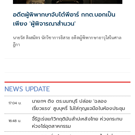
อดีตผู้พิพากษาจับไต๋พีอาร์ กกต.บอกเป็น
เพียง 'ผู้พิจารณาสำนวน'
นายวัส ติงสมิตร นักวิชาการอิสระ อดีตผู้พิพากษาอาวุใสในศาล
ฎีกา
NEWS UPDATE
นายกฯ ติง ตร.นนทบุรี ปล่อย 'ฉลอง
17:04 น.
เรี่ยวแรง' สูบบุหรี่ ไม่ใส่กุญแจมือในห้องประชุม
จี้รัฐเร่งแก้วิกฤติมันสำปะหลังไทย ห่วงกระทบ
16:48 น.
ห่วงโซ่อุตสาหกรรม