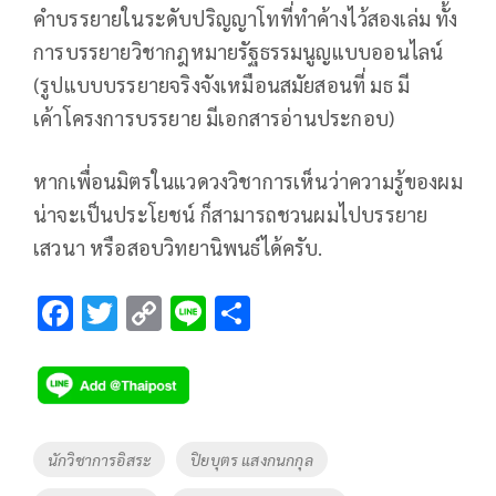
คำบรรยายในระดับปริญญาโทที่ทำค้างไว้สองเล่ม ทั้ง
การบรรยายวิชากฎหมายรัฐธรรมนูญแบบออนไลน์
(รูปแบบบรรยายจริงจังเหมือนสมัยสอนที่ มธ มี
เค้าโครงการบรรยาย มีเอกสารอ่านประกอบ)
หากเพื่อนมิตรในแวดวงวิชาการเห็นว่าความรู้ของผม
น่าจะเป็นประโยชน์ ก็สามารถชวนผมไปบรรยาย
เสวนา หรือสอบวิทยานิพนธ์ได้ครับ.
F
T
C
Li
S
ac
wi
o
n
h
e
tt
p
e
ar
b
er
y
e
o
Li
Tags
นักวิชาการอิสระ
ปิยบุตร แสงกนกกุล
o
n