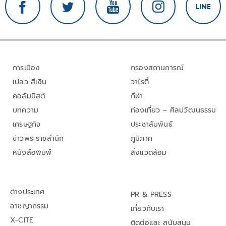
การเมือง
กรองสถานการณ์
เปลว สีเงิน
วาไรตี้
คอลัมนิสต์
กีฬา
บทความ
ท่องเที่ยว – ศิลปวัฒนธรรม
เศรษฐกิจ
ประชาสัมพันธ์
ข่าวพระราชสำนัก
ภูมิภาค
หนังสือพิมพ์
สิ่งแวดล้อม
ต่างประเทศ
PR & PRESS
อาชญากรรม
เกี่ยวกับเรา
X-CITE
ติดต่อและ สนับสนุน