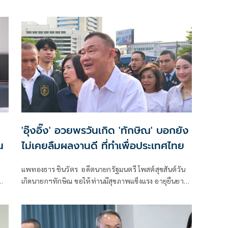
“สงครามข่าวลือ” และความพยายามสร้างภาพความ
แตกแยกภายในเครือข่ายอำนาจของพรรคภูมิใจไทย
'อุ๊งอิ๊ง' อวยพรวันเกิด 'ทักษิณ' บอกยัง
น
ไม่เคยลืมผลงานดี ที่ทำเพื่อประเทศไทย
แพทองธาร ชินวัตร อดีตนายกรัฐมนตรี โพสต์สุขสันต์วัน
เกิดนายกฯทักษิณ ขอให้ท่านมีสุขภาพแข็งแรง อายุยืนยาว
มีความสุขในทุกๆวัน