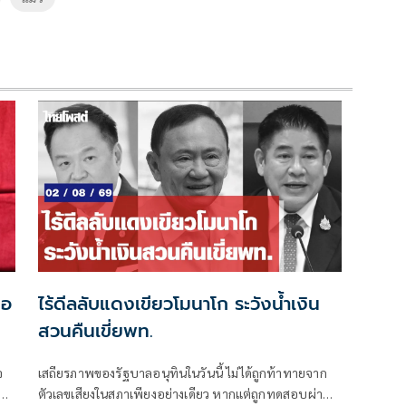
มอ
ไร้ดีลลับแดงเขียวโมนาโก ระวังน้ำเงิน
สวนคืนเขี่ยพท.
จ
เสถียรภาพของรัฐบาลอนุทินในวันนี้ ไม่ได้ถูกท้าทายจาก
ตัวเลขเสียงในสภาเพียงอย่างเดียว หากแต่ถูกทดสอบผ่าน