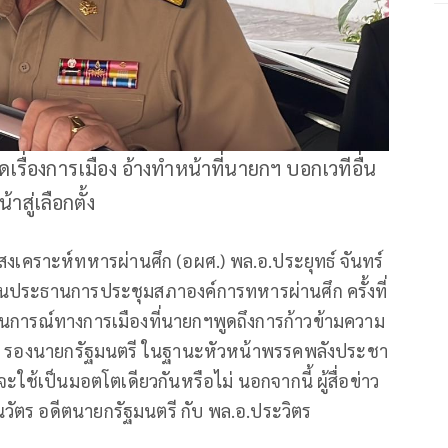
ูดเรื่องการเมือง อ้างทำหน้าที่นายกฯ บอกเวทีอื่น
สู่เลือกตั้ง
ารสงเคราะห์ทหารผ่านศึก (อผศ.) พล.อ.ประยุทธ์ จันทร์
นประธานการประชุมสภาองค์การทหารผ่านศึก ครั้งที่
นการณ์ทางการเมืองที่นายกฯพูดถึงการก้าวข้ามความ
วรรณ รองนายกรัฐมนตรี ในฐานะหัวหน้าพรรคพลังประชา
ใช้เป็นมอตโตเดียวกันหรือไม่ นอกจากนี้ ผู้สื่อข่าว
นวัตร อดีตนายกรัฐมนตรี กับ พล.อ.ประวิตร