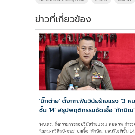
k
k
ข่าวที่เกี่ยวข้อง
'บิ๊กต่าย' ตั้งกก.ฟันวินัยร้ายแรง '3 ห
ชั้น 14' สรุปพฤติกรรมชัดเอื้อ 'ทักษิณ'
'ผบ.ตร.' ตั้งกรรมการสอบวินัยร้ายแรง 3 หมอ รพ.ตำรว
'โสภณ-ทวีศิลป์-ชนะ' ปมเอื้อ 'ทักษิณ' นอนวีไอพีชั้น 14