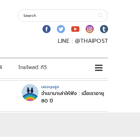
LINE : @THAIPOST
พ์
ไทยโพสต์ ทีวี
มองมุมสูง
จำเขามาเล่าให้ฟัง : เมื่อเราอายุ
80 ปี