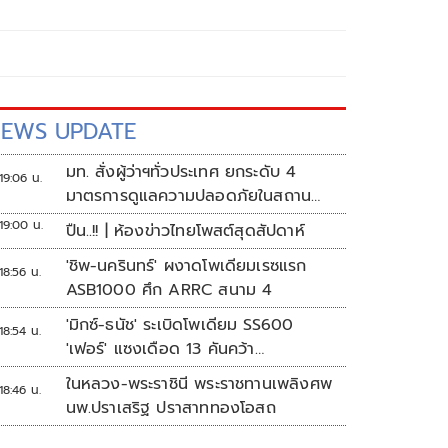
EWS UPDATE
มท. สั่งผู้ว่าฯทั่วประเทศ ยกระดับ 4
19:06 น.
มาตรการดูแลความปลอดภัยในสถาน
ศึกษา
19:00 น.
ปืน..!! | ห้องข่าวไทยโพสต์สุดสัปดาห์
'ชิพ-นครินทร์' ผงาดโพเดียมเรซแรก
18:56 น.
ASB1000 ศึก ARRC สนาม 4
'มิกซ์-ธนัช' ระเบิดโพเดียม SS600
18:54 น.
'เฟอร์' แซงเดือด 13 คันคว้า
แต้ม ศึก ARRC สนาม 4
ในหลวง-พระราชินี พระราชทานเพลิงศพ
18:46 น.
นพ.ปราเสริฐ ปราสาททองโอสถ