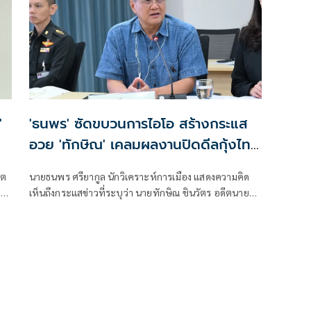
'
'ธนพร' ซัดขบวนการไอโอ สร้างกระแส
อวย 'ทักษิณ' เคลมผลงานปิดดีลกุ้งไทย
กับมาเลเซีย
ิต
นายธนพร ศรียากูล นักวิเคราะห์การเมือง แสดงความคิด
ยก
เห็นถึงกระแสข่าวที่ระบุว่า นายทักษิณ ชินวัตร อดีตนายก
รัฐมนตรี เป็นผู้มีบทบาทสำคัญในการแก้ไขปัญหาการส่ง
ธ์
ออกกุ้งไทยไปยังประเทศมาเลเซีย โดยระบุว่า ข่าวดังกล่าว
เป็นเพียงการสร้างกระแสจากผู้สนับสนุนทางการเมือง
เท่านั้น