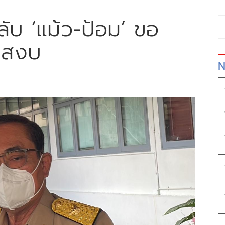
ลับ ‘แม้ว-ป้อม’ ขอ
องสงบ
N