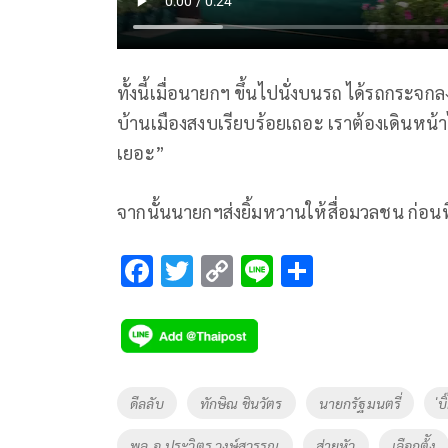
ทั้งนี้เมื่อนายกฯ ขึ้นไปนั่งบนรถ ได้รถกระจ
บ้านเมืองสงบเรียบร้อยเถอะ เราต้องเดินหน้าไ
เยอะ”
จากนั้นนายกฯส่งยิ้มหวานให้สื่อมวลชน ก่อ
F
T
C
Li
S
ac
wi
o
n
h
e
tt
p
e
ar
b
er
y
e
o
Li
Tags
ดีลลับ
ทักษิณ ชินวัตร
นายกรัฐมนตรี่
่บิ
o
n
พล.อ.ประวิตร วงษ์สุวรรณ
ส่ายหัว
เลือกต้ัง