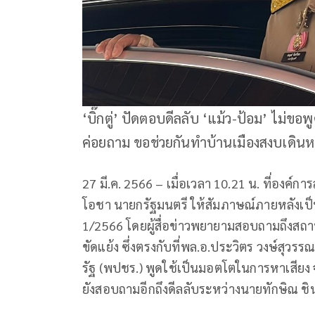
‘บิ๊กตู่’ ปัดตอบดีลลับ ‘แม้ว-ป้อม’ ไม่ขอพ
ค่อยถาม ขอช่วยกันทำบ้านเมืองสงบเดินหน้า
27 มี.ค. 2566 – เมื่อเวลา 10.21 น. ที่องค์ก
โอชา นายกรัฐมนตรี ให้สัมภาษณ์ภายหลังเป็
1/2566 โดยผู้สื่อข่าวพยายามสอบถามถึงสถา
ขัดแย้ง ซึ่งตรงกับที่พล.อ.ประวิตร วงษ์สุ
รัฐ (พปชร.) พูดใช้เป็นมอตโตในการหาเสียง จะ
ยังสอบถามอีกถึงดีลลับระหว่างนายทักษิณ ชิ