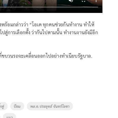
กลงพร้อมกล่าวว่า “โอเค ทุกคนช่วยกันทำงาน ทำให้
ปสู่การเลือกตั้ง ว่ากันไปตามนั้น ทำงานงานยังมีอีก
นที่ขบวนรถจะเคลื่อนออกไปอย่างทำเนียบรัฐบาล.
๊กตู่
ป้อม
พล.อ.ประยุทธ์ จันทร์โอชา
แมว