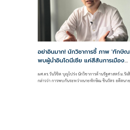
อย่าอินมาก! นักวิชาการชี้ ภาพ 'ทักษิณ
พบผู้นำอินโดนีเซีย แค่สีสันการเมือง
เผย 'ปราโบโว' เพื่อนเก่าทักษิณ พบกัน
ผศ.ดร.วันวิชิต บุญโปร่ง นักวิชาการด้านรัฐศาสตร์ ม.รังส
ไม่ใช่แปลก ย้ำ นานาชาติเข้าใจ นายกฯ-
กล่าวว่า การพบกันระหว่างนายทักษิณ ชินวัตร อดีตนา
รัฐบาล ผู้มีอำนาจตัวจริง
รัฐมนตรี กับนายปราโบโว ซูเบียนโต ประธานาธิบดี
อินโดนีเซีย ไม่ใช่เรื่องผิดปกติ เพราะทั้งสองมีความสัมพัน
ส่วนตัวที่สั่งสมมาเป็นเวลานาน ภาพที่ออกมา เป็นสีสัน
การเมืองเท่านั้น