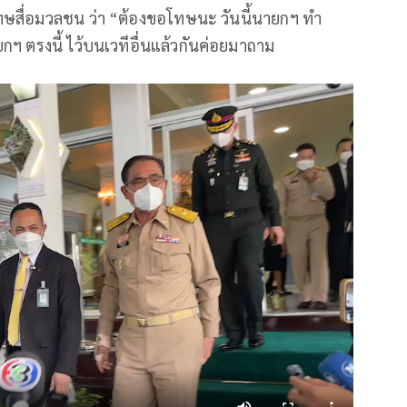
ษสื่อมวลชน ว่า “ต้องขอโทษนะ วันนี้นายกฯ ทำ
กฯ ตรงนี้ ไว้บนเวทีอื่นแล้วกันค่อยมาถาม