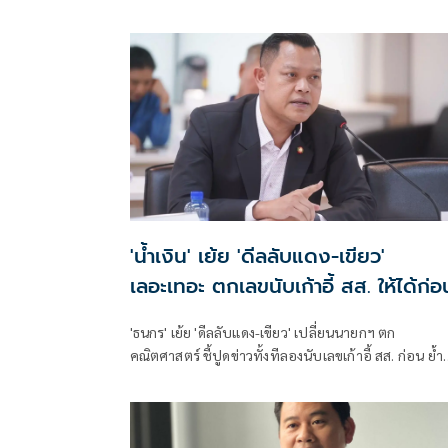
มอบหมาย 'พล.ต.อ.อิทธิพล' นั่งประธาน เร่งสรุปโดยเร็ว
'น้ำเงิน' เย้ย 'ดีลลับแดง-เขียว'
เลอะเทอะ ตกเลขนับเก้าอี้ สส. ให้ได้ก่อ
'ธนกร' เย้ย 'ดีลลับแดง-เขียว' เปลี่ยนนายกฯ ตก
คณิตศาสตร์ ชี้ปูดข่าวทั้งทีลองนับเลขเก้าอี้ สส. ก่อน ย้ำ
พรรคร่วมรัฐบาลยังแน่นปึ้ก