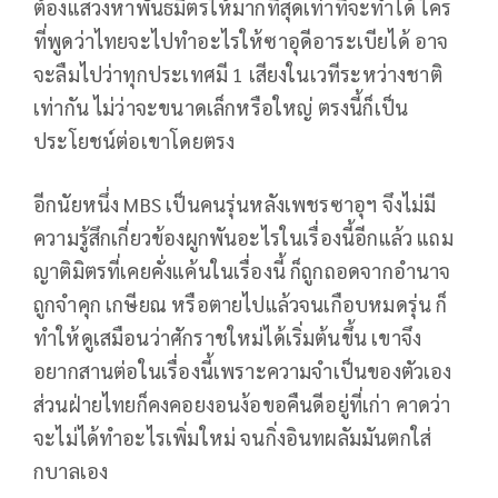
ต้องแสวงหาพันธมิตรให้มากที่สุดเท่าที่จะทำได้ ใคร
ที่พูดว่าไทยจะไปทำอะไรให้ซาอุดีอาระเบียได้ อาจ
จะลืมไปว่าทุกประเทศมี 1 เสียงในเวทีระหว่างชาติ
เท่ากัน ไม่ว่าจะขนาดเล็กหรือใหญ่ ตรงนี้ก็เป็น
ประโยชน์ต่อเขาโดยตรง
อีกนัยหนึ่ง MBS เป็นคนรุ่นหลังเพชรซาอุฯ จึงไม่มี
ความรู้สึกเกี่ยวข้องผูกพันอะไรในเรื่องนี้อีกแล้ว แถม
ญาติมิตรที่เคยคั่งแค้นในเรื่องนี้ ก็ถูกถอดจากอำนาจ
ถูกจำคุก เกษียณ หรือตายไปแล้วจนเกือบหมดรุ่น ก็
ทำให้ดูเสมือนว่าศักราชใหม่ได้เริ่มต้นขึ้น เขาจึง
อยากสานต่อในเรื่องนี้เพราะความจำเป็นของตัวเอง
ส่วนฝ่ายไทยก็คงคอยงอนง้อขอคืนดีอยู่ที่เก่า คาดว่า
จะไม่ได้ทำอะไรเพิ่มใหม่ จนกิ่งอินทผลัมมันตกใส่
กบาลเอง