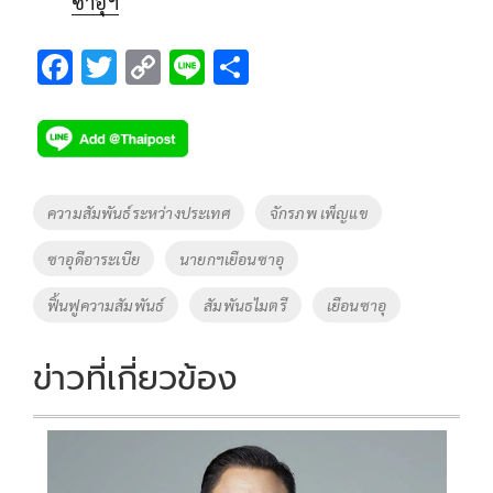
ซาอุฯ
F
T
C
Li
S
ac
wi
o
n
h
e
tt
p
e
ar
b
er
y
e
o
Li
Tags
ความสัมพันธ์ระหว่างประเทศ
จักรภพ เพ็ญแข
o
n
ซาอุดีอาระเบีย
นายกฯเยือนซาอุ
k
k
ฟิ้นฟูความสัมพันธ์
สัมพันธไมตรี
เยือนซาอุ
ข่าวที่เกี่ยวข้อง