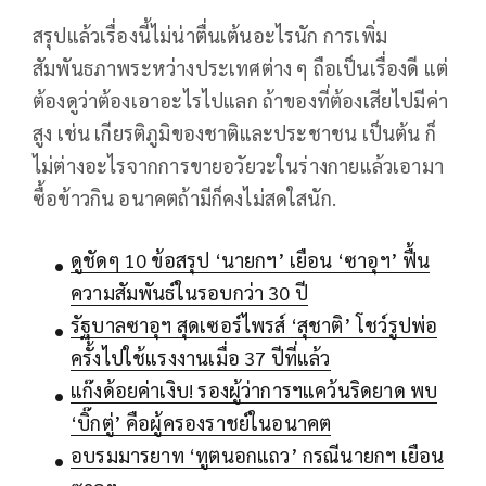
สรุปแล้วเรื่องนี้ไม่น่าตื่นเต้นอะไรนัก การเพิ่ม
สัมพันธภาพระหว่างประเทศต่าง ๆ ถือเป็นเรื่องดี แต่
ต้องดูว่าต้องเอาอะไรไปแลก ถ้าของที่ต้องเสียไปมีค่า
สูง เช่น เกียรติภูมิของชาติและประชาชน เป็นต้น ก็
ไม่ต่างอะไรจากการขายอวัยวะในร่างกายแล้วเอามา
ซื้อข้าวกิน อนาคตถ้ามีก็คงไม่สดใสนัก.
ดูชัดๆ 10 ข้อสรุป ‘นายกฯ’ เยือน ‘ซาอุฯ’ ฟื้น
ความสัมพันธ์ในรอบกว่า 30 ปี
รัฐบาลซาอุฯ สุดเซอร์ไพรส์ ‘สุชาติ’ โชว์รูปพ่อ
ครั้งไปใช้แรงงานเมื่อ 37 ปีที่แล้ว
แก๊งด้อยค่าเงิบ! รองผู้ว่าการฯแคว้นริดยาด พบ
‘บิ๊กตู่’ คือผู้ครองราชย์ในอนาคต
อบรมมารยาท ‘ทูตนอกแถว’ กรณีนายกฯ เยือน