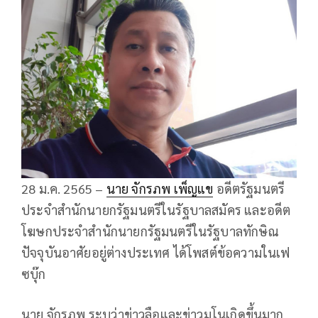
28 ม.ค. 2565 –
นาย จักรภพ เพ็ญแข
อดีตรัฐมนตรี
ประจำสำนักนายกรัฐมนตรีในรัฐบาลสมัคร และอดีต
โฆษกประจำสำนักนายกรัฐมนตรีในรัฐบาลทักษิณ
ปัจจุบันอาศัยอยู่ต่างประเทศ ได้โพสต์ข้อความในเฟ
ซบุ๊ก
นาย จักรภพ ระบุว่าข่าวลือและข่าวมโนเกิดขึ้นมาก