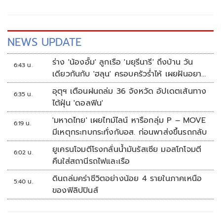
NEWS UPDATE
ร่าง 'น้องอั้ม' ลูกเรือ 'มยุรีนารี' ถึงบ้าน วัน
6:43 น.
เดียวกันกับ 'ฮลุน' ครอบครัวร่ำไห้ เผยฝันอยาก
เป็นทหารเรือ
อุตุฯ เตือนฝนถล่ม 36 จังหวัด อัปเดตเส้นทาง
6:35 น.
ไต้ฝุ่น 'ดอลฟิน'
'มหาดไทย' เผยไทม์ไลน์ หารือกลุ่ม P – MOVE
6:19 น.
มีเหตุกระทบกระทั่งกับอส. ก่อนพาส่งขึ้นรถกลับ
ยูเครนโจมตีโรงกลั่นน้ำมันรัสเซีย มอสโกโจมตี
6:02 น.
คืนใส่สถานีรถไฟและเรือ
ดินถล่มคร่าชีวิตอย่างน้อย 4 รายในภาคเหนือ
5:40 น.
ของฟิลิปปินส์