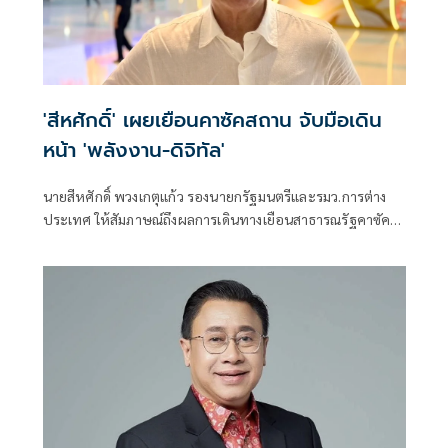
'สีหศักดิ์' เผยเยือนคาซัคสถาน จับมือเดิน
หน้า 'พลังงาน-ดิจิทัล'
นายสีหศักดิ์ พวงเกตุแก้ว รองนายกรัฐมนตรีและรมว.การต่าง
ประเทศ ให้สัมภาษณ์ถึงผลการเดินทางเยือนสาธารณรัฐคาซัค
สถานอย่างเป็นทางการ ว่า การเยือนครั้งนี้มีเป้าหมายเพื่อยก
ระดับความสัมพันธ์ระหว่างไทยกับคาซัคสถาน ด้านการเมือง