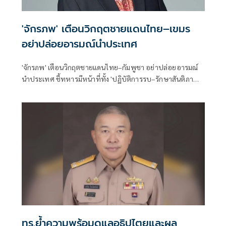
'จักรภพ' เตือนวิกฤตชายแดนไทย–เขมร
อย่าปล่อยอารมณ์นำประเทศ
'จักรภพ' เตือนวิกฤตชายแดนไทย–กัมพูชา อย่าปล่อยอารมณ์
นำประเทศ ชี้ทหารมีหน้าที่ทั้ง 'ปฏิบัติการรบ–รักษาสันติภาพ'
แนะรัฐเร่งกำหนดเป้าหมายให้ชัด ก่อนกำลังพลคลางแคลงใจรบ
เพื่ออะไรแน่
ทร.ย้ำความพร้อมดูแลอธิปไตยและผล