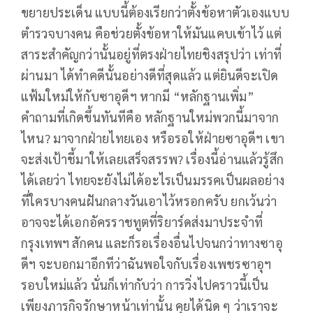
ขยายประเด็น แบบนี้ต้องเรียกว่าตั้งข้อหาตัวเองแบบ
ตำรวจบางคน คือช่วยตั้งข้อหาให้มันแคบเข้าไว้ แต่
สาระสำคัญกว่านั้นอยู่ที่ตรงฝ่ายไทยชิงสรุปว่า เท่าที่
ผ่านมา ได้ทำคดีนั้นอย่างดีที่สุดแล้ว แต่ยินดีจะเปิด
แฟ้มใหม่ให้กับซาอุดีฯ หากมี “หลักฐานเพิ่ม”
คำถามที่เกิดขึ้นทันทีคือ หลักฐานใหม่พวกนี้มาจาก
ไหน? มาจากฝ่ายไทยเอง หรือรอให้ฝ่ายซาอุดีฯ เขา
จะส่งเป้าชี้มาให้เลยเสร็จสรรพ? เรื่องนี้อ่านแล้วรู้สึก
ได้เลยว่า ไทยจะยังไม่ได้อะไรเป็นมรรคเป็นผลอย่าง
ที่ใครบางคนฝันกลางวันเอาไว้หรอกครับ ยกเว้นว่า
อาจจะได้เอกอัครราชทูตที่ริยาร์ดส่งมาประจำที่
กรุงเทพฯ สักคน และก็รอเรื่องอื่นไปจนกว่าทางซาอุ
ดีฯ จะบอกมาอีกทีว่าฉันพอใจกับเรื่องเพชรซาอุฯ
รอบใหม่แล้ว นั่นก็เท่ากับว่า การวิ่งไปคราวนี้เป็น
เพียงภารกิจรักษาหน้าเท่านั้น คุยได้นิด ๆ ว่าเราจะ