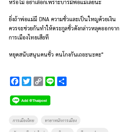
หรือไม่ อย่าเลือกเพราะบารมีพ่อแม่เลยนะ
ยิ่งถ้าพ่อแม่มี DNA ความชั่วและเป็นใหญด้วยเงิน
ควรจะช่วยกันทำให้ตระกูลชั่วดังกล่าวหลุดออกจาก
การเมืองไทยเสียที
หยุดสนับสนุนคนชั่ว คนโกงกันเถอะนะคะ"
F
T
C
Li
S
ac
wi
o
n
h
e
tt
p
e
ar
b
er
y
e
o
Li
Tags
การเมืองไทย
ทายาทนักการเมือง
o
n