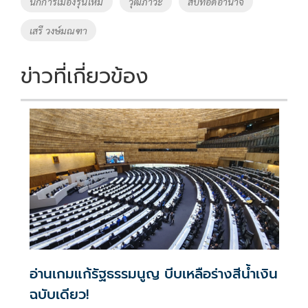
นักการเมืองรุ่นใหม่
วุฒิภาวะ
สืบทอดอำนาจ
k
k
เสรี วงษ์มณฑา
ข่าวที่เกี่ยวข้อง
อ่านเกมแก้รัฐธรรมนูญ บีบเหลือร่างสีน้ำเงิน
ฉบับเดียว!