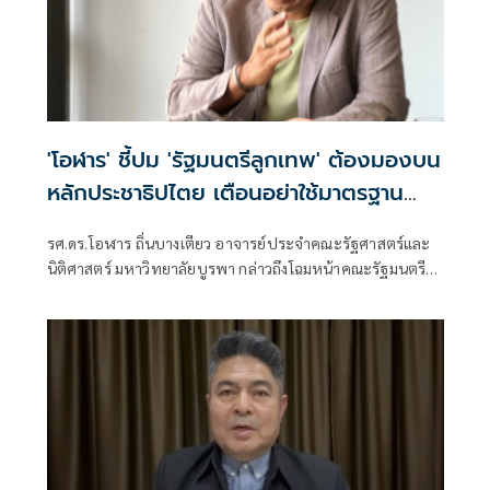
'โอฬาร' ชี้ปม 'รัฐมนตรีลูกเทพ' ต้องมองบน
หลักประชาธิปไตย เตือนอย่าใช้มาตรฐาน
สองชั้นตัดสินคนรุ่นใหม่
รศ.ดร.โอฬาร ถิ่นบางเตียว อาจารย์ประจำคณะรัฐศาสตร์และ
นิติศาสตร์ มหาวิทยาลัยบูรพา กล่าวถึงโฉมหน้าคณะรัฐมนตรี
(ครม.) ชุดใหม่