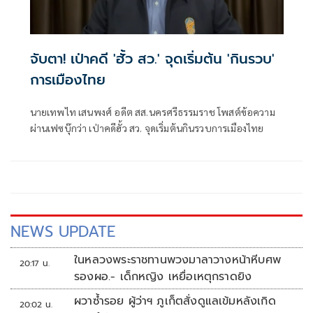
จับตา! เป่าคดี 'ฮั้ว สว.' จุดเริ่มต้น 'กินรวบ'
การเมืองไทย
นายเทพไท เสนพงศ์ อดีต สส.นครศรีธรรมราช โพสต์ข้อความ
ผ่านเฟซบุ๊กว่า เป่าคดีฮั้ว สว. จุดเริ่มต้นกินรวบการเมืองไทย
NEWS UPDATE
ในหลวงพระราชทานพวงมาลาวางหน้าหีบศพ
20:17 น.
รองผอ.- เด็กหญิง เหยื่อเหตุกราดยิง
ผวาซ้ำรอย ผู้ว่าฯ ภูเก็ตสั่งดูแลเข้มหลังเกิด
20:02 น.