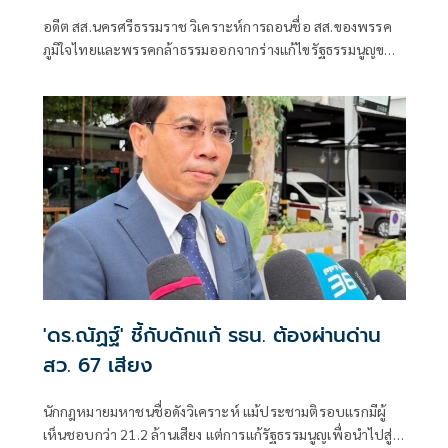
อดีต สส.นครศรีธรรมราช วิเคราะห์การถอนชื่อ สส.ของพรรค
ภูมิใจไทยและพรรคกล้าธรรมออกจากร่างแก้ไขรัฐธรรมนูญของ
พรรคเพื่อไทย
'ดร.ณัฏฐ์' ชี้กับดักแก้ รธน. ต้องผ่านด่าน
สว. 67 เสียง
นักกฎหมายมหาชนชื่อดังวิเคราะห์ แม้ประชามติรอบแรกมีผู้
เห็นชอบกว่า 21.2 ล้านเสียง แต่การแก้รัฐธรรมนูญเพื่อนำไปสู่