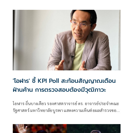
ฉบับใหม่ยังติด “กฎเหล็ก 2 ชั้น” ตามมาตรา 256 ต้องได้เสียง
สว. ไม่น้อยกว่า 67 คนทั้งวาระ 1 และวาระ 3 มองโอกาสผ่าน
ร่างแทบเป็นศูนย์หากรวบรวมเสียงวุฒิสภาไม่ได้
'โอฬาร' ชี้ KPI Poll สะท้อนสัญญาณเตือน
ฝ่านค้าน การตรวจสอบต้องมีวุฒิภาวะ
โอฬาร ถิ่นบางเตียว รองศาสตราจารย์ ดร. อาจารย์ประจำคณะ
รัฐศาสตร์ มหาวิทยาลัยบูรพา แสดงความเห็นต่อผลสำรวจของ
สถาบันพร