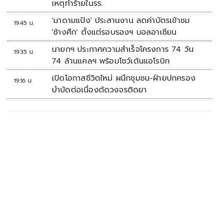
เหตุทำร้ายในรร.
'มาดามแป้ง' ประสานงาน ลดค่าบัตรเข้าชม
19:45 น.
'ช้างศึก' ตั้งแต่รอบรองฯ บอลอาเซียน
นายกฯ ประกาศความสำเร็จโครงการ 74 วัน
19:35 น.
74 ล้านแคลฯ พร้อมโชว์เต้นแอโรบิก
เปิดโอกาสชีวิตใหม่ ผนึกชุมชน-ฝ่ายปกครอง
19:16 น.
บำบัดต่อเนื่องตัดวงจรติดยา