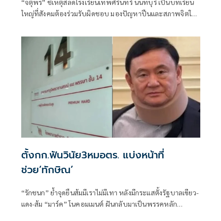
“จตุพร” ชี้เหตุสลดโรงเรียนเทพศิรินทร์ นนทบุรี เป็นบทเรียน
ใหญ่ที่สังคมต้องร่วมรับผิดชอบ มองปัญหาปืนและสภาพจิตใจ
ต้องได้รับการดูแลจริงจัง เสนอรัฐเปิดทางนำปืนเถื่อนมามอบ
พร้อมแนะ ศธ.จัดครูจิตวิทยาในโรงเรียน รับฟังปัญหา-สกัด
ความรุนแรงก่อนสายเกินไป
ตั้งกก.ฟันวินัย3หมอตร. แบ่งหน้าที่
ช่วย‘ทักษิณ’
“รักชนก” ย้ำจุดยืนส้มมีเราไม่มีเทา หลังมีกระแสตั้งรัฐบาลเขียว-
แดง-ส้ม “มาร์ค” โนคอมเมนต์ ฝันกลับมาเป็นพรรคหลัก
“ผบ.ตร.” ตั้งกรรมการสอบ