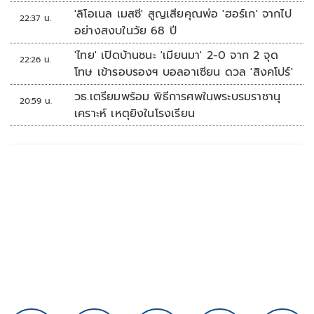
'ลิโอเนล เมสซี' สูญเสียคุณพ่อ 'ฮอร์เก' จากไป
22:37 น.
อย่างสงบในวัย 68 ปี
'ไทย' เปิดบ้านชนะ 'เมียนมา' 2-0 จาก 2 จุด
22:26 น.
โทษ เข้ารอบรองฯ บอลอาเซียน ดวล 'สิงคโปร์'
วธ.เตรียมพร้อม พิธีการศพในพระบรมราชานุ
20:59 น.
เคราะห์ เหตุยิงในโรงเรียน