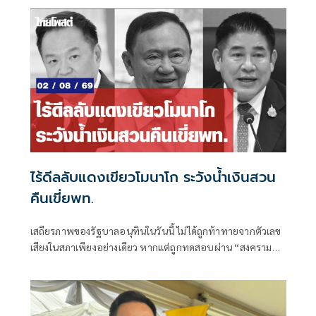
ไร้ดีลลับแดงเขียวโมนาโก ระวังน้ำเงินสวน
คืนเขี่ยพท.
เสถียรภาพของรัฐบาลอนุทินในวันนี้ ไม่ได้ถูกท้าทายจากตัวเลข
เสียงในสภาเพียงอย่างเดียว หากแต่ถูกทดสอบผ่าน “สงคราม
ข่าวลือ” และความพยายามสร้างภาพความแตกแยกภายในเครือ
ข่ายอำนาจของพรรคภูมิใจไทย