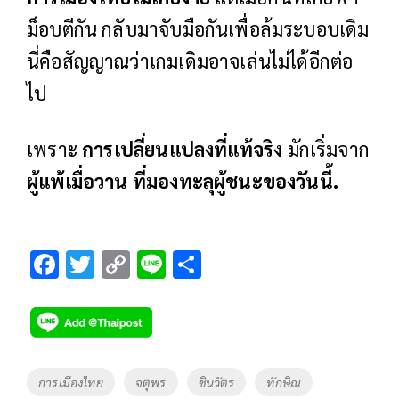
ม็อบตีกัน กลับมาจับมือกันเพื่อล้มระบอบเดิม
นี่คือสัญญาณว่าเกมเดิมอาจเล่นไม่ได้อีกต่อ
ไป
เพราะ
การเปลี่ยนแปลงที่แท้จริง
มักเริ่มจาก
ผู้แพ้เมื่อวาน ที่มองทะลุผู้ชนะของวันนี้.
F
T
C
Li
S
ac
wi
o
n
h
e
tt
p
e
ar
b
er
y
e
o
Li
Tags
การเมืองไทย
จตุพร
ชินวัตร
ทักษิณ