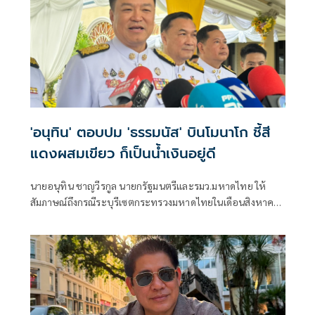
'อนุทิน' ตอบปม 'ธรรมนัส' บินโมนาโก ชี้สี
แดงผสมเขียว ก็เป็นน้ำเงินอยู่ดี
นายอนุทิน ชาญวีรกูล นายกรัฐมนตรีและรมว.มหาดไทย ให้
สัมภาษณ์ถึงกรณีระบุรีเซตกระทรวงมหาดไทยในเดือนสิงหาคม
จะเริ่มต้น ด้วยการโยกย้ายใช่หรือไม่ ว่า