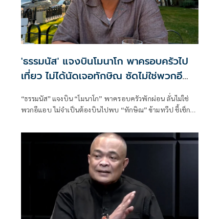
'ธรรมนัส' แจงบินโมนาโก พาครอบครัวไป
เที่ยว ไม่ได้นัดเจอทักษิณ ซัดไม่ใช่พวกอี
แอบ
“ธรรมนัส” แจงบิน “โมนาโก” พาครอบครัวพักผ่อน ลั่นไม่ใช่
พวกอีแอบ ไม่จำเป็นต้องบินไปพบ “ทักษิณ” ข้ามทวีป ชี้เช็ก
เส้นทางบินก็รู้ความจริง พร้อมติด #ไม่มีปฏิญญาMonaco