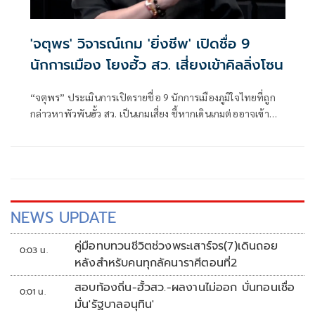
'จตุพร' วิจารณ์เกม 'ยิ่งชีพ' เปิดชื่อ 9
นักการเมือง โยงฮั้ว สว. เสี่ยงเข้าคิลลิ่งโซน
“จตุพร” ประเมินการเปิดรายชื่อ 9 นักการเมืองภูมิใจไทยที่ถูก
กล่าวหาพัวพันฮั้ว สว. เป็นเกมเสี่ยง ชี้หากเดินเกมต่ออาจเข้า
ทางฝ่ายถูกกล่าว
NEWS UPDATE
คู่มือทบทวนชีวิตช่วงพระเสาร์จร(7)เดินถอย
0:03 น.
หลังสำหรับคนทุกลัคนาราศีตอนที่2
สอบท้องถิ่น-ฮั้วสว.-ผลงานไม่ออก บั่นทอนเชื่อ
0:01 น.
มั่น'รัฐบาลอนุทิน'