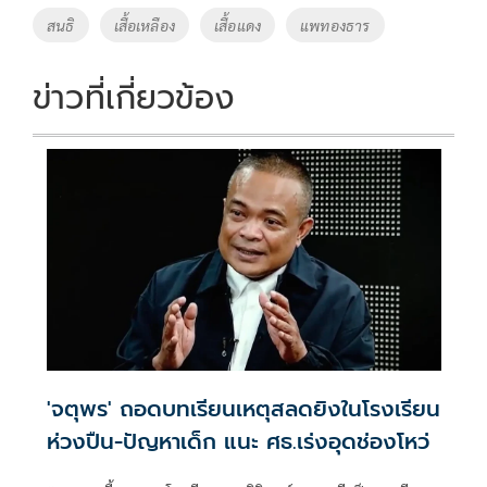
o
n
สนธิ
เสื้อเหลือง
เสื้อแดง
แพทองธาร
k
k
ข่าวที่เกี่ยวข้อง
'จตุพร' ถอดบทเรียนเหตุสลดยิงในโรงเรียน
ห่วงปืน-ปัญหาเด็ก แนะ ศธ.เร่งอุดช่องโหว่