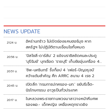
Festival (ยกสวน มิวสิค เฟสติวัล) ครั้งแรกในจังหวัดนครนายก
กับเทศกาลดนตรีที่จะถูกจัดขึ้นริมแม่น้ำนครนายก บนเนื้อที่กว่า
15 ไร่ ด้วยบรรยากาศของป่าไผ่สุดสายตา ต้นไม้ใหญ่ และ
ลำธารที่ทอดยาว พร้อมกางเต้นท์ชมจันทร์ในค่ำคืนฤดูหนาว
บรรยากาศป่าริมน้ำไปด้วยกัน
NEWS UPDATE
อิหร่านกร้าว ไม่เปิดช่องแคบฮอร์มุซ หาก
21:24 น.
สหรัฐฯ ไม่ปฏิบัติตามเงื่อนไขทั้งหมด
'บิสโซลี-ดาร์ลัน' 2 แข้งบราซิลซัดคนละประตู
20:56 น.
'บุรีรัมย์' บุกเชือด 'ราชบุรี' เก็บชัยอุ่นเครื่อง 4
นัดรวด
'ชิพ-นครินทร์' รั้งท็อป 4 'เฟอร์-ปัญจรุจน์'
20:51 น.
คว้าแต้มสำคัญ ศึก ARRC สนาม 4 เรซ 2
เปิดลึก 'กรมการปกครอง-มท.' ขยับรีเซ็ต-
20:45 น.
นิรโทษกรรม อาวุธปืนทั่วประเทศ
ในหลวงพระราชทานพวงมาลาวางหน้าหีบศพ
20:17 น.
รองผอ.- เด็กหญิง เหยื่อเหตุกราดยิง