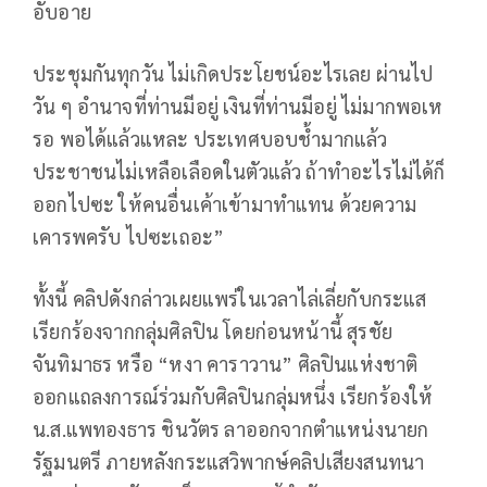
อับอาย
ประชุมกันทุกวัน ไม่เกิดประโยชน์อะไรเลย ผ่านไป
วัน ๆ อำนาจที่ท่านมีอยู่ เงินที่ท่านมีอยู่ ไม่มากพอเห
รอ พอได้แล้วแหละ ประเทศบอบช้ำมากแล้ว
ประชาชนไม่เหลือเลือดในตัวแล้ว ถ้าทำอะไรไม่ได้ก็
ออกไปซะ ให้คนอื่นเค้าเข้ามาทำแทน ด้วยความ
เคารพครับ ไปซะเถอะ”
ทั้งนี้ คลิปดังกล่าวเผยแพร่ในเวลาไล่เลี่ยกับกระแส
เรียกร้องจากกลุ่มศิลปิน โดยก่อนหน้านี้ สุรชัย
จันทิมาธร หรือ “หงา คาราวาน” ศิลปินแห่งชาติ
ออกแถลงการณ์ร่วมกับศิลปินกลุ่มหนึ่ง เรียกร้องให้
น.ส.แพทองธาร ชินวัตร ลาออกจากตำแหน่งนายก
รัฐมนตรี ภายหลังกระแสวิพากษ์คลิปเสียงสนทนา