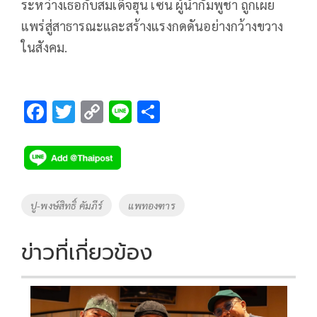
ระหว่างเธอกับสมเด็จฮุน เซน ผู้นำกัมพูชา ถูกเผย
แพร่สู่สาธารณะและสร้างแรงกดดันอย่างกว้างขวาง
ในสังคม.
F
T
C
Li
S
ac
wi
o
n
h
e
tt
p
e
ar
b
er
y
e
o
Li
Tags
ปู-พงษ์สิทธิ์ คัมภีร์
แพทองฑาร
o
n
k
k
ข่าวที่เกี่ยวข้อง