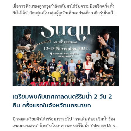
เมื่อการฟังเพลงลูกกรุงกำลังกลับมาได้รับความนิยมอีกครั้ง ทั้ง
ยังไม่ได้จำกัดอยู่แค่ในกลุ่มผู้สูงวัยเพียงอย่างเดียว เด็กรุ่นใหม่ไป
จนถึงคนวัยทำงาน ต่างก็เปิดใจและหันมาฟังเพลงแนวนี้กันมาก
ขึ้น นี่จึงเป็นเหตุผลให้ศิลปินเพื่อชีวิตระดับตำนาน ปู-พงษ์สิทธิ์
คำภีร์ ผู้ที่หลงใหลเพลงลูกกรุงสุดหัวใจ บรรจงคัดสรร 10
บทเพลงลูกกรุงทรงคุณค่ามาถ่ายทอดใหม่ในโปรเจต์ "คำภีร์ลูก
กรุง" ไม่เพียงเพื่อมอบเป็นความสุขแก่ผู้ฟัง แต่ยังขอร่วมเป็น
ส่วนหนึ่ง ในการรักษาผลงานที่ไพเราะราวบทกวีนี้ด้วย
เตรียมพบกับเทศกาลดนตรีริมน้ำ 2 วัน 2
คืน ครั้งแรกในจังหวัดนครนายก
ปักหมุดเตรียมตัวให้พร้อม เราจะไป "กางเต้นท์นอนริมน้ำ ร้อง
เพลงกลางสวน" ด้วยกัน ในเทศกาลดนตรีริมน้ำ Yoksuan Music