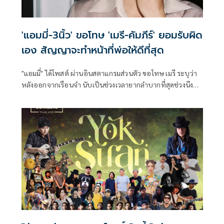
'แอมมี่-3นิ้ว' ขอโทษ 'เมรี-คัมภีร์' ยอมรับผิด
เอง สัญญาจะทำหน้าที่พ่อให้ดีที่สุด
"แอมมี่" ได้โพสต์ ผ่านอินสตาแกรมส่วนตัว ขอโทษ เมรี ระบุว่า
หลังออกจากเรือนจำ นับเป็นช่วงเวลายากลำบากที่สุดช่วงนึง
ของชีวิตการเป็นนักดนตรีของผม