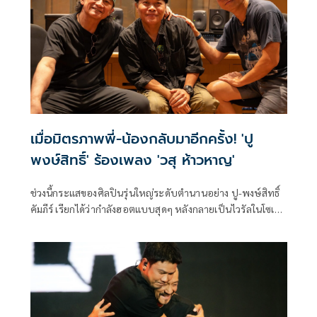
เมื่อมิตรภาพพี่-น้องกลับมาอีกครั้ง! 'ปู
พงษ์สิทธิ์' ร้องเพลง 'วสุ ห้าวหาญ'
ช่วงนี้กระแสของศิลปินรุ่นใหญ่ระดับตำนานอย่าง ปู-พงษ์สิทธิ์
คัมภีร์ เรียกได้ว่ากำลังฮอตแบบสุดๆ หลังกลายเป็นไวรัลในโซเชีย
ลจากการไปร่วมเป็นแขกรับเชิญในคอนเสิร์ตใหญ่ของ "บอย พีซ
เมคเกอร์" (BoyPeacemaker) ซึ่งพี่ปูได้หยิบเอาเพลงฮิตอย่าง
"เรื่องบนเตียง" มาร้องในสไตล์เพื่อชีวิต