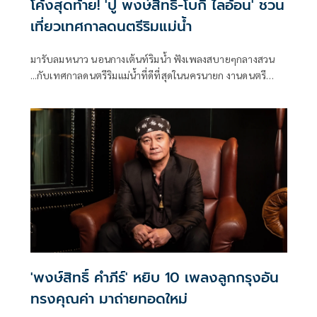
โค้งสุดท้าย! 'ปู พงษ์สิทธิ์-โบกี้ ไลอ้อน' ชวน
เที่ยวเทศกาลดนตรีริมแม่น้ำ
มารับลมหนาว นอนกางเต้นท์ริมน้ำ ฟังเพลงสบายๆกลางสวน
...กับเทศกาลดนตรีริมแม่น้ำที่ดีที่สุดในนครนายก งานดนตรี
ต้อนรับฤดูหนาว ที่จัดขึ้นท่ามกลางสวนป่าในบรรยากาศริม
แม่น้ำ ในงาน JAMESON CONNECTS Present YokSuan Music
Festival 2022 บนเนื้อที่กว่า 15 ไร่ ด้วยบรรยากาศของป่าไผ่
สุดสายตา ต้นไม้ใหญ่รายล้อมเสียงธรรมชาติ และลำธารที่ทอด
ยาวตลอดทั้งวันทั้งคืน พร้อมกางเต้นท์ชมจันทร์ในค่ำคืนฤดู
หนาวบรรยากาศป่าริมน้ำไปด้วยกัน ถือเป็นเทศกาลดนตรีที่เต็ม
อิ่มไปกับธรรมชาติ
'พงษ์สิทธิ์ คำภีร์' หยิบ 10 เพลงลูกกรุงอัน
ทรงคุณค่า มาถ่ายทอดใหม่