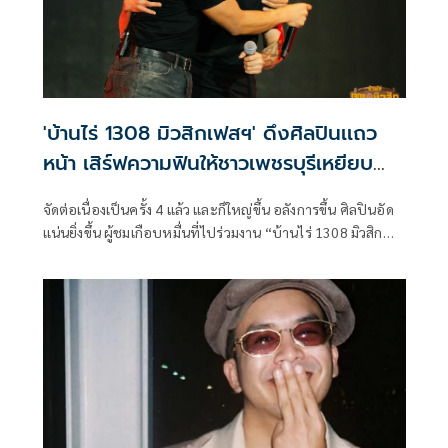
'บ้านไร่ 1308 มิวสิกเฟสฯ' ดึงศิลปินเเถว
หน้า เสิร์ฟความฟินให้ชาวเพชรบุรีเหยียบ
หมื่น
จัดต่อเนื่องเป็นครั้ง 4 แล้ว และก็ใหญ่ขึ้น อลังการขึ้น ศิลปินอัด
เเน่นยิ่งขึ้น ผู้ชมเกือบหมื่นที่ไปร่วมงาน “บ้านไร่ 1308 มิวสิก
เฟสติวัล ครั้งที่ 4” เมื่อวันเสาร์ที่ 27 ธันวาคม 2568 ณ ไร่ชัย
ราชพฤกษ์ เเก่งกระจาน จ.เพชรบุรี