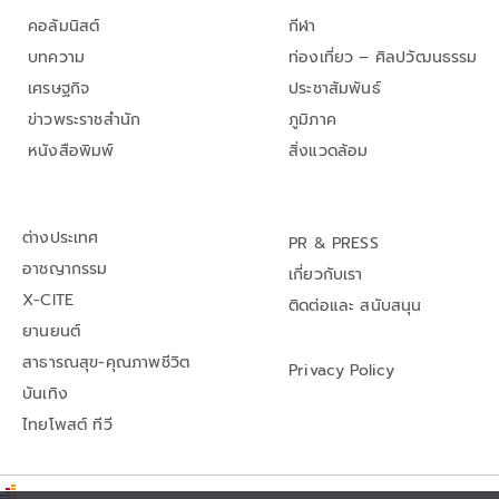
คอลัมนิสต์
กีฬา
บทความ
ท่องเที่ยว – ศิลปวัฒนธรรม
เศรษฐกิจ
ประชาสัมพันธ์
ข่าวพระราชสำนัก
ภูมิภาค
หนังสือพิมพ์
สิ่งแวดล้อม
ต่างประเทศ
PR & PRESS
อาชญากรรม
เกี่ยวกับเรา
X-CITE
ติดต่อและ สนับสนุน
ยานยนต์
สาธารณสุข-คุณภาพชีวิต
Privacy Policy
บันเทิง
ไทยโพสต์ ทีวี