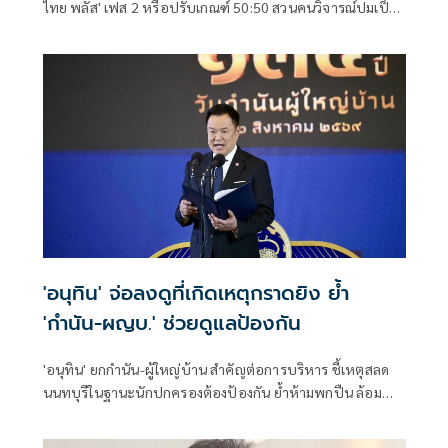
ไทย พลัส' เฟส 2 หรือปรับเกณฑ์ 50:50 สวนคนวิจารณ์ปมเป็น
ภาระประชาชน ชี้การค้า-จีดีพี พุ่งไม่พูดถึง ยันสถานะคลังยัง
แข็งแรง
'อนุทิน' จ่อลงดูที่เกิดเหตุกราดยิง ย้ำ
'กำนัน-ผญบ.' ช่วยดูแลป้องกัน
'อนุทิน' ยกกำนัน-ผู้ใหญ่บ้าน สำคัญต่อการบริหาร ชี้เหตุสลด
นนทบุรีในฐานะนักปกครองต้องป้องกัน ย้ำห้ามพกปืน ล้อม
คอกแล้วแต่ยังเล็ดลอดได้ ขอร่วมมือดูแลพื้นที่เข้ม เตรียมรุดลงดู
ที่เกิดเหตุ