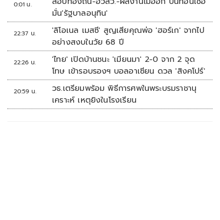
สอบท้องถิ่น-ฮั้วสว.-ผลงานไม่ออก บั่นทอนเชื่อ
0:01 น.
มั่น'รัฐบาลอนุทิน'
'ลิโอเนล เมสซี' สูญเสียคุณพ่อ 'ฮอร์เก' จากไป
22:37 น.
อย่างสงบในวัย 68 ปี
'ไทย' เปิดบ้านชนะ 'เมียนมา' 2-0 จาก 2 จุด
22:26 น.
โทษ เข้ารอบรองฯ บอลอาเซียน ดวล 'สิงคโปร์'
วธ.เตรียมพร้อม พิธีการศพในพระบรมราชานุ
20:59 น.
เคราะห์ เหตุยิงในโรงเรียน