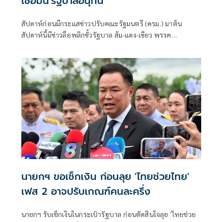
เชื่อมั่น'รัฐบาลอนุทิน'
สัปดาห์ก่อนมีกระแสข่าวปรับคณะรัฐมนตรี (ครม.) มาต้น
สัปดาห์นี้มีข่าวลือพลิกขั้วรัฐบาล ส้ม-แดง-เขียว พรรค
ประชาชน พรรคเพื่อไทย และพรรคกล้าธรรม จับมือกัน
นายกฯ ขอเช็กเงิน ก่อนลุย 'ไทยช่วยไทย'
เฟส 2 อาจปรับเกณฑ์คนละครึ่ง
นายกฯ รับเช็กเงินในกระเป๋ารัฐบาล ก่อนตัดสินใจลุย 'ไทยช่วย