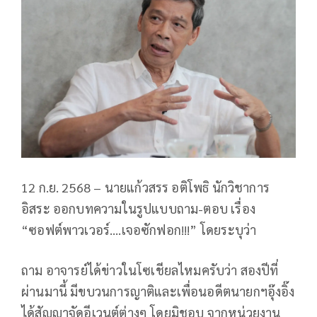
12 ก.ย. 2568 – นายแก้วสรร อติโพธิ นักวิชาการ
อิสระ ออกบทความในรูปแบบถาม-ตอบ เรื่อง
“ซอฟต์พาวเวอร์….เจอซักฟอก!!!” โดยระบุว่า
ถาม อาจารย์ได้ข่าวในโซเชียลไหมครับว่า สองปีที่
ผ่านมานี้ มีขบวนการญาติและเพื่อนอดีตนายกฯอุ๊งอิ๊ง
ได้สัญญาจัดอีเวนต์ต่างๆ โดยมิชอบ จากหน่วยงาน