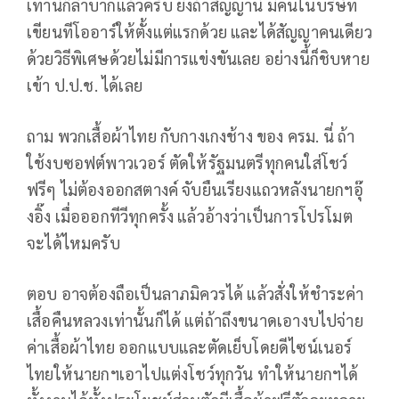
เท่านี้ก็ลำบากแล้วครับ ยิ่งถ้าสัญญานี้ มีคนในบริษัท
เขียนทีโออาร์ให้ตั้งแต่แรกด้วย และได้สัญญาคนเดียว
ด้วยวิธีพิเศษด้วยไม่มีการแข่งขันเลย อย่างนี้ก็ชิบหาย
เข้า ป.ป.ช. ได้เลย
ถาม พวกเสื้อผ้าไทย กับกางเกงช้าง ของ ครม. นี่ ถ้า
ใช้งบซอฟต์พาวเวอร์ ตัดให้รัฐมนตรีทุกคนใส่โชว์
ฟรีๆ ไม่ต้องออกสตางค์ จับยืนเรียงแถวหลังนายกฯอุ๊
งอิ๊ง เมื่อออกทีวีทุกครั้ง แล้วอ้างว่าเป็นการโปรโมต
จะได้ไหมครับ
ตอบ อาจต้องถือเป็นลาภมิควรได้ แล้วสั่งให้ชำระค่า
เสื้อคืนหลวงเท่านั้นก็ได้ แต่ถ้าถึงขนาดเอางบไปจ่าย
ค่าเสื้อผ้าไทย ออกแบบและตัดเย็บโดยดีไซน์เนอร์
ไทยให้นายกฯเอาไปแต่งโชว์ทุกวัน ทำให้นายกฯได้