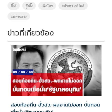
อิ๊งค์
อูีงอิ๊ง
เพื่อไทย
แก้วสรร อติโพธิ
แพทองธาร
ข่าวที่เกี่ยวข้อง
สอบท้องถิ่น-ฮั้วสว.-ผลงานไม่ออก บั่นทอน