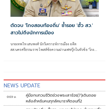
ตัดจบ 'โกงสอบท้องถิ่น' ซ้ำรอย 'ฮั้ว สว.'
สาวไม่ถึงนักการเมือง
นายเทพไท เสนพงศ์ นักวิเคราะห์การเมือง อดีต
สส.นครศรีธรรมราช โพสต์ข้อความผ่านเฟซบุ๊กในหัวข้อ "โกง
สว.-โกงสอบท้องถิ่น ตัดจบ ไม่ถึงนักการเมือง โดยระบุว่า
NEWS UPDATE
คู่มือทบทวนชีวิตช่วงพระเสาร์จร(7)เดินถอย
0:03 น.
หลังสำหรับคนทุกลัคนาราศีตอนที่2