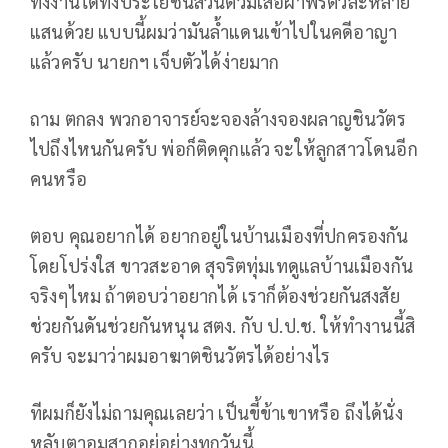
ทั้งงานได้ทั้งประโยชน์ส่วนตัวมีเสื้อผ้าฟรีตัวละหลาย
แสนด้วย แบบนี้ผมว่ามันล้ำแดนเข้าไปในคดีอาญา
แล้วครับ นายกฯ เจ็บตัวได้ง่ายมาก
ถาม ตกลง พวกอาจารย์จะจองล้างจองผลาญชินวัตร
ไปถึงไหนกันครับ พ่อก็ติดคุกแล้ว จะให้ลูกสาวโดนอีก
คนหรือ
ตอบ คุณอยากได้ อยากอยู่ในบ้านเมืองที่ปกครองกัน
โดยโปร่งใส ขาวสะอาด สุจริตทุ่มเทดูแลบ้านเมืองกัน
จริงๆไหม ถ้าตอบว่าอยากได้ เราก็ต้องช่วยกันสงสัย
ช่วยกันดันช่วยกันหนุน สตง. กับ ป.ป.ช. ให้ทำงานนี้สิ
ครับ จะมาว่าผมอาฆาตชินวัตรได้อย่างไร
ทีผมก็ยังไม่ถามคุณเลยว่า เป็นขี้ข้าเขาหรือ ถึงได้นั่ง
หลับตาอมสากอยู่อย่างทุกวันนี้