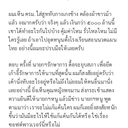
ผมเห็น ครม. ใส่สูททับกางเกงช้าง คล้องผ้าขาวม้า
แล้ว งงมากครับว่า จริงๆ แล้ว เงินกว่า ๕๐๐๐ ล้านนี้
เขาได้ทำอะไรกันไปบ้าง คุ้มค่าไหม รั่วไหลไหม ไม่มี
ใครรู้เลย ถ้าเอาไปอุดหนุนตั้งโรงเรียนสอนนวดแผน
ไทย อย่างนี้ผมจะปรบมือให้เลยครับ
ตอบ ครั้งที่ นายกฯรักษาการ ดื้อจะยุบสภา เพื่อยึด
เก้าอี้รักษาการให้นานที่สุดนั้น ผมก็สงสัยอยู่ครับว่า
เค้านั่งทับอะไรอยู่หรือไม่ถึงไม่ยอมให้คนอื่นมานั่ง
เลยอย่างนี้ ยิ่งเห็นคุณหญิงพจมาน ส่งกระเช้าแสดง
ความยินดีให้นายกฯหนู แล้วมีข่าว นายกฯหนู พูด
ตามมาว่า เราจะไม่แก้แค้นใคร ผมก็เลยยิ่งสงสัยหนัก
ขึ้นว่ามันมีอะไรให้ใช้แก้แค้นกันได้หรือ ใช่เรื่อง
ซอฟต์พาวเวอร์นี่หรือไม่