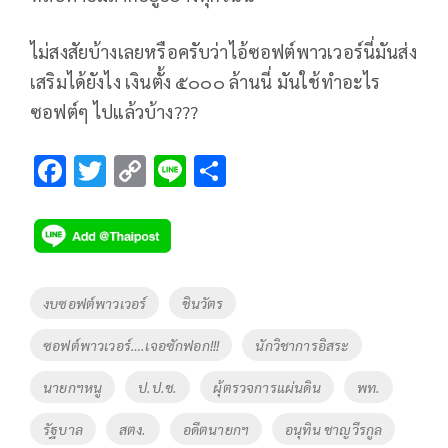
ไม่สงสัยบ้างเลยหรือครับว่าไอ้ซอฟต์พาวเวอร์นี่มันส่ง
เสริมได้ยังไง เงินตั้ง ๕๐๐๐ ล้านนี่ มันใช้ทำอะไร
ซอฟต์ๆ ไปแล้วบ้าง???
F
T
C
Li
S
ac
wi
o
n
h
e
tt
p
e
ar
b
er
y
e
o
Li
Tags
งบซอฟต์พาวเวอร์
ชินวัตร
o
n
ซอฟต์พาวเวอร์….เจอซักฟอก!!!
นักวิชาการอิสระ
k
k
นายกฯหนู
ป.ป.ช.
ผุ้ตรวจการแผ่นดิน
พท.
รัฐบาล
สตง.
อดีตนายกฯ
อนุทิน ชาญวีรกูล