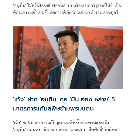
'อนุทิน' ไม่หวั่นโดนซักฟอกหลายปมร้อน บอกรัฐบาลไม่จำเป็น
ต้องแจงปมฮั้ว สว. ชี้เหตุการณ์เกิดก่อนเข้ามาทำงาน ส่วนทุจริต
สอบท้องถิ่นทำเต็มที่ เรื่องจบแล้ว ยันไม่ต้องมีองครักษ์พิทักษ์
'เท้ง' ฝาก 'อนุทิน' คุย 'มิน อ่อง หล่าย' 5
มาตรการแก้มลพิษข้ามพรมแดน
'เท้ง' ชง 5 มาตรการแก้ปัญหามลพิษน้ำข้ามพรมแดน ถึง
'อนุทิน' ก่อนพบ 'มิน อ่อง หล่าย' แนะมอบ 'สีหศักดิ์' รับผิดชอบ