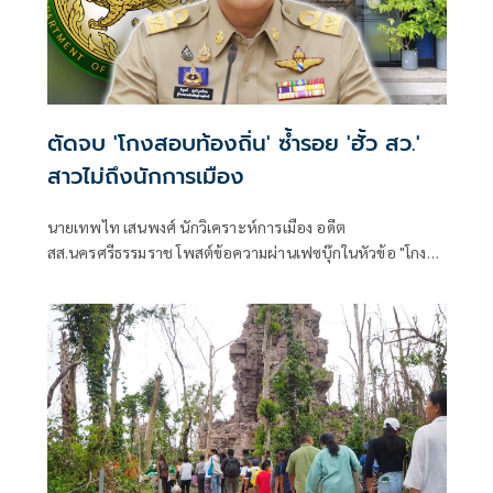
ตัดจบ 'โกงสอบท้องถิ่น' ซ้ำรอย 'ฮั้ว สว.'
สาวไม่ถึงนักการเมือง
นายเทพไท เสนพงศ์ นักวิเคราะห์การเมือง อดีต
สส.นครศรีธรรมราช โพสต์ข้อความผ่านเฟซบุ๊กในหัวข้อ "โกง
สว.-โกงสอบท้องถิ่น ตัดจบ ไม่ถึงนักการเมือง โดยระบุว่า