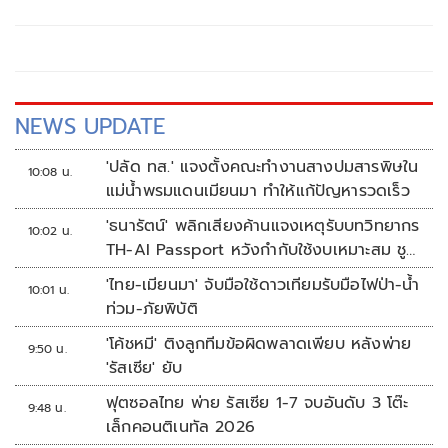
หลัก ฝ่ายค้านติดตามความคืบหน้าทุกไตรมาส
NEWS UPDATE
'ปลัด ทส.' แจงตั้งคณะทำงานสางปมสารพิษใน
10:08 น.
แม่น้ำพรมแดนเมียนมา ทำให้แก้ปัญหารวดเร็ว
'ธนารัตน์' พลิกเสียงค้านแจงเหตุรับบทวิทยากร
10:02 น.
TH-AI Passport หวังกำกับใช้งบเหมาะสม ชู
จุดเด่นคนไทยได้ใช้ AI ระดับโปร ลดเหลื่อมล้ำ
'ไทย-เมียนมา' จับมือใช้ดาวเทียมรับมือไฟป่า-น้ำ
10:01 น.
ทางเทคโนโลยี เซฟงบไปกว่า900ล้าน เชื่อหาก
ท่วม-ภัยพิบัติ
ใช้เต็มที่เอกชนขาดทุนย่อยยับ
'โค้ชหมี' ติงลูกทีมข้อผิดพลาดเพียบ หลังพ่าย
9:50 น.
'รัสเซีย' ยับ
ฟุตซอลไทย พ่าย รัสเซีย 1-7 จบอันดับ 3 โต๊ะ
9:48 น.
เล็กคอนติเนทัล 2026