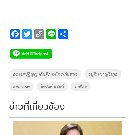
F
T
C
Li
S
ac
wi
o
n
h
e
tt
p
e
ar
b
er
y
e
o
Li
Tags
ลงนามปฏิญญาสันติภาพไทย-กัมพูชา
อนุทิน ชาญวีรกูล
o
n
ฮุนมาเนต
โดนัลด์ ทรัมป์
ไลฟ์สด
k
k
ข่าวที่เกี่ยวข้อง