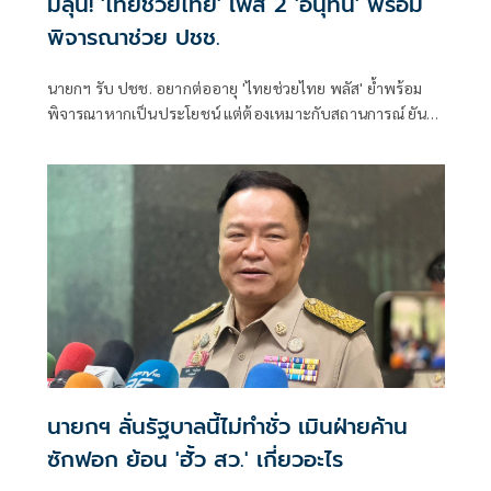
มีลุ้น! 'ไทยช่วยไทย' เฟส 2 'อนุทิน' พร้อม
พิจารณาช่วย ปชช.
นายกฯ รับ ปชช. อยากต่ออายุ 'ไทยช่วยไทย พลัส' ย้ำพร้อม
พิจารณาหากเป็นประโยชน์ แต่ต้องเหมาะกับสถานการณ์ ยัน
รัฐบาลมีเวลาอีก 3 ปี พิสูจน์ผลงาน แจงลุคขาสั้นเดินตลาด 'ก็ลม
มันเย็น'
นายกฯ ลั่นรัฐบาลนี้ไม่ทำชั่ว เมินฝ่ายค้าน
ซักฟอก ย้อน 'ฮั้ว สว.' เกี่ยวอะไร