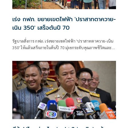
เร่ง กฟภ. ขยายเขตไฟฟ้า 'ปราสาทตาควาย-
เนิน 350' เสร็จต้นปี 70
รัฐบาลสั่งการ กฟภ. เร่งขยายเขตไฟฟ้า 'ปราสาทตาควาย-เนิน
350' ให้แล้วเสร็จภายในต้นปี 70 มุ่งยกระดับคุณภาพชีวิตและ
ขวัญกำลังพลแนวหน้า เสริมสร้างความมั่นคงชายแดน