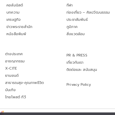
คอลัมนิสต์
กีฬา
บทความ
ท่องเที่ยว – ศิลปวัฒนธรรม
เศรษฐกิจ
ประชาสัมพันธ์
ข่าวพระราชสำนัก
ภูมิภาค
หนังสือพิมพ์
สิ่งแวดล้อม
ต่างประเทศ
PR & PRESS
อาชญากรรม
เกี่ยวกับเรา
X-CITE
ติดต่อและ สนับสนุน
ยานยนต์
สาธารณสุข-คุณภาพชีวิต
Privacy Policy
บันเทิง
ไทยโพสต์ ทีวี