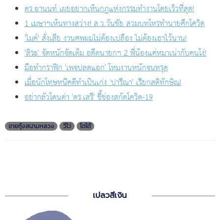
ดร.อานนท์ เผยอยากเห็นกฎแห่งกรรมทำงานโดยเร็วที่สุด!
1 เมษาฯเห็นทางสว่าง! ส.ว.วันชัย สวมบทโหรทำนายศึกโควิด
'ไมค์' สั่งเสีย งานศพผมไม่ต้องเปลือง ไม่ต้องเอาไว้นาน!
'สิระ' จัดหนักจัดเต็ม อดีตนายกฯ 2 พี่น้องแค่หมาเน่ากับคนโง่!
มือทำกราฟิก 'เพจปลดแอก' โหมงานหนักจนทรุด
เมื่อนักโทษหนีคดีทำเป็นเก่ง 'ปารีณา' เรียกสติทักษิณ!
อย่ากลัวโดนด่า 'ดร.เสรี' ชี้ช่องสกัดโควิด-19
ขายกุ้งสนามหลวง
วีโว่
โตโต้
เปลวสีเงิน