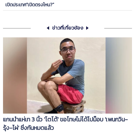
เปิดประเทศ"เปิดตรงไหน?"
ข่าวที่เกี่ยวข้อง
แกนนำแห่เท 3 นิ้ว 'โตโต้' ขอโทษไม่ได้ไปม็อบ 'เพนกวิน-
รุ้ง-ไผ่' ชิ่งกันหมดแล้ว