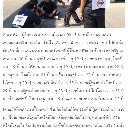
2 ม.ค.64 - ผู้สื่อข่าวรายงานว่าเมื่อเวลา 09.15 น. พนักงานสอบสวน
สน.ชนะสงคราม คุมตัวการ์ดวีโว่ (Wevo) 14 คน จาก ตชด.ภาค 1 ไปฝากขัง
ผัดแรก ที่ศาลแขวงดุสิต ถนนนครไชยศรี ผู้ต้องหาประกอบด้วย นายปิยรัฐ จง
เทพ อายุ 30 ปี, นายนูรทีร สะและวงษ์ อายุ 19 ปี, นายทนง ชำนาญจันทร์
อายุ 19 ปี, นายอัรฟาน ดอเลาะ อายุ 19 ปี, นายกีรติ ผลมะตาด อายุ 22 ปี,
นายสุชาติ จั่นแก้ว อายุ 21 ปี, นายธัช ภาณุศิริ อายุ 32 ปี, นายทองนพเก้า
ใจไทย อายุ 20 ปี, นายศุภสิริ ชัยลีย์ อายุ 33 ปี, นายณัฐพงษ์ คำจันทร์ อายุ
29 ปี, นายณัฐพงษ์ มะลิซ้อน อายุ 23 ปี, นายหัสดินทร์ ไกรโสภา อายุ 32 ปี,
นายปัณณพัทธ์ จันทนางกูล อายุ 19 ปี และ นายมงคล สมอบ้าน อายุ 32 ปี
โดยแจ้งข้อกล่าวหาทั้งหมดว่า ร่วมกันจัดให้มีกิจกรรมซึ่งมีผู้เข้าร่วมเป็นจำนวน
มากในลักษณะมั่วสุมกันหรือมีโอกาสติดต่อสัมผัสกันง่าย, ชุมนุมทำกิจกรรม
หรือมั่วสุมกัน อันเป็นความผิดตาม ข้อกำหนดออกตามความในมาตรา 9 แห่ง