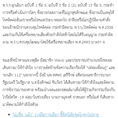
พ.ร.ก.ฉุกเฉินฯ ฉบับที่ 1 ข้อ 5, ฉบับที่ 5 ข้อ 2 (2), ฉบับที่ 15 ข้อ 3, กระทำ
การหรือดำเนินการใดๆ ซึ่งอาจก่อสภาวะที่ไม่ถูกสุขลักษณะ ซึ่งอาจเป็นเหตุให้
โรคติดต่ออันตรายหรือโรคแพร่ระบาดออกไป ฝ่าฝืนหรือไม่ปฏิบัติตามคำสั่ง
ของเจ้าพนักงานควบคุมโรคติดต่อ กระทำผิดตาม พ.ร.บ.โรคติดต่อ พ.ศ.2558
และร่วมกันใช้เครื่องขยายเสียงด้วยกำลังไฟฟ้าโดยไม่ได้รับอนุญาต กระทำผิด
ตาม พ.ร.บ.ควบคุมโฆษณาโดยใช้เครื่องขยายเสียง พ.ศ.2493 มาตรา 4
ขณะที่หน้าศาลแขวงดุสิต มีสมาชิก Wevo และประชาชนจำนวนหนึ่งทยอย
เดินทางมาให้กำลังใจ บางรายติดป้ายข้อความเรียกร้องให้ "ปล่อยเพื่อนกู" และ
"ยกเลิก 112" นอกจากนี้ ยังมี นพ.ทศพร เสรีรักษ์ อดีตรองเลขาธิการนายก
รัฐมนตรี ในรัฐบาล น.ส.ยิ่งลักษณ์ ชินวัตร ได้เดินทางมาให้กำลังใจและติดตาม
การพิจารณาของศาล พร้อมนำเจลแอลกอฮอล์มาเพื่อให้ผู้ร่วมกิจกรรมป้องกัน
ไวรัสโควิด -19 ต่อมาในช่วงเที่ยง นายภาณุพงศ์ จาดนอก หรือไมค์ ก็เดินทาง
มาติดตามให้กำลังใจด้วย.
ไม่เชื่อ 'แม้ว' วางมือการเมือง ชี้ติดนิสัยพูดโกหกไม่หาย