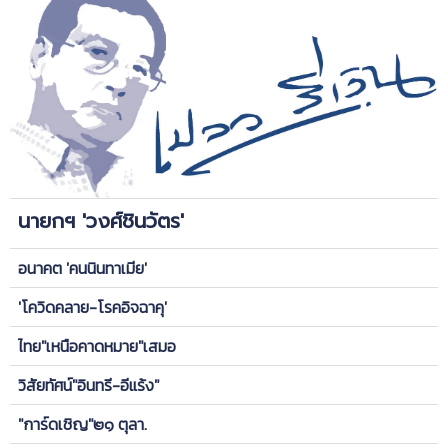
นายกฯ 'วงศ์ชินวัตร'
อนาคต 'คนนินทาเมีย'
'โควิดคลาย-โรคอิจฉาคุ'
ไทย"เหนือคาดหมาย"เสมอ
วิสัยทัศน์"อินทรี-อีแร้ง"
"การ์ดเชิญ"๒๑ ตุลา.