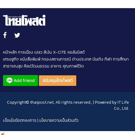
หน้าหลัก
การเมือง
เปลว สีเงิน
X-CITE
คอลัมนิสต์
เศรษฐกิจ
หนังสือพิมพ์
กรองสถานการณ์
ต่างประเทศ
บันเทิง
กีฬา
การศึกษา
สาธารณสุข
ศิลปวัฒนธรรม
อาหาร
คุณภาพชีวิต
สนับสนุนไทยโพสต์
Copyright© thaipost.net, All rights reserved., | Powered by
IT Life
Co., Ltd.
เงื่อนไขข้อตกลงการ
|
นโยบายความเป็นส่วนตัว