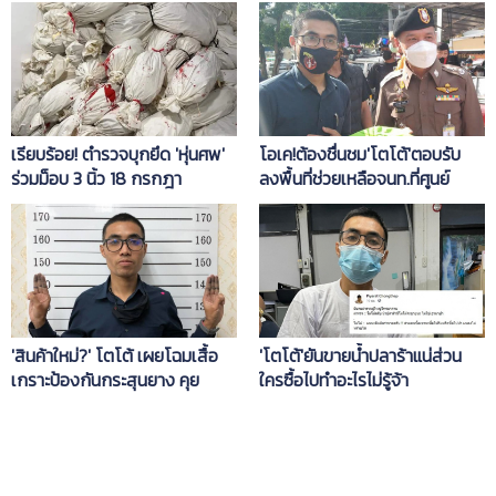
เรียบร้อย! ตำรวจบุกยึด 'หุ่นศพ'
โอเค!ต้องชื่นชม'โตโต้'ตอบรับ
ร่วมม็อบ 3 นิ้ว 18 กรกฎา
ลงพื้นที่ช่วยเหลือจนท.ที่ศูนย์
อพยพเพลิงไหม้บางพลี
'โตโต้'ยันขายน้ำปลาร้าแน่ส่วน
'สินค้าใหม่?' โตโต้ เผยโฉมเสื้อ
ใครซื้อไปทำอะไรไม่รู้จ้า
เกราะป้องกันกระสุนยาง คุย
ออกแบบเอง-ผลิตเอง