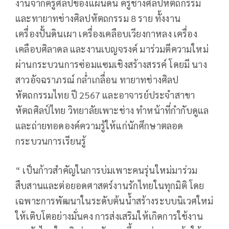
งานจากครูศิลป์ของแผ่นดิน ครูช่างศิลปหัตถกรรม
และทายาทช่างศิลปหัตถกรรม 8 ราย ทั้งงาน
เครื่องปั้นดินเผา เครื่องเคลือบเวียงกาหลง เครื่อง
เคลือบศิลาดล และงานเบญจรงค์ มาร่วมตีความใหม่
ผ่านกระบวนการซ่อมแซมเชิงสร้างสรรค์ โดยมี นาง
สาวอัจฉราภรณ์ กล่ำเกลื่อน ทายาทช่างศิลป
หัตถกรรมไทย ปี 2567 และอาจารย์ประจำสาขา
หัตถศิลป์ไทย วิทยาลัยเพาะช่าง ทำหน้าที่กำกับดูแล
และถ่ายทอดองค์ความรู้ให้แก่นักศึกษาตลอด
กระบวนการเรียนรู้
“ เป็นก้าวสำคัญในการบ่มเพาะคนรุ่นใหม่มาร่วม
สืบสานและต่อยอดศาสตร์งานรักไทยในทุกมิติ โดย
เฉพาะการพัฒนาในระดับต้นน้ำสร้างระบบนิเวศใหม่
ให้เติบโตอย่างมั่นคง การส่งเสริมให้เกิดการใช้งาน