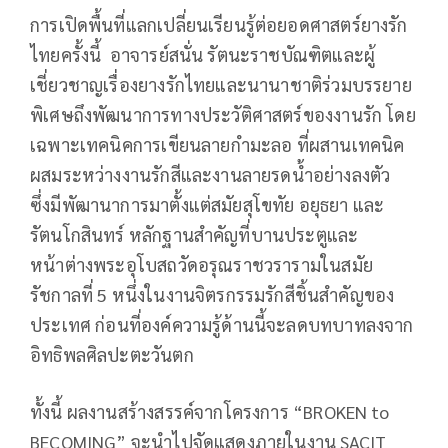
การเปิดพื้นที่แลกเปลี่ยนเรียนรู้ต่อยอดศาสตร์ยางรัก
ไทยครั้งนี้ อาจารย์สนั่น รัตนะราชบัณฑิตและผู้
เชี่ยวชาญเรื่องยางรักไทยและนานาชาติร่วมบรรยาย
พิเศษถึงพัฒนาการทางประวัติศาสตร์ของงานรัก โดย
เฉพาะเทคนิคการเขียนลายกำมะลอ ที่ผสานเทคนิค
ผสมระหว่างงานรักสีและงานลายรดน้ำอย่างลงตัว
ซึ่งมีพัฒานาการมาตั้งแต่สมัยสุโขทัย อยุธยา และ
รัตนโกสินทร์ หลักฐานสำคัญที่บานประตูและ
หน้าต่างพระอุโบสถวัดอรุณราชวรารามในสมัย
รัชกาลที่ 5 หนึ่งในงานจิตรกรรมรักสีชิ้นสำคัญของ
ประเทศ ก่อนที่องค์ความรู้ด้านนี้จะลดบทบาทลงจาก
อิทธิพลศิลปะตะวันตก
ทั้งนี้ ผลงานสร้างสรรค์จากโครงการ “BROKEN to
BECOMING” จะนำไปจัดแสดงภายในงาน SACIT