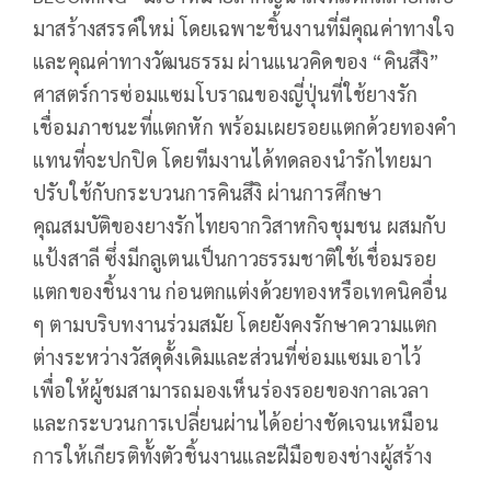
มาสร้างสรรค์ใหม่ โดยเฉพาะชิ้นงานที่มีคุณค่าทางใจ
และคุณค่าทางวัฒนธรรม ผ่านแนวคิดของ “คินสึงิ”
ศาสตร์การซ่อมแซมโบราณของญี่ปุ่นที่ใช้ยางรัก
เชื่อมภาชนะที่แตกหัก พร้อมเผยรอยแตกด้วยทองคำ
แทนที่จะปกปิด โดยทีมงานได้ทดลองนำรักไทยมา
ปรับใช้กับกระบวนการคินสึงิ ผ่านการศึกษา
คุณสมบัติของยางรักไทยจากวิสาหกิจชุมชน ผสมกับ
แป้งสาลี ซึ่งมีกลูเตนเป็นกาวธรรมชาติใช้เชื่อมรอย
แตกของชิ้นงาน ก่อนตกแต่งด้วยทองหรือเทคนิคอื่น
ๆ ตามบริบทงานร่วมสมัย โดยยังคงรักษาความแตก
ต่างระหว่างวัสดุดั้งเดิมและส่วนที่ซ่อมแซมเอาไว้
เพื่อให้ผู้ชมสามารถมองเห็นร่องรอยของกาลเวลา
และกระบวนการเปลี่ยนผ่านได้อย่างชัดเจนเหมือน
การให้เกียรติทั้งตัวชิ้นงานและฝีมือของช่างผู้สร้าง