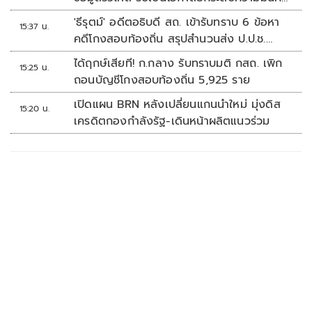
ปลอดภัยข้อมูลภาครัฐทั้งระบบ
'ธีรุตม์' อดีตอธิบดี สถ. เข้ารับทราบ 6 ข้อหา
15:37 น.
คดีโกงสอบท้องถิ่น สรุปสำนวนส่ง ป.ป.ช.
สัปดาห์หน้า
ได้ฤกษ์เสียที! ก.กลาง รับทราบมติ กสถ. เพิก
15:25 น.
ถอนบัญชีโกงสอบท้องถิ่น 5,925 ราย
เปิดแผน BRN หลังเปลี่ยนแกนนำใหม่ มุ่งดิส
15:20 น.
เครดิตกองกำลังรัฐ-เดินหน้าผลิตแนวร่วม