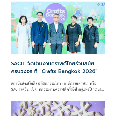
SACIT จัดเต็มงานคราฟต์ไทยร่วมสมัย
ครบวงจร ที่ “Crafts Bangkok 2026”
สถาบันส่งเสริมศิลปหัตถกรรมไทย (องค์การมหาชน) หรือ
SACIT เตรียมเปิดมหกรรมงานคราฟต์ครั้งยิ่งใหญ่แห่งปี “Crafts
Bangkok 2026” เวทีสำคัญในการยกระดับศิลปหัตถกรรมไทย
สู่สากล ครอบคลุมตั้งแต่การพัฒนาวัตถุดิบต้นทาง การ
สร้างสรรค์งานหัตถกรรมร่วมสมัย ไปจนถึงการต่อยอดสู่ตลาด
สากล