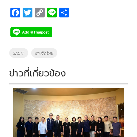
F
T
C
Li
S
ac
wi
o
n
h
e
tt
p
e
ar
b
er
y
e
o
Li
Tags
SACIT
ยางรักไทย
o
n
k
k
ข่าวที่เกี่ยวข้อง