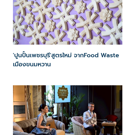
'ปูนปั้นเพชรบุรี'สูตรใหม่ จากFood Waste
เมืองขนมหวาน