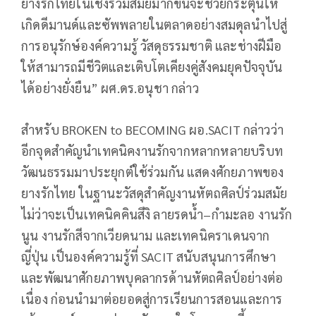
ยางรักไทยในเชิงร่วมสมัยมากขึ้นจะช่วยกระตุ้นให้
เกิดดีมานด์และซัพพลายในตลาดอย่างสมดุลนำไปสู่
การอนุรักษ์องค์ความรู้ วัสดุธรรมชาติ และช่างฝีมือ
ให้สามารถมีชีวิตและเติบโตเคียงคู่สังคมยุคปัจจุบัน
ได้อย่างยั่งยืน” ผศ.ดร.อนุชา กล่าว
สำหรับ BROKEN to BECOMING ผอ.SACIT กล่าวว่า
อีกจุดสำคัญนำเทคนิคงานรักจากหลากหลายบริบท
วัฒนธรรมมาประยุกต์ใช้ร่วมกัน แสดงศักยภาพของ
ยางรักไทย ในฐานะวัสดุสำคัญงานหัตถศิลป์ร่วมสมัย
ไม่ว่าจะเป็นเทคนิคคินสึงิ ลายรดน้ำ–กำมะลอ งานรัก
นูน งานรักสีจากเวียดนาม และเทคนิคราเดนจาก
ญี่ปุ่น เป็นองค์ความรู้ที่ SACIT สนับสนุนการศึกษา
และพัฒนาศักยภาพบุคลากรด้านหัตถศิลป์อย่างต่อ
เนื่อง ก่อนนำมาต่อยอดสู่การเรียนการสอนและการ