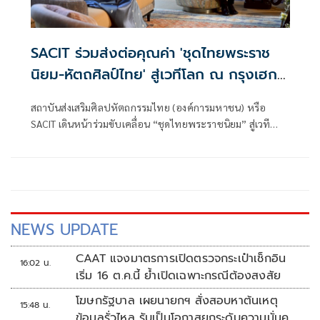
SACIT ร่วมส่งต่อคุณค่า 'ชุดไทยพระราช
นิยม-หัตถศิลป์ไทย' สู่เวทีโลก ณ กรุงเฮก
นำองค์ความรู้ ภูมิปัญญา สร้างภาพลักษณ์
สถาบันส่งเสริมศิลปหัตถกรรมไทย (องค์การมหาชน) หรือ
ประเทศไทยในสายตานานาชาติอย่างสง่างาม
SACIT เดินหน้าร่วมขับเคลื่อน “ชุดไทยพระราชนิยม” สู่เวที
นานาชาติ ในฐานะมรดกภูมิปัญญาทางวัฒนธรรมที่ทรงคุณค่า
ของชาติ ผ่านการเข้าร่วมจัดแสดงและสาธิต ภายใต้โครงการ
“ชุดไทย: มรดกภูมิปัญญาผ้าไทยและศิลปหัตถกรรมไทยสู่เวที
สากล”
NEWS UPDATE
CAAT แจงมาตรการเปิดตรวจกระเป๋าเช็กอิน
16:02 น.
เริ่ม 16 ต.ค.นี้ ย้ำเปิดเฉพาะกรณีต้องสงสัย
โฆษกรัฐบาล เผยนายกฯ สั่งสอบหาต้นเหตุ
15:48 น.
ข้อมูลรั่วไหล รับเป็นโอกาสยกระดับความมั่นคง