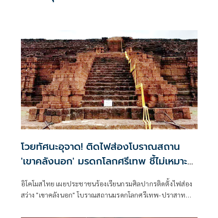
โวยทัศนะอุจาด! ติดไฟส่องโบราณสถาน
'เขาคลังนอก' มรดกโลกศรีเทพ ชี้ไม่เหมาะ
สม
อิโคโมสไทย เผยประชาชนร้องเรียนกรมศิลปากรติดตั้งไฟส่อง
สว่าง "เขาคลังนอก" โบราณสถานมรดกโลกศรีเทพ-ปราสาท
เมืองต่ำ ติดไฟส่องสว่างไม่เหมาะสม สร้างภูมิทัศน์อุจาด “บวร
เวท” ร่อนหนังสือถึงนายกฯ - รมว.วัฒนธรรม ห่วงกระทบทำ