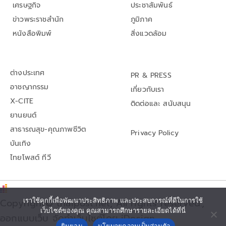
เศรษฐกิจ
ประชาสัมพันธ์
ข่าวพระราชสำนัก
ภูมิภาค
หนังสือพิมพ์
สิ่งแวดล้อม
ต่างประเทศ
PR & PRESS
อาชญากรรม
เกี่ยวกับเรา
X-CITE
ติดต่อและ สนับสนุน
ยานยนต์
สาธารณสุข-คุณภาพชีวิต
Privacy Policy
บันเทิง
ไทยโพสต์ ทีวี
Copyright© thaipost.net, All rights reserved.,
เราใช้คุกกี้เพื่อพัฒนาประสิทธิภาพ และประสบการณ์ที่ดีในการใช้
เว็บไซต์ของคุณ คุณสามารถศึกษารายละเอียดได้ที่นี่
ออกแบบเว็บ จัดทำเว็บไซต์โดย iDesign
ยินยอม
นโยบายความเป็นส่วนตัว