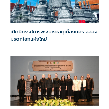
เปิดนิทรรศการพระมหาธาตุเมืองนคร ฉลอง
มรดกโลกแห่งใหม่