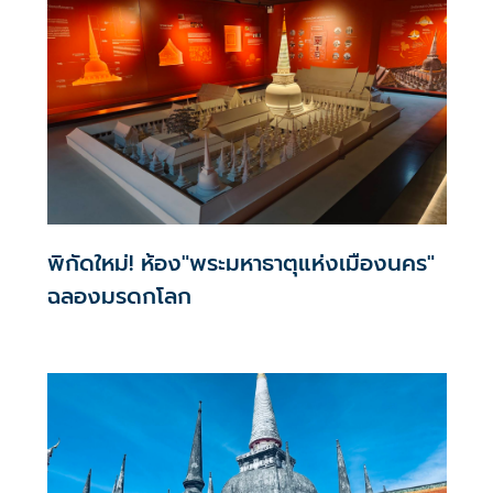
เสนอขึ้นทะเบียน “ปราสาทเมืองต่ำ” เป็นมรดกโลก
พิกัดใหม่! ห้อง"พระมหาธาตุแห่งเมืองนคร"
ฉลองมรดกโลก