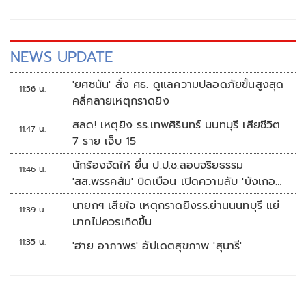
NEWS UPDATE
'ยศชนัน' สั่ง ศธ. ดูแลความปลอดภัยขั้นสูงสุด
11:56 น.
คลี่คลายเหตุกราดยิง
สลด! เหตุยิง รร.เทพศิรินทร์ นนทบุรี เสียชีวิต
11:47 น.
7 ราย เจ็บ 15
นักร้องจัดให้ ยื่น ป.ป.ช.สอบจริยธรรม
11:46 น.
'สส.พรรคส้ม' บิดเบือน เปิดความลับ 'บังเกอร์
ทหาร'
นายกฯ เสียใจ เหตุกราดยิงรร.ย่านนนทบุรี แย่
11:39 น.
มากไม่ควรเกิดขึ้น
11:35 น.
'ฮาย อาภาพร' อัปเดตสุขภาพ 'สุนารี'