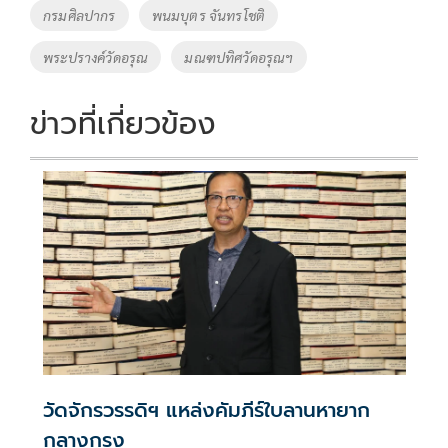
o
Li
Tags
กรมศิลปากร
พนมบุตร จันทรโชติ
o
n
พระปรางค์วัดอรุณ
มณฑปทิศวัดอรุณฯ
k
k
ข่าวที่เกี่ยวข้อง
วัดจักรวรรดิฯ แหล่งคัมภีร์ใบลานหายาก
กลางกรุง