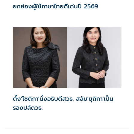
ยกย่องผู้ใช้ภาษาไทยดีเด่นปี 2569
ตั้ง'โชติกา'นั่งอธิบดีสวธ. สลับ'ยุถิกา'เป็น
รองปลัดวธ.