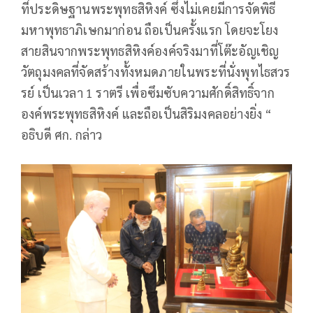
ที่ประดิษฐานพระพุทธสิหิงค์ ซึ่งไม่เคยมีการจัดพิธี
มหาพุทธาภิเษกมาก่อน ถือเป็นครั้งแรก โดยจะโยง
สายสินจากพระพุทธสิหิงค์องค์จริงมาที่โต๊ะอัญเชิญ
วัตถุมงคลที่จัดสร้างทั้งหมดภายในพระที่นั่งพุทไธสวร
รย์ เป็นเวลา 1 ราตรี เพื่อซึมซับความศักดิ์สิทธิ์จาก
องค์พระพุทธสิหิงค์ และถือเป็นสิริมงคลอย่างยิ่ง “
อธิบดี ศก. กล่าว