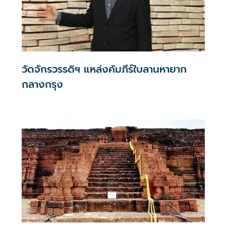
วัดจักรวรรดิฯ แหล่งคัมภีร์ใบลานหายาก
กลางกรุง