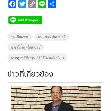
F
T
C
Li
S
ac
wi
o
n
h
e
tt
p
e
ar
b
er
y
e
o
Li
Tags
กรมศิลปากร
พนมบุตร จันทรโชติ
o
n
พระที่นั่งพุทไธสวรรย์
k
k
พระพุทธสิหิงค์รุ่น 112 ปี กรมศิลปากร
ข่าวที่เกี่ยวข้อง