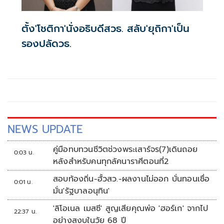
ตั้ง'โชติกา'นั่งอธิบดีสวธ. สลับ'ยุถิกา'เป็น
รองปลัดวธ.
NEWS UPDATE
คู่มือทบทวนชีวิตช่วงพระเสาร์จร(7)เดินถอย
0:03 น.
หลังสำหรับคนทุกลัคนาราศีตอนที่2
สอบท้องถิ่น-ฮั้วสว.-ผลงานไม่ออก บั่นทอนเชื่อ
0:01 น.
มั่น'รัฐบาลอนุทิน'
'ลิโอเนล เมสซี' สูญเสียคุณพ่อ 'ฮอร์เก' จากไป
22:37 น.
อย่างสงบในวัย 68 ปี