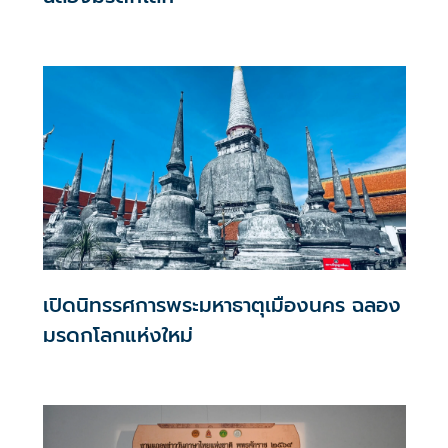
เปิดนิทรรศการพระมหาธาตุเมืองนคร ฉลอง
มรดกโลกแห่งใหม่