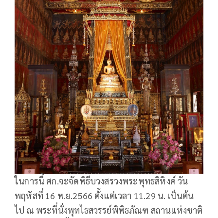
ในการนี้ ศก.จะจัดพิธีบวงสรวงพระพุทธสิหิงค์ วัน
พฤหัสที่ 16 พ.ย.2566 ตั้งแต่เวลา 11.29 น. เป็นต้น
ไป ณ พระที่นั่งพุทไธสวรรย์พิพิธภัณฑ สถานแห่งชาติ