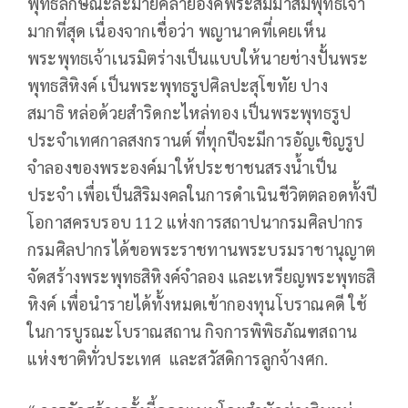
พุทธลักษณะละม้ายคล้ายองค์พระสัมมาสัมพุทธเจ้า
มากที่สุด เนื่องจากเชื่อว่า พญานาคที่เคยเห็น
พระพุทธเจ้าเนรมิตร่างเป็นแบบให้นายช่างปั้นพระ
พุทธสิหิงค์ เป็นพระพุทธรูปศิลปะสุโขทัย ปาง
สมาธิ หล่อด้วยสำริดกะไหล่ทอง เป็นพระพุทธรูป
ประจำเทศกาลสงกรานต์ ที่ทุกปีจะมีการอัญเชิญรูป
จำลองของพระองค์มาให้ประชาชนสรงน้ำเป็น
ประจำ เพื่อเป็นสิริมงคลในการดำเนินชีวิตตลอดทั้งปี
โอกาสครบรอบ 112 แห่งการสถาปนากรมศิลปากร
กรมศิลปากรได้ขอพระราชทานพระบรมราชานุญาต
จัดสร้างพระพุทธสิหิงค์จำลอง และเหรียญพระพุทธสิ
หิงค์ เพื่อนำรายได้ทั้งหมดเข้ากองทุนโบราณคดี ใช้
ในการบูรณะโบราณสถาน กิจการพิพิธภัณฑสถาน
แห่งชาติทั่วประเทศ และสวัสดิการลูกจ้างศก.