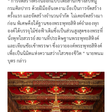
“ การจัดสร้างครั้งนี้ออกแบบโดยสำนักช่างสิบหมู่
กรมศิลปากร ด้วยฝีมืออันงดงาม ถือเป็นการจัดสร้าง
ครั้งแรก และจัดสร้างจำนวนจำกัด ไม่เคยจัดสร้างมา
ก่อน พิเศษคือใต้ฐานของพระพุทธสิหิงค์จำลองทุก
องค์ได้บรรจุไม้ช่อฟ้าเดิมซึ่งเป็นส่วนสูงสุดของพระที่
นั่งพุทไธสวรรย์ สถานที่ประดิษฐานพระพุทธสิหิงค์
และเทียนชัยเข้าพรรษา ซึ่งถวายองค์พระพุทธสิหิงค์
เพื่อเป็นนิมิตแห่งความสว่างไสวของชีวิต “ นายพนม
บุตร กล่าว