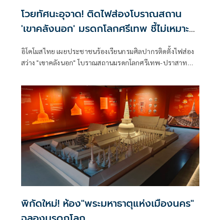
โวยทัศนะอุจาด! ติดไฟส่องโบราณสถาน
'เขาคลังนอก' มรดกโลกศรีเทพ ชี้ไม่เหมาะ
สม
อิโคโมสไทย เผยประชาชนร้องเรียนกรมศิลปากรติดตั้งไฟส่อง
สว่าง "เขาคลังนอก" โบราณสถานมรดกโลกศรีเทพ-ปราสาท
เมืองต่ำ ติดไฟส่องสว่างไม่เหมาะสม สร้างภูมิทัศน์อุจาด “บวร
เวท” ร่อนหนังสือถึงนายกฯ - รมว.วัฒนธรรม ห่วงกระทบทำ
เสนอขึ้นทะเบียน “ปราสาทเมืองต่ำ” เป็นมรดกโลก
พิกัดใหม่! ห้อง"พระมหาธาตุแห่งเมืองนคร"
ฉลองมรดกโลก