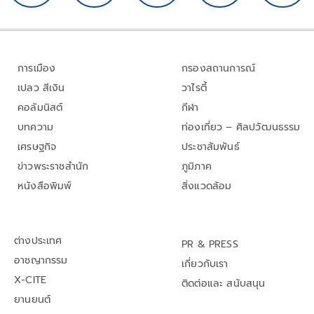
การเมือง
กรองสถานการณ์
เปลว สีเงิน
วาไรตี้
คอลัมนิสต์
กีฬา
บทความ
ท่องเที่ยว – ศิลปวัฒนธรรม
เศรษฐกิจ
ประชาสัมพันธ์
ข่าวพระราชสำนัก
ภูมิภาค
หนังสือพิมพ์
สิ่งแวดล้อม
ต่างประเทศ
PR & PRESS
อาชญากรรม
เกี่ยวกับเรา
X-CITE
ติดต่อและ สนับสนุน
ยานยนต์