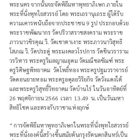
พระนคร จากนั้นจะจัดพิธีมหาพุทธาภิเษก ภายใน
พระที่นั่งพุทไธสวรรย์ โดย พระเถรานุเถระ ผู้ได้รับ
ความเคารพนับถือจากประชาชน 9 รูป ประกอบด้วย
พระราชพัฒนากร วัดปริวาสราชสงคราม พระราช
ภาวนาวชิรคุณ วิ. วัดเขาตาเงาะ พระภาวนาวิสุทธิ
โสภณ วิ. วัดประดู่ พระมงคลวโรปการ วัดชินวราราม
วรวิหาร พระครูวิมลญาณอุดม วัดมณีชลขัณฑ์ พระ
ครูวิศิษฐพิทยาคม วัดโพธิ์ทอง พระครูปฐมวราจารย์
วัดดอนยายหอม พระครูอดุลยวิริยกิจ วัดวังแดงใต้
และพระครูวิสุทธิ์วิทยาคม วัดบ้านไร่ ในวันอาทิตย์ที่
26 พฤศจิกายน 2566 เวลา 13.49 น. เป็นวันมหา
สิทธิโชค และตรงกับราชาแห่งฤกษ์
“ การจัดพิธีมหาพุทธาภิเษกในพระที่นั่งพุทไธสวรรย์
พระที่นั่งองค์นี้สร้างขึ้นสมัยต้นกรุงรัตนดกสินทร์เป็น