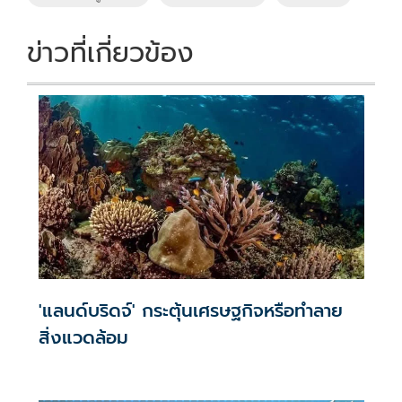
k
k
ข่าวที่เกี่ยวข้อง
'แลนด์บริดจ์' กระตุ้นเศรษฐกิจหรือทำลาย
สิ่งแวดล้อม