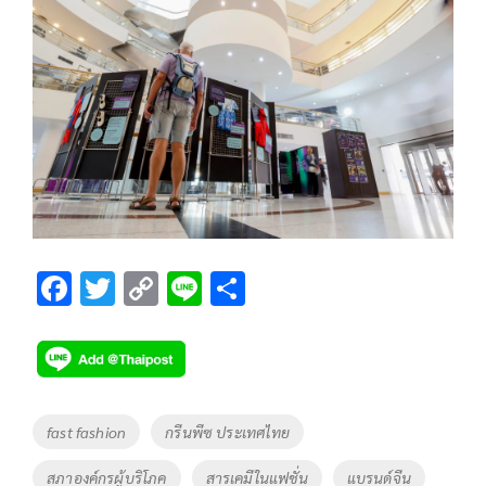
F
T
C
Li
S
ac
wi
o
n
h
e
tt
p
e
ar
b
er
y
e
o
Li
Tags
fast fashion
กรีนพีซ ประเทศไทย
o
n
สภาองค์กรผู้บริโภค
สารเคมีในแฟชั่น
แบรนด์จีน