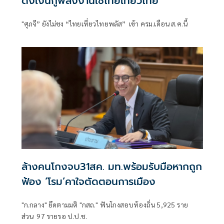
ดึงเงินกู้พลังงานใช้ไทยเที่ยวไทย
"ศุภจี” ยังไม่ชง “ไทยเที่ยวไทยพลัส” เข้า ครม.เดือน ส.ค.นี้
ล้างคนโกงจบ31สค. มท.พร้อมรับมือหากถูก
ฟ้อง ‘โรม’คาใจตัดตอนการเมือง
"ก.กลาง" ยึดตามมติ "กสถ." ฟันโกงสอบท้องถิ่น 5,925 ราย
ส่วน 97 รายรอ ป.ป.ช.