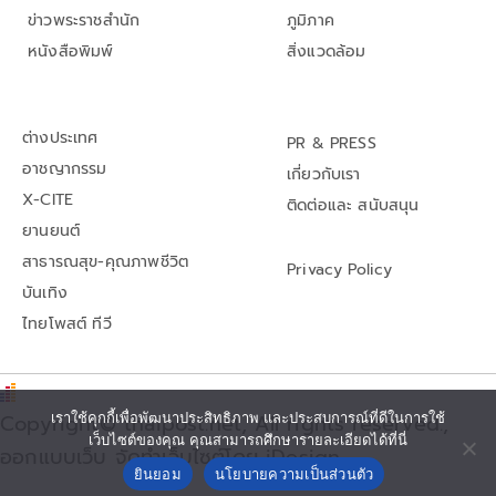
ข่าวพระราชสำนัก
ภูมิภาค
หนังสือพิมพ์
สิ่งแวดล้อม
ต่างประเทศ
PR & PRESS
อาชญากรรม
เกี่ยวกับเรา
X-CITE
ติดต่อและ สนับสนุน
ยานยนต์
สาธารณสุข-คุณภาพชีวิต
Privacy Policy
บันเทิง
ไทยโพสต์ ทีวี
Copyright© thaipost.net, All rights reserved.,
เราใช้คุกกี้เพื่อพัฒนาประสิทธิภาพ และประสบการณ์ที่ดีในการใช้
เว็บไซต์ของคุณ คุณสามารถศึกษารายละเอียดได้ที่นี่
ออกแบบเว็บ จัดทำเว็บไซต์โดย iDesign
ยินยอม
นโยบายความเป็นส่วนตัว