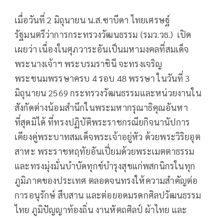
เมื่อวันที่ 2 มิถุนายน น.ส.ซาบีดา ไทยเศรษฐ์
รัฐมนตรีว่าการกระทรวงวัฒนธรรม (รมว.วธ.) เปิด
เผยว่า เนื่องในศุภวาระอันเป็นมหามงคลที่สมเด็จ
พระนางเจ้าฯ พระบรมราชินี จะทรงเจริญ
พระชนมพรรษาครบ 4 รอบ 48 พรรษา ในวันที่ 3
มิถุนายน 2569 กระทรวงวัฒนธรรมและหน่วยงานใน
สังกัดต่างน้อมสำนึกในพระมหากรุณาธิคุณอันหา
ที่สุดมิได้ ที่ทรงปฏิบัติพระราชกรณียกิจนานัปการ
เคียงคู่พระบาทสมเด็จพระเจ้าอยู่หัว ด้วยพระวิริยอุต
สาหะ พระราชหฤทัยอันเปี่ยมด้วยพระเมตตาธรรม
และทรงมุ่งมั่นบำบัดทุกข์บำรุงสุขแก่พสกนิกรในทุก
ภูมิภาคของประเทศ ตลอดจนทรงให้ความสำคัญต่อ
การอนุรักษ์ สืบสาน และต่อยอดมรดกศิลปวัฒนธรรม
ไทย ภูมิปัญญาท้องถิ่น งานหัตถศิลป์ ผ้าไทย และ