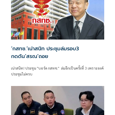
‘กสทช.’เน่าสนิท ประชุมล่มรอบ3
กดดัน‘สรณ’ถอย
เน่าสนิท! ประชุม "บอร์ด กสทช." ล่มอีกเป็นครั้งที่ 3 เพราะองค์
ประชุมไม่ครบ