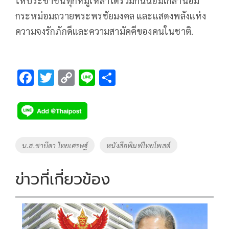
ให้ประชาชนทุกหมู่เหล่าได้ร่วมกันน้อมเกล้าน้อม
กระหม่อมถวายพระพรชัยมงคล และแสดงพลังแห่ง
ความจงรักภักดีและความสามัคคีของคนในชาติ.
F
T
C
Li
S
ac
wi
o
n
h
e
tt
p
e
ar
b
er
y
e
o
Li
Tags
น.ส.ซาบีดา ไทยเศรษฐ์
หนังสือพิมพ์ไทยโพสต์
o
n
k
k
ข่าวที่เกี่ยวข้อง