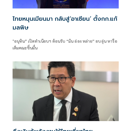
ไทยหนุนเมียนมา กลับสู่‘อาเซียน’ ตั้งกก.แก้
มลพิษ
"อนุทิน” เปิดทำเนียบฯ ต้อนรับ “มิน อ่อง หล่าย” อบอุ่น หารือ
เต็มคณะชื่นมื่น