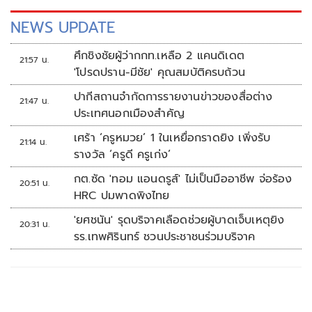
NEWS UPDATE
ศึกชิงชัยผู้ว่ากกท.เหลือ 2 แคนดิเดต
21:57 น.
'โปรดปราน-มีชัย' คุณสมบัติครบถ้วน
ปากีสถานจำกัดการรายงานข่าวของสื่อต่าง
21:47 น.
ประเทศนอกเมืองสำคัญ
เศร้า ‘ครูหมวย’ 1 ในเหยื่อกราดยิง เพิ่งรับ
21:14 น.
รางวัล ‘ครูดี ครูเก่ง’
กต.ซัด 'ทอม แอนดรูส์' ไม่เป็นมืออาชีพ จ่อร้อง
20:51 น.
HRC ปมพาดพิงไทย
'ยศชนัน' รุดบริจาคเลือดช่วยผู้บาดเจ็บเหตุยิง
20:31 น.
รร.เทพศิรินทร์ ชวนประชาชนร่วมบริจาค