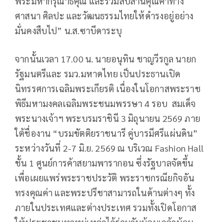
พระมหากรุณาธิคุณ และร่วมสืบสานคุณค่าทาง
ศาสนา ศิลปะ และวัฒนธรรมไทยให้ดำรงอยู่อย่าง
มั่นคงสืบไป” น.ส.ซาบีดาระบุ
จากนั้นเวลา 17.00 น. นายอนุทิน ชาญวีรกูล นายก
รัฐมนตรีและ รมว.มหาดไทย เป็นประธานเปิด
นิทรรศการเฉลิมพระเกียรติ เนื่องในโอกาสพระราช
พิธีมหามงคลเฉลิมพระชนมพรรษา 4 รอบ สมเด็จ
พระนางเจ้าฯ พระบรมราชินี 3 มิถุนายน 2569 ภาย
ใต้ชื่องาน “บรมขัตติยราชนารี คู่บารมีศรีแผ่นดิน”
ระหว่างวันที่ 2-7 มิ.ย. 2569 ณ บริเวณ Fashion Hall
ชั้น 1 ศูนย์การค้าสยามพารากอน ซึ่งรัฐบาลจัดขึ้น
เพื่อเผยแพร่พระราชประวัติ พระราชกรณียกิจอัน
ทรงคุณค่า และพระปรีชาสามารถในด้านต่างๆ ทั้ง
ภายในประเทศและต่างประเทศ รวมทั้งเปิดโอกาส