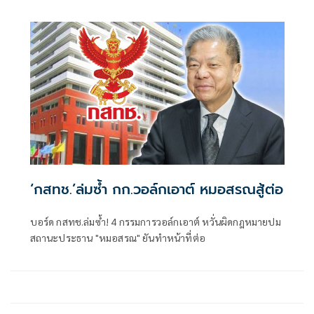
‘กสทช.’ล่มซํ้า กก.วอล์กเอาต์ หมอสรณสู้ต่อ
บอร์ด กสทช.ล่มซ้ำ! 4 กรรมการวอล์กเอาต์ หวั่นผิดกฎหมายปม
สถานะประธาน "หมอสรณ" ยันทำหน้าที่ต่อ