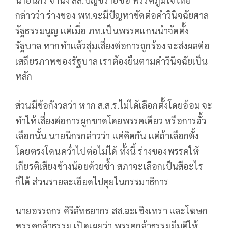
กล่าวว่า ร่างของ พท.จะมีปัญหาขัดต่อคำวินิจฉัยศาล
รัฐธรรมนูญ แต่เมื่อ ภท.เป็นพรรคแกนนำจัดตั้ง
รัฐบาล หากทำแล้วสุ่มเสี่ยงต่อการถูกร้อง จะส่งผลต่อ
เสถียรภาพของรัฐบาล เราต้องยืนตามคำวินิจฉัยเป็น
หลัก
ส่วนมีข้อกังวลว่า หาก ส.ส.ร.ไม่ได้เลือกตั้งโดยอ้อม จะ
ทำให้เสี่ยงต่อการผูกขาดโดยพรรคเดียว หรือการฮั้ว
เลือกนั้น นายนิกรกล่าวว่า แค่คิดกัน แต่ถ้าเลือกตั้ง
โดยตรงโดนควํ่าไปต่อไม่ได้ ทั้งนี้ ร่างของพรรคให้
เกียรติเสียงข้างน้อยด้วยซํ้า สภาจะเลือกเป็นสีอะไร
ก็ได้ ส่วนรายละเอียดไปคุยในกรรมาธิการ
นายอรรถกร ศิริลัทธยากร สส.ฉะเชิงเทรา และโฆษก
พรรคกล้าธรรม เปิดเผยว่า พรรคกล้าธรรมมีมติให้