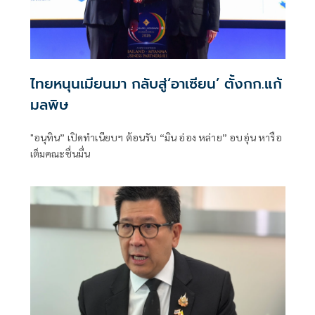
ไทยหนุนเมียนมา กลับสู่‘อาเซียน’ ตั้งกก.แก้
มลพิษ
"อนุทิน” เปิดทำเนียบฯ ต้อนรับ “มิน อ่อง หล่าย” อบอุ่น หารือ
เต็มคณะชื่นมื่น