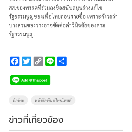
สส.ของพรรคที่ร่วมลงชื่อสนับสนุนร่างแก้ไข
รัฐธรรมนูญของเพื่อไทยถอนรายชื่อ เพราะกังวลว่า
บางส่วนของร่างอาจขัดต่อคำวินิจฉัยของศาล
รัฐธรรมนูญ.
F
T
C
Li
S
ac
wi
o
n
h
e
tt
p
e
ar
b
er
y
e
o
Li
Tags
ทักษิณ
หนังสือพิมพ์ไทยโพสต์
o
n
k
k
ข่าวที่เกี่ยวข้อง