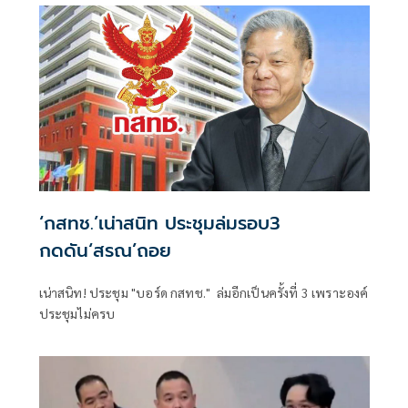
‘กสทช.’เน่าสนิท ประชุมล่มรอบ3
กดดัน‘สรณ’ถอย
เน่าสนิท! ประชุม "บอร์ด กสทช." ล่มอีกเป็นครั้งที่ 3 เพราะองค์
ประชุมไม่ครบ