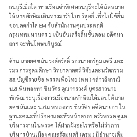
ธนบุรีเมื่อใด ทางเรือนจำพิเศษธนบุรีจะได้นัดหมาย
ให้นายทักษิณเดินทางมารับใบบริสุทธิ์ เพื่อไปใช้ยื่น
ขอปลดกำไล EM กับสำนักงานคุมประพฤติ
กรุงเทพมหานคร 1 เป็นอันเสร็จสิ้นขั้นตอน อดีตนา
ยกฯ จะพ้นโทษบริบูรณ์
ด้าน นายยศชนัน วงศ์สวัสดิ์ รองนายกรัฐมนตรี และ
รมว.การอุดมศึกษา วิทยาศาสตร์ วิจัยและนวัตกรรม
สส.บัญชีรายชื่อ พรรคเพื่อไทย (พท.) กล่าวถึงกรณี
น.ส.พินทองทา ชินวัตร คุณากรวงศ์ บุตรสาวนาย
ทักษิณ ระบุเรื่องการเมืองนายทักษิณได้มอบให้นาย
ยศชนันและ น.ส.แพทองธาร ชินวัตร อดีตนายกฯ ใน
ฐานะคณะที่ปรึกษาและหัวหน้าครอบครัวพรรค ดูแล
บริหารงานในพรรค ได้ฝากฝังอะไรหรือไม่ว่า การ
บริหารบ้านเมือง คณะรัฐมนตรี (ครม.) มีอำนาจเต็ม