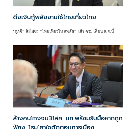
ดึงเงินกู้พลังงานใช้ไทยเที่ยวไทย
"ศุภจี” ยังไม่ชง “ไทยเที่ยวไทยพลัส” เข้า ครม.เดือน ส.ค.นี้
ล้างคนโกงจบ31สค. มท.พร้อมรับมือหากถูก
ฟ้อง ‘โรม’คาใจตัดตอนการเมือง