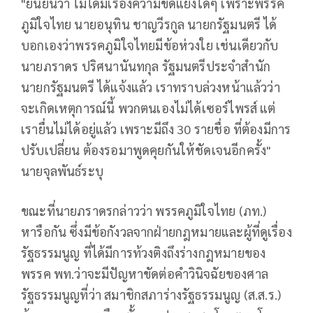
"ยืนยันว่า ไม่ได้มีเรื่องความขัดแย้งใดๆ เพราะพรรค
ภูมิใจไทย นายอนุทิน ชาญวีรกูล นายกรัฐมนตรี ได้
บอกเองว่าพรรคภูมิใจไทยมีข้อห่วงใย เช่นเดียวกับ
นายภราดร ปริศนานันทกุล รัฐมนตรีประจำสำนัก
นายกรัฐมนตรี ได้แจ้งแล้ว เราทราบล่วงหน้าแล้วว่า
จะเกิดเหตุการณ์นี้ พวกตนเองไม่ได้เซอร์ไพรส์ แต่
เรายื่นไม่ได้อยู่แล้ว เพราะมีถึง 30 รายชื่อ ที่ต้องมีการ
ปรับเปลี่ยน ต้องรอมาพูดคุยกันให้ชัดเจนอีกครั้ง"
นายจุลพันธ์ระบุ
ขณะที่นายภราดรกล่าวว่า พรรคภูมิใจไทย (ภท.)
หารือกัน ซึ่งมีข้อกังวลจากฝ่ายกฎหมายและผู้ที่ดูเรื่อง
รัฐธรรมนูญ ที่ได้มีการท้วงติงถึงร่างกฎหมายของ
พรรค พท.ว่าจะมีปัญหาขัดต่อคำวินิจฉัยของศาล
รัฐธรรมนูญที่ว่า สมาชิกสภาร่างรัฐธรรมนูญ (ส.ส.ร.)