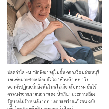
ปลดกำไล EM "ทักษิณ" อยู่ในชั้น คกก.เรือนจำธนบุรี
รอแค่หมายศาลปล่อยตัว โถ "หัวหน้า พท." รีบ
ออกตัวปฏิเสธลั่นถึงพ้นโทษไม่เกี่ยวกับพรรค ยันไร้
ครอบงำจากภายนอก "แดง-น้ำเงิน" ประสานเสียง
รัฐบาลไม่ร้าว! หลัง "ภท." ลอยแพร่างแก้ รธน.ฉบับ
เพื่อไทย "จุลพันธ์" ยอมถอยปรับใหม่