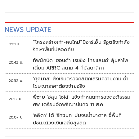
NEWS UPDATE
“โครงสร้างเก่า-คนใหม่”บีอาร์เอ็น รัฐตรึงกำลัง
0:01 น.
รักษาพื้นที่ปลอดภัย
ทัพนักบิด 'ฮอนด้า เรซซิ่ง ไทยแลนด์' ลุ้นล่าโพ
20:43 น.
เดียม ARRC สนาม 4 ที่มัลดาลิกา
‘ศุภมาส’ สั่งเข้มตรวจคลินิกเสริมความงาม ย้ำ
20:32 น.
โฆษณาราคาต้องจ่ายจริง
พี่ชาย 'ฮลุน โซโล่' แจ้งกำหนดการสวดอภิธรรม
20:12 น.
ศพ เตรียมจัดพิธีฌาปนกิจ 11 ส.ค.
'ลลิดา' โต้ 'รักชนก' ปมงบน้ำบาดาล ชี้พื้นที่
20:07 น.
ปชน.ได้วงเงินเฉลี่ยสูงสุด