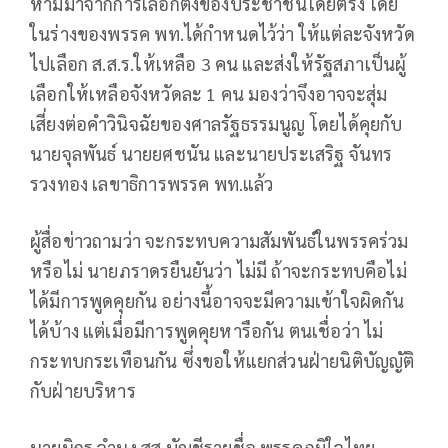
ห้ามมาจากการเลือกตั้งของประชาชนโดยตรง โดย
ในร่างของพรรค พท.ได้กำหนดไว้ว่า ให้แต่ละจังหวัด
ไปเลือก ส.ส.ร.ให้เหลือ 3 คน และส่งให้รัฐสภาเป็นผู้
เลือกให้เหลือจังหวัดละ 1 คน มองว่าจึงอาจจะสุ่ม
เสี่ยงต่อคำวินิจฉัยของศาลรัฐธรรมนูญ โดยได้คุยกับ
นายจุลพันธ์ นายยศชนัน และนายประเสริฐ จันทร
รวงทอง เลขาธิการพรรค พท.แล้ว
ผู้สื่อข่าวถามว่า จะกระทบความสัมพันธ์ในพรรคร่วม
หรือไม่ นายภราดรยืนยันว่า ไม่มี ถ้าจะกระทบคือไม่
ได้มีการพูดคุยกัน อย่างนี้อาจจะมีความเข้าใจผิดกัน
ได้บ้าง แต่เมื่อมีการพูดคุยหารือกัน ตนเชื่อว่า ไม่
กระทบกระเทือนกัน ซึ่งขอให้แยกส่วนฝ่ายนิติบัญญัติ
กับฝ่ายบริหาร
นายนิกร จำนง สส.บัญชีรายชื่อ พรรคภูมิใจไทย