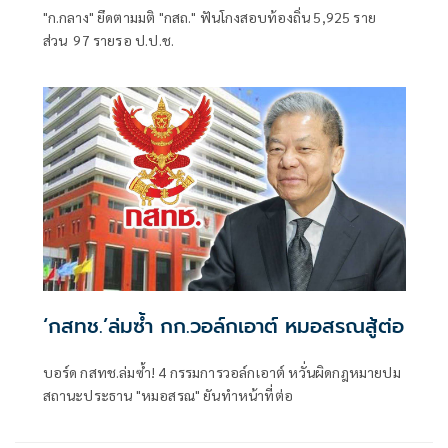
"ก.กลาง" ยึดตามมติ "กสถ." ฟันโกงสอบท้องถิ่น 5,925 ราย
ส่วน 97 รายรอ ป.ป.ช.
‘กสทช.’ล่มซํ้า กก.วอล์กเอาต์ หมอสรณสู้ต่อ
บอร์ด กสทช.ล่มซ้ำ! 4 กรรมการวอล์กเอาต์ หวั่นผิดกฎหมายปม
สถานะประธาน "หมอสรณ" ยันทำหน้าที่ต่อ