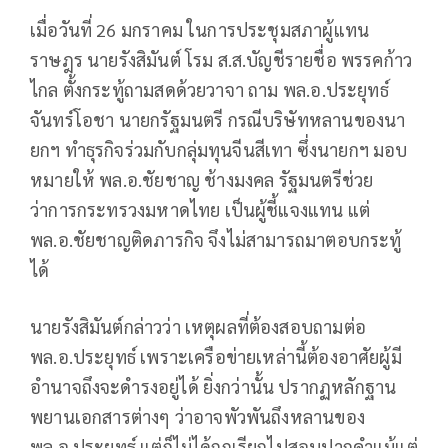
เมื่อวันที่ 26 มกราคม ในการประชุมสภาผู้แทน
ราษฎร นายรังสิมันต์ โรม ส.ส.บัญชีรายชื่อ พรรคก้าว
ไกล ตั้งกระทู้ถามสดด้วยวาจา ถาม พล.อ.ประยุทธ์
จันทร์โอชา นายกรัฐมนตรี กรณีบริษัทหลานของนา
ยกฯ ทำธุรกิจร่วมกับกลุ่มทุนจีนสีเทา ซึ่งนายกฯ มอบ
หมายให้ พล.อ.ชัยชาญ ช้างมงคล รัฐมนตรีช่วย
ว่าการกระทรวงมหาดไทย เป็นผู้ชี้แจงแทน แต่
พล.อ.ชัยชาญติดภารกิจ จึงไม่สามารถมาตอบกระทู้
ได้
นายรังสิมันต์กล่าวว่า เหตุผลที่ต้องสอบถามต่อ
พล.อ.ประยุทธ์ เพราะเครือข่ายเหล่านี้ต้องอาศัยผู้มี
อำนาจถึงจะดำรงอยู่ได้ ยิ่งกว่านั้น ปรากฏหลักฐาน
พยานเอกสารต่างๆ ว่าอาจพัวพันถึงหลานของ
พล.อ.ประยุทธ์ แต่ก็ไม่ได้ถูกเรียกไปสอบปากคำแม้แต่