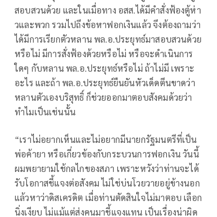
สอบสวนด้วย และในเมื่อทาง อสส.ได้มีคำสั่งฟ้องตู้ห่า
วและพวก รวมไปถึงข้อหาฟอกเงินแล้ว จึงต้องถามว่า
ได้มีการเรียกตัวหลาน พล.อ.ประยุทธ์มาสอบสวนด้วย
หรือไม่ มีการสั่งฟ้องด้วยหรือไม่ หรือจะดำเนินการ
ใดๆ กับหลาน พล.อ.ประยุทธ์หรือไม่ ถ้าไม่มี เพราะ
อะไร และถ้า พล.อ.ประยุทธ์ยืนยันหัวเด็ดตีนขาดว่า
หลานตัวเองบริสุทธิ์ ก็ช่วยออกมาตอบสังคมด้วยว่า
ทำไมเป็นเช่นนั้น
“เราไม่อยากเห็นและไม่อยากมีนายกรัฐมนตรีที่เป็น
พ่อค้ายา หรือเกี่ยวข้องกับกระบวนการฟอกเงิน วันนี้
ผมพยายามใช้กลไกของสภา เพราะหวังว่าท่านจะได้
รับโอกาสชี้แจงต่อสังคม ไม่ใช่บ่นโวยวายอยู่ข้างนอก
แล้วหาว่าดิสเครดิต เมื่อท่านตัดสินใจไม่มาตอบ เลือก
นิ่งเงียบ ไม่แม้แต่ส่งคนมาชี้แจงแทน เป็นเรื่องน่าผิด