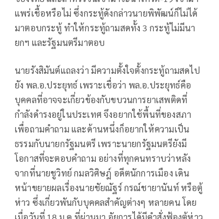
แพร่เชื้อหรือไม่ ซึ่งกระทู้ดังกล่าวนายพิพัฒน์ก็ไม่ได้
มาตอบกระทู้ ทำให้กระทู้ถามสดทั้ง 3 กระทู้ไม่มีนา
ยกฯ และรัฐมนตรีมาตอบ
นายรังสิมันต์แถลงว่า มีความตั้งใจตั้งกระทู้ถามสดไป
ยัง พล.อ.ประยุทธ์ เพราะเชื่อว่า พล.อ.ประยุทธ์คือ
บุคคลที่อาจจะเกี่ยวข้องกับขบวนการยาเสพติดที่
กำลังดำรงอยู่ในประเทศ จึงอยากใช้พื้นที่ของสภา
เพื่อถามคำถาม และด้านหนึ่งก็อยากให้ความเป็น
ธรรมกับนายกรัฐมนตรี เพราะนายกรัฐมนตรียังมี
โอกาสที่จะตอบคำถาม อย่างที่ทุกคนทราบว่าหลัง
จากที่นายชูวิทย์ กมลวิศิษฎ์ อดีตนักการเมือง เดิน
หน้าขยายผลเรื่องนายชัยณัฐร์ กรณ์ชายานันท์ หรือตู้
ห่าว ซึ่งเกี่ยวพันกับบุคคลสำคัญต่างๆ หลายคน โดย
เมื่อวันที่ 18 ม.ค.ที่ผ่านมา อัยการได้มีคำสั่งฟ้องตู้ห่าว