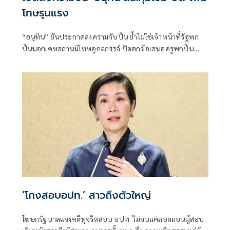
โทษรุนแรง
“อนุทิน” ยันประกาศสงครามกับปืน ย้ำไม่ใช่เจ้าหน้าที่รัฐพก
ปืนนอกเคหสถานมีโทษอุกฉกรรจ์ ปัดตกข้อเสนอครูพกปืน
ป้องกันตัว เหตุไม่ใช่เจ้าพนักงาน ลั่นปืนถูกขโมยไปก่อเหตุ
เจ้าของเป็นผู้ต้องหาร่วม
‘โกงสอบอปท.’ สาวถึงตัวใหญ่
โฆษกรัฐบาลแจงคดีทุจริตสอบ อปท. ไม่จบแค่ถอดถอนผู้สอบ