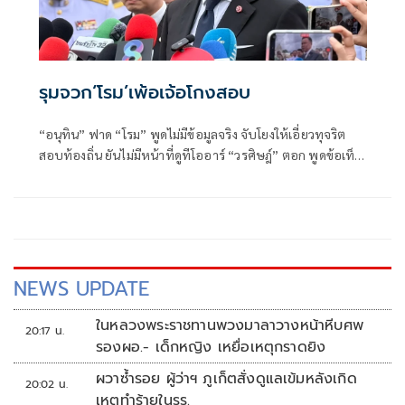
รุมจวก‘โรม’เพ้อเจ้อโกงสอบ
“อนุทิน” ฟาด “โรม” พูดไม่มีข้อมูลจริง จับโยงให้เอี่ยวทุจริต
สอบท้องถิ่น ยันไม่มีหน้าที่ดูทีโออาร์ “วรศิษฎ์” ตอก พูดข้อเท็จ
จริงไม่ครบ
NEWS UPDATE
ในหลวงพระราชทานพวงมาลาวางหน้าหีบศพ
20:17 น.
รองผอ.- เด็กหญิง เหยื่อเหตุกราดยิง
ผวาซ้ำรอย ผู้ว่าฯ ภูเก็ตสั่งดูแลเข้มหลังเกิด
20:02 น.
เหตุทำร้ายในรร.