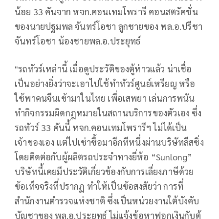
น้อย 33 คันจาก หจก.คอนเทมโพรารี คอนสตรัคชั่น
ของนายปฐมพล จันทร์โอชา ลูกชายของ พล.อ.ปรีชา
จันทร์โอชา น้องชายพล.อ.ประยุทธ์
"รถทัวร์เหล่านี้ เมื่อดูประวัติของตู้ห่าวแล้ว น่าเชื่อ
เป็นอย่างยิ่งว่าจะเอาไปใช้ทำทัวร์ศูนย์เหรียญ หรือ
ใช้พาคนจีนเข้ามาในไทย เพื่อเสพยา เล่นการพนัน
ทำกิจกรรมผิดกฎหมายในสถานบริการของตัวเอง ซึ่ง
รถทัวร์ 33 คันนี้ หจก.คอนเทมโพรารีฯ ไม่ได้เป็น
เจ้าของเอง แต่ไปเช่าซื้อมาอีกทีหนึ่งผ่านบริษัทลีสซิ่ง
โดยติดต่อกับผู้ผลิตรถประจำทางยี่ห้อ “Sunlong”
บริษัทนี้เคยมีประวัติเกี่ยวข้องกับการเลี่ยงภาษีด้วย
ข้อเท็จจริงที่ปรากฏ ทำให้เป็นข้อสงสัยว่า การที่
สำนักงานตำรวจแห่งชาติ ซึ่งเป็นหน่วยงานใต้บังคับ
บัญชาของ พล.อ.ประยุทธ์ ไม่แจ้งข้อหาฟอกเงินกับตู้