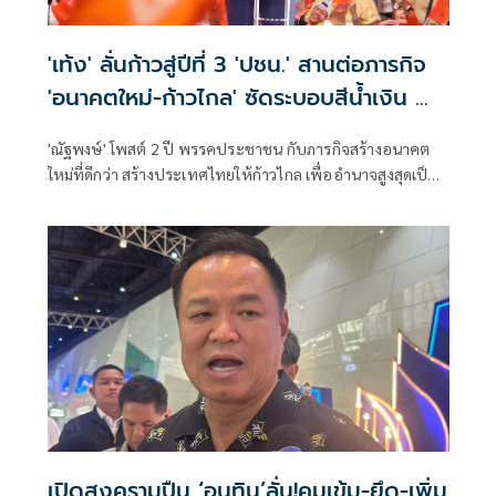
'เท้ง' ลั่นก้าวสู่ปีที่ 3 'ปชน.' สานต่อภารกิจ
'อนาคตใหม่-ก้าวไกล' ซัดระบอบสีน้ำเงิน ทำ
หลักนิติรัฐ-นิติธรรมสั่นคลอน
'ณัฐพงษ์' โพสต์ 2 ปี พรรคประชาชน กับภารกิจสร้างอนาคต
ใหม่ที่ดีกว่า สร้างประเทศไทยให้ก้าวไกล เพื่ออำนาจสูงสุดเป็น
ของประชาชน
เปิดสงครามปืน ‘อนุทิน’ลั่น!คุมเข้ม-ยึด-เพิ่ม