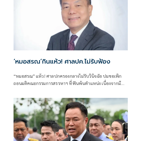
‘หมอสรณ’กินแห้ว! ศาลปค.ไม่รับฟ้อง
“หมอสรณ” แห้ว! ศาลปกครองกลางไม่รับวินิจฉัย ปมขอเพิก
ถอนมติคณะกรรมการสรรหาฯ ที่ฟันพ้นตำแหน่ง เนื่องจากมี
ลักษณะต้องห้ามและขาดคุณสมบัติมาตั้งแต่ต้น