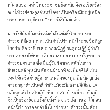
หวัง และอาจทำให้ประชาชนยิ่งสงสัย จึงขอเรียกร้อง
อย่าให้วงศ์ตระกูลจันทร์โอชาเป็นเครื่องมืออยู่เหนือ
กระบวนการยุติธรรม” นายรังสิมันต์กล่าว
นายรังสิมันต์ยังกล่าวถึงคำสั่งแต่งตั้งโยกย้ายนาย
ตำรวจ ที่มีผล 1 ก.พ. เป็นต้นไปว่า หนึ่งในรายชื่อที่ถูก
โยกย้ายคือ ว่าที่ พ.ต.อ.กฤศณัฏฐ์ ธนศุภณฏัฐ์ ผู้กำกับ
การ 2 กองบังคับการสืบสวนสอบสวน กองบัญชาการ
ตำรวจนครบาล ซึ่งเป็นผู้รับผิดชอบหลักในการ
สืบสวนคดี ทุน มิน ลัต จนนำมาฟ้องเป็นคดีได้ เป็น
เหตุให้เครือข่ายผู้ค้ายาเสพติดของทุน มิน ลัต ถูกส่ง
ศาลอาญาดำเนินคดี ว่าถึงแม้จะมีผลงานดีเยี่ยม แต่
กลับถูกเด้งไปเป็นผู้กำกับการ สภ.บ้านเดื่อ จ.ชัยภูมิ
ซึ่งเป็นเรื่องย้อนแย้งกับสิ่งที่ ผบ.ตร.สั่งการเอาไว้ก่อน
หน้านี้ว่า การออกคำสั่งโยกย้ายนายตำรวจนั้น ต้อง