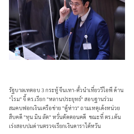
รัฐบาลเทตอบ 3 กระทู้ จีนเทา-ตั๋วนำเที่ยววีไอพี ด้าน
"โรม" จี้ ตร.เรียก "หลานประยุทธ์" สอบฐานร่วม
สมคบฟอกเงินเครือข่าย "ตู้ห่าว" ถามเหตุเด้งหน่วย
สืบคดี "ทุน มิน ลัต" หวั่นตัดตอนคดี ขณะที่ ตร.เต้น
เร่งสอบปมด่านตรวจเรียกเงินดาราไต้หวัน