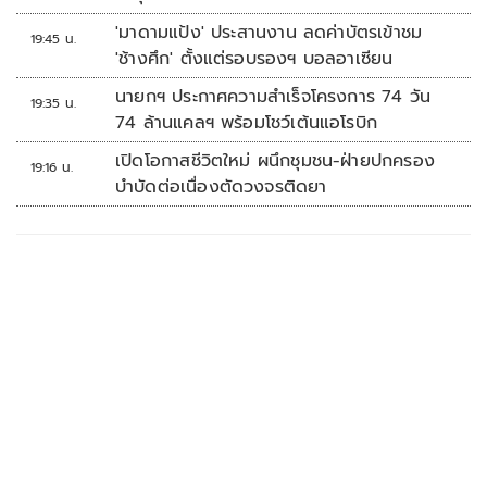
'มาดามแป้ง' ประสานงาน ลดค่าบัตรเข้าชม
19:45 น.
'ช้างศึก' ตั้งแต่รอบรองฯ บอลอาเซียน
นายกฯ ประกาศความสำเร็จโครงการ 74 วัน
19:35 น.
74 ล้านแคลฯ พร้อมโชว์เต้นแอโรบิก
เปิดโอกาสชีวิตใหม่ ผนึกชุมชน-ฝ่ายปกครอง
19:16 น.
บำบัดต่อเนื่องตัดวงจรติดยา