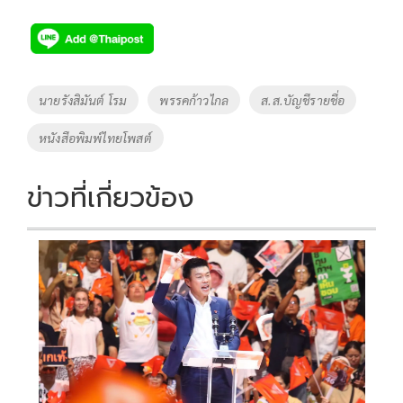
ac
wi
o
n
h
e
tt
p
e
ar
b
er
y
e
o
Li
Tags
นายรังสิมันต์ โรม
พรรคก้าวไกล
ส.ส.บัญชีรายชื่อ
o
n
หนังสือพิมพ์ไทยโพสต์
k
k
ข่าวที่เกี่ยวข้อง