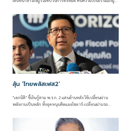
เดินหน้าสาวถึงผู้ร่วมขบวนการทั้งหมด คืนความเป็นธรรมแก่ผู้
สอบแข่งขันโดยสุจริต และเป็นการฟื้นฟูความเชื่อมั่นของ
ประชาชนต่อระบบการสอบเข้ารับราชการทุกระดับ
ลุ้น ‘ไทยพลัสเฟส2’
"เอกนิติ" ชี้เงินกู้ตาม พ.ร.ก. 2 แสนล้านหลัง ใช้เปลี่ยนผ่าน
พลังงานเป็นหลัก ทั้งอุดหนุนติดแผงโซลาร์-เปลี่ยนผ่านรถ
โดยสารเป็น EV ส่วนเงินกู้ 2 แสนล้านแรกเหลือ 4 หมื่นล้าน
พร้อมให้ใช้กับไทยเที่ยวไทยพลัส ส่วนไทยช่วยไทยพลัส เฟส 2
รอประเมินความเหมาะสม นายกฯ เผยจะพยายาม