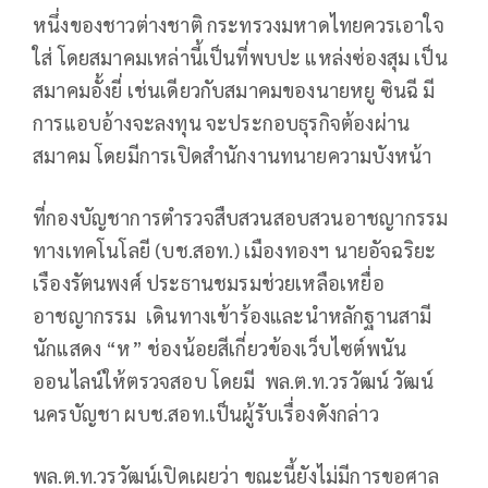
หนึ่งของชาวต่างชาติ กระทรวงมหาดไทยควรเอาใจ
ใส่ โดยสมาคมเหล่านี้เป็นที่พบปะ แหล่งซ่องสุม เป็น
สมาคมอั้งยี่ เช่นเดียวกับสมาคมของนายหยู ซินฉี มี
การแอบอ้างจะลงทุน จะประกอบธุรกิจต้องผ่าน
สมาคม โดยมีการเปิดสำนักงานทนายความบังหน้า
ที่กองบัญชาการตำรวจสืบสวนสอบสวนอาชญากรรม
ทางเทคโนโลยี (บช.สอท.) เมืองทองฯ นายอัจฉริยะ
เรืองรัตนพงศ์ ประธานชมรมช่วยเหลือเหยื่อ
อาชญากรรม เดินทางเข้าร้องและนำหลักฐานสามี
นักแสดง “ห” ช่องน้อยสีเกี่ยวข้องเว็บไซต์พนัน
ออนไลน์ให้ตรวจสอบ โดยมี พล.ต.ท.วรวัฒน์ วัฒน์
นครบัญชา ผบช.สอท.เป็นผู้รับเรื่องดังกล่าว
พล.ต.ท.วรวัฒน์เปิดเผยว่า ขณะนี้ยังไม่มีการขอศาล