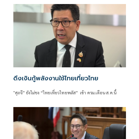
ดึงเงินกู้พลังงานใช้ไทยเที่ยวไทย
"ศุภจี” ยังไม่ชง “ไทยเที่ยวไทยพลัส” เข้า ครม.เดือน ส.ค.นี้