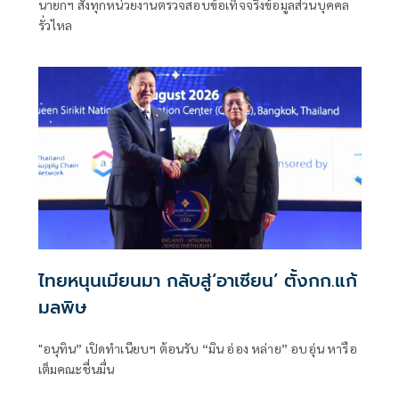
นายกฯ สั่งทุกหน่วยงานตรวจสอบข้อเท็จจริงข้อมูลส่วนบุคคล
รั่วไหล
ไทยหนุนเมียนมา กลับสู่‘อาเซียน’ ตั้งกก.แก้
มลพิษ
"อนุทิน” เปิดทำเนียบฯ ต้อนรับ “มิน อ่อง หล่าย” อบอุ่น หารือ
เต็มคณะชื่นมื่น