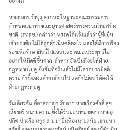
อย่างไร
นายธนกร วังบุญคงชนะ ในฐานะคณะกรรมการ
กำหนดแนวทางและยุทธศาสตร์พรรครวมไทยสร้าง
ชาติ (รทสช.) กล่าวว่า พรรคได้แจ้งแล้วว่าผู้ที่เป็น
เจ้าของตึก ไม่ได้ถูกดำเนินคดีอะไร และได้มีการฟ้อง
ร้องเพื่อรักษาสิทธิ์ไปแล้ว และ พล.อ.ประยุทธ์ไม่
อยากให้มีคดีขึ้นศาล ถ้าหากจำเป็นก็จะให้ฝ่าย
กฎหมายไปดู ซึ่งอันที่จริงแล้วไม่มีใครอยากมีคดี
ความ ถ้าชี้แจงแล้วจบก็จบไป แต่ถ้าไม่จบก็ต้องให้
ฝ่ายกฎหมายดู
วันเดียวกัน ที่ศาลอาญา รัชดาฯ นายเรืองศักดิ์ สุข
เสียงศรี ทนายความ ซึ่งได้รับมอบหมายจากนายอุ
ปกิต ปาจรียางกูร ส.ว. มายื่นฟ้องนายดนัย เอกมหา
สวัสดิ์ และนางสาวอมรรัตน์ มหิทธิรุกข์ สองผู้ดำเนิน