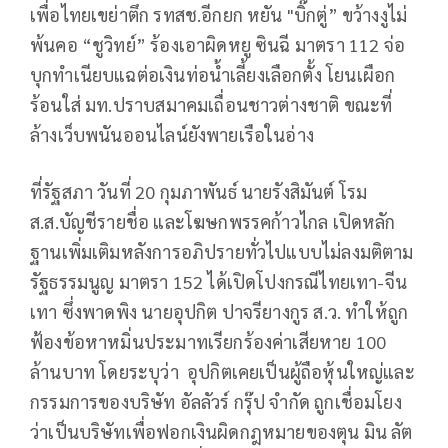
เพื่อไทยเขย่าตึก รทสช.อีกยก หยัน "บิ๊กตู่” ขว้างงูไม่
พ้นคอ “ชูวิทย์” ร้องเอาผิดหยู ซินฉี มาตรา 112 จ่อ
บุกทำเนียบแฉต่อเงินท่อน้ำเลี้ยงเลือกตั้ง โยนเผือก
ร้อนใส่ มท.ปราบสมาคมเถื่อนชาวต่างชาติ ขณะที่
ล้างเว็บพนันออนไลน์ยังพายเรือในอ่าง
ที่รัฐสภา วันที่ 20 กุมภาพันธ์ นายรังสิมันต์ โรม
ส.ส.บัญชีรายชื่อ และโฆษกพรรคก้าวไกล เปิดหลัก
ฐานเพิ่มเติมหลังการอภิปรายทั่วไปแบบไม่ลงมติตาม
รัฐธรรมนูญ มาตรา 152 ได้เปิดโปงกรณีไทยเทา-จีน
เทา ซึ่งพาดพิง นายอุปกิต ปาจรียางกูร ส.ว. ทำให้ถูก
ฟ้องข้อหาหมิ่นประมาทเรียกร้องค่าเสียหาย 100
ล้านบาท โดยระบุว่า อุปกิตเคยเป็นผู้ถือหุ้นใหญ่และ
กรรมการของบริษัท อัลลัวร์ กรุ๊ป จำกัด ถูกเชื่อมโยง
ว่าเป็นบริษัทเพื่อฟอกเงินผิดกฎหมายของตุน มิน ลัต