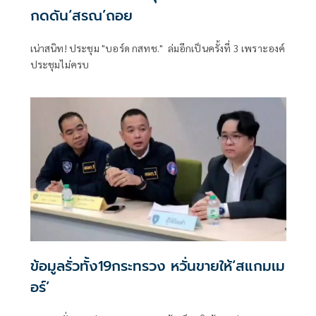
กดดัน‘สรณ’ถอย
เน่าสนิท! ประชุม "บอร์ด กสทช." ล่มอีกเป็นครั้งที่ 3 เพราะองค์
ประชุมไม่ครบ
ข้อมูลรั่วทั้ง19กระทรวง หวั่นขายให้‘สแกมเม
อร์’