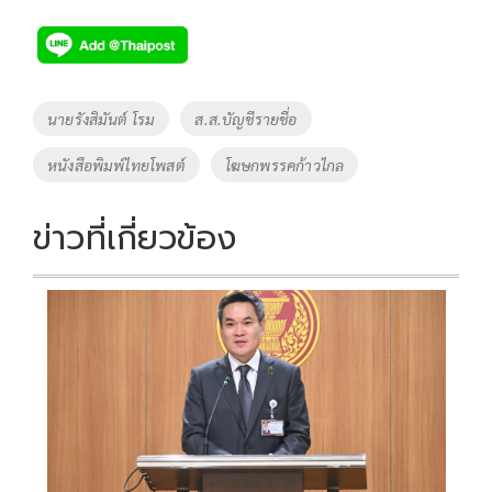
ac
wi
o
n
h
e
tt
p
e
ar
b
er
y
e
o
Li
Tags
นายรังสิมันต์ โรม
ส.ส.บัญชีรายชื่อ
o
n
หนังสือพิมพ์ไทยโพสต์
โฆษกพรรคก้าวไกล
k
k
ข่าวที่เกี่ยวข้อง