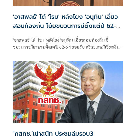
'อาสพลธ์' โต้ 'โรม' หลังโยง 'อนุทิน' เอี่ยว
สอบท้องถิ่น โบ้ยขบวนการมีตั้งแต่ปี 62-
64
'อาสพลธ์' โต้ 'โรม' หลังโยง 'อนุทิน' เอี่ยวสอบท้องถิ่น ชี้
ขบวนการมีมานานตั้งแต่ปี 62-64 ยอมรับ ศรีสะเกษมีเรียกเงิน
แลกตำแหน่ง 5-8 แสน จี้ 'สถ.' ส่ง 5 หน่วยงานสอบ 5,925 ราย
สาวให้ถึงผู้ได้รับผลประโยชน์แท้จริง เผย 'ภท.' เตรียมดันแก้
กฎหมายปิดช่องโหว่เอาผิดสอบทุจริตทุกหน่วยงาน
‘กสทช.’เน่าสนิท ประชุมล่มรอบ3