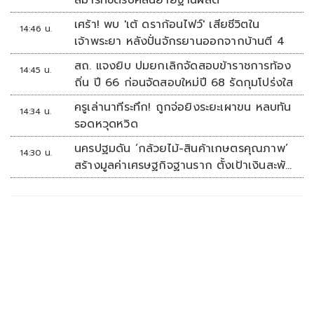
เศร้า! พบ 'เต้ ดราก้อนไฟว์' เสียชีวิตใน
14:46 น.
เจ้าพระยา หลังปั่นจักรยานออกจากบ้านตี 4
สถ. แจงยิบ ปมยกเลิกจัดสอบข้าราชการท้อง
14:45 น.
ถิ่น ปี 66 ก่อนจัดสอบใหม่ปี 68 รัดกุมโปร่งใส
ครูเล่านาทีระทึก! ถูกจ่อยิงระยะเผาขน หลบทัน
14:34 น.
รอดหวุดหวิด
นครปฐมดัน ‘กล้วยไม้-สินค้าเกษตรคุณภาพ’
14:30 น.
สร้างมูลค่าเศรษฐกิจฐานราก ตั้งเป้าเงินสะพัด
10 ล้านบาท