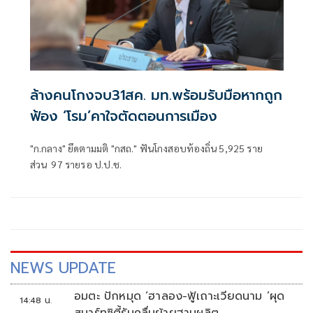
ล้างคนโกงจบ31สค. มท.พร้อมรับมือหากถูก
ฟ้อง ‘โรม’คาใจตัดตอนการเมือง
"ก.กลาง" ยึดตามมติ "กสถ." ฟันโกงสอบท้องถิ่น 5,925 ราย
ส่วน 97 รายรอ ป.ป.ช.
NEWS UPDATE
อมตะ ปักหมุด ‘ฮาลอง-ฟู้เถาะเวียดนาม ’ผุด
14:48 น.
สมาร์ทซิตี้รับคลื่นย้ายฐานผลิต