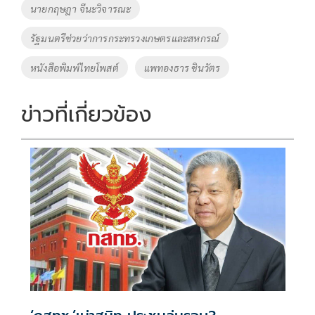
o
Li
Tags
นายกฤษฎา จีนะวิจารณะ
o
n
รัฐมนตรีช่วยว่าการกระทรวงเกษตรและสหกรณ์
k
k
หนังสือพิมพ์ไทยโพสต์
แพทองธาร ชินวัตร
ข่าวที่เกี่ยวข้อง