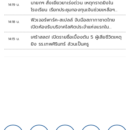
นายกฯ สั่งเยียวยาเร่งด่วน เหตุกราดยิงใน
14:19 น.
โรงเรียน เรียกประชุมกองทุนเงินช่วยเหลือฯ
ทันที
ฟิวเจอร์พาร์ค-สเปลล์ จับมือสภากาชาดไทย
14:18 น.
เปิดห้องรับบริจาคโลหิตประจำแห่งแรกใน
ศูนย์การค้าปทุมธานี
เศร้าสลด! เปิดรายชื่อเบื้องต้น 5 ผู้เสียชีวิตเหตุ
14:15 น.
ยิง รร.เทพศิรินทร์ ล้วนเป็นครู