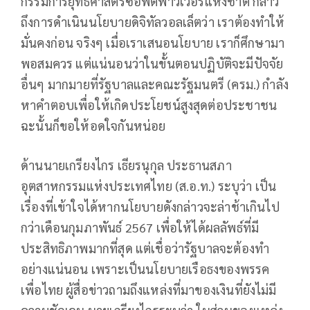
กรรมการยุทธศาสตร์ซอฟต์พาวเวอร์แห่งชาติ กล่าว
ถึงการดำเนินนโยบายดิจิทัลวอลเล็ตว่า เราต้องทำให้
มั่นคงก่อน จริงๆ เมื่อเราเสนอนโยบาย เราก็ศึกษามา
พอสมควร แต่แน่นอนว่าในขั้นตอนปฏิบัติจะมีปัจจัย
อื่นๆ มากมายที่รัฐบาลและคณะรัฐมนตรี (ครม.) กำลัง
หาคำตอบเพื่อให้เกิดประโยชน์สูงสุดต่อประชาชน
ฉะนั้นก็ขอให้อดใจกันหน่อย
ด้านนายเกรียงไกร เธียรนุกุล ประธานสภา
อุตสาหกรรมแห่งประเทศไทย (ส.อ.ท.) ระบุว่า เป็น
เรื่องที่เข้าใจได้หากนโยบายดังกล่าวจะล่าช้าเกินไป
กว่าเดือนกุมภาพันธ์ 2567 เพื่อให้ได้ผลลัพธ์ที่มี
ประสิทธิภาพมากที่สุด แต่เชื่อว่ารัฐบาลจะต้องทำ
อย่างแน่นอน เพราะเป็นนโยบายเรือธงของพรรค
เพื่อไทย ผู้สื่อข่าวถามถึงแหล่งที่มาของเงินที่ยังไม่มี