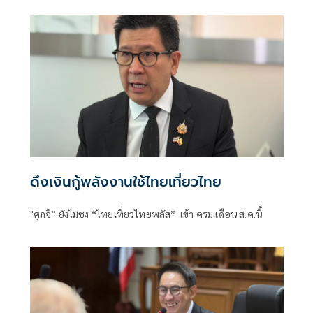
ดึงเงินกู้พลังงานใช้ไทยเที่ยวไทย
"ศุภจี” ยังไม่ชง “ไทยเที่ยวไทยพลัส” เข้า ครม.เดือน ส.ค.นี้