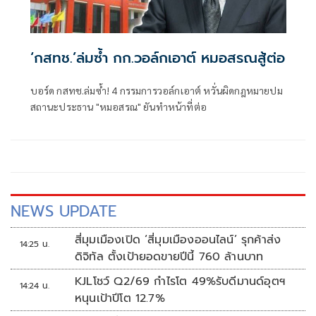
‘กสทช.’ล่มซํ้า กก.วอล์กเอาต์ หมอสรณสู้ต่อ
บอร์ด กสทช.ล่มซ้ำ! 4 กรรมการวอล์กเอาต์ หวั่นผิดกฎหมายปม
สถานะประธาน "หมอสรณ" ยันทำหน้าที่ต่อ
NEWS UPDATE
สี่มุมเมืองเปิด ‘สี่มุมเมืองออนไลน์’ รุกค้าส่ง
14:25 น.
ดิจิทัล ตั้งเป้ายอดขายปีนี้ 760 ล้านบาท
KJLโชว์ Q2/69 กำไรโต 49%รับดีมานด์อุตฯ
14:24 น.
หนุนเป้าปีโต 12.7%