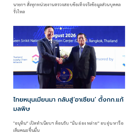
นายกฯ สั่งทุกหน่วยงานตรวจสอบข้อเท็จจริงข้อมูลส่วนบุคคล
รั่วไหล
ไทยหนุนเมียนมา กลับสู่‘อาเซียน’ ตั้งกก.แก้
มลพิษ
"อนุทิน” เปิดทำเนียบฯ ต้อนรับ “มิน อ่อง หล่าย” อบอุ่น หารือ
เต็มคณะชื่นมื่น