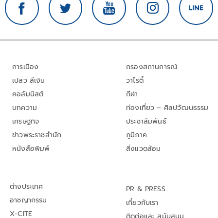
การเมือง
กรองสถานการณ์
เปลว สีเงิน
วาไรตี้
คอลัมนิสต์
กีฬา
บทความ
ท่องเที่ยว – ศิลปวัฒนธรรม
เศรษฐกิจ
ประชาสัมพันธ์
ข่าวพระราชสำนัก
ภูมิภาค
หนังสือพิมพ์
สิ่งแวดล้อม
ต่างประเทศ
PR & PRESS
อาชญากรรม
เกี่ยวกับเรา
X-CITE
ติดต่อและ สนับสนุน