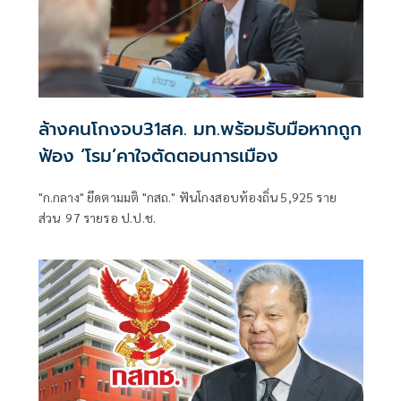
ล้างคนโกงจบ31สค. มท.พร้อมรับมือหากถูก
ฟ้อง ‘โรม’คาใจตัดตอนการเมือง
"ก.กลาง" ยึดตามมติ "กสถ." ฟันโกงสอบท้องถิ่น 5,925 ราย
ส่วน 97 รายรอ ป.ป.ช.