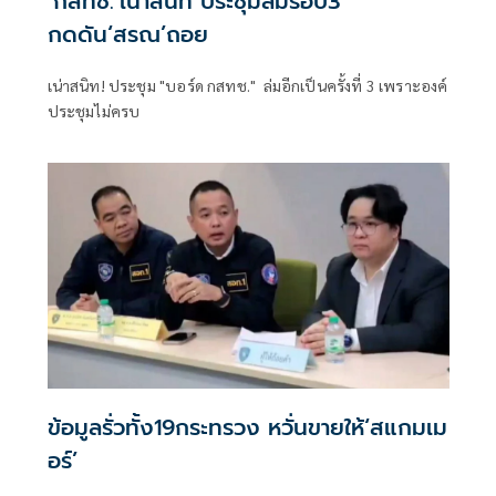
‘กสทช.’เน่าสนิท ประชุมล่มรอบ3
กดดัน‘สรณ’ถอย
เน่าสนิท! ประชุม "บอร์ด กสทช." ล่มอีกเป็นครั้งที่ 3 เพราะองค์
ประชุมไม่ครบ
ข้อมูลรั่วทั้ง19กระทรวง หวั่นขายให้‘สแกมเม
อร์’