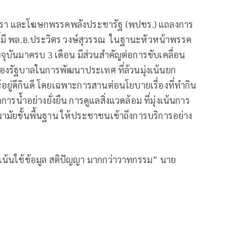
เทรา และโฆษกพรรคพลังประชารัฐ (พปชร.) แถลงการ
่มี พล.อ.ประวิตร วงษ์สุวรรณ ในฐานะหัวหน้าพรรค
จุบันมาครบ 3 เดือน มีส่วนสำคัญต่อการขับเคลื่อน
งรัฐบาลในการพัฒนาประเทศ ที่ล้วนมุ่งเน้นยก
ยู่ดีกินดี โดยเฉพาะการสานต่อนโยบายเรื่องที่ทำกิน
้ำอย่างยั่งยืน การดูแลสิ่งแวดล้อม ที่มุ่งเน้นการ
ามัยขั้นพื้นฐาน ให้ประชาชนเข้าถึงการบริการอย่าง
 เน้นใช้ข้อมูล สติปัญญา มากกว่าวาทกรรม” นาย