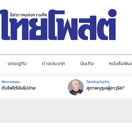
เศรษฐกิจ
ต่างประเทศ
บันเทิง
หนังสือพิม
ผักกาดหอม
วิสามัญบันเทิง
ดับไฟใต้มันไม่ง่าย
สุภาพบุรุษผู้อาวุโส?