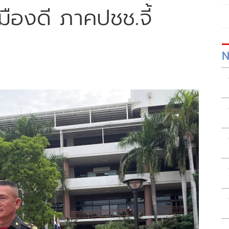
เมืองดี ภาคปชช.จี้
N