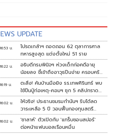
EWS UPDATE
โปรดเกล้าฯ ถอดถอน 62 ตุลาการศาล
16:53 น.
ทหารสูงสุด แต่งตั้งใหม่ 51 ราย
อธิบดีกรมพินิจฯ ห่วงเด็กก่อคดีอายุ
16:22 น.
น้อยลง ชี้เข้าถึงอาวุธปืนง่าย ครอบครัว
แตกแยกเป็นชนวนสำคัญ
ตะลึง! ค้นบ้านมือยิง รร.เทพศิรินทร์ พบ
16:19 น.
ใช้ปืนปู่ก่อเหตุ-คอมฯ ซุก 5 คลิปกราด
ยิง
ให้จริง! ประธานชมรมกำนันฯ รับได้ลด
16:02 น.
วาระเหลือ 5 ปี วอนฟื้นกองทุนสตรี
อำเภอละล้าน
'ซาลาห์' ตัวเปิดกับ 'แทร็บซอนสปอร์'
16:02 น.
ต่อหน้าแฟนบอลเรือนหมื่น