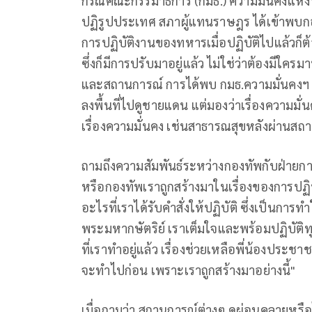
กรณีคณะกรรมาธิการ (กมธ.) ความมั่นคงแห่
ปฏิรูปประเทศ สภาผู้แทนราษฎร ได้เข้าพบกอ
การปฏิบัติงานของทหารเมื่อปฏิบัติไปแล้วก็ต้อ
ซึ่งก็มีการปรับมาอยู่แล้ว ไม่ใช่ว่าต้องมี
และสถานการณ์ การได้พบ กมธ.ความมั่นคงฯ ถือเป
ลงพื้นที่ไปดูชายแดน แต่มองว่าเรื่องความมั่
เรื่องความมั่นคง เช่นสาธารณสุขหลังผ่านสถ
ถามถึงความสัมพันธ์ระหว่างกองทัพกับฝ่ายการ
หรือกองทัพเราถูกสร้างมาในเรื่องของการปฏิบั
อะไรที่เราได้รับคำสั่งให้ปฏิบัติ ซึ่งเป็นก
พระมหากษัตริย์ เราเต็มใจและพร้อมปฏิบัติทุกเ
ที่เราทำอยู่แล้ว เรื่องช่วยเหลือพี่น้องประชา
จะทำไปก่อน เพราะเราถูกสร้างมาอย่างนี้"
เมื่อถามว่า สถานการณ์ต่างๆ ดูผ่อนคลายหรือไ