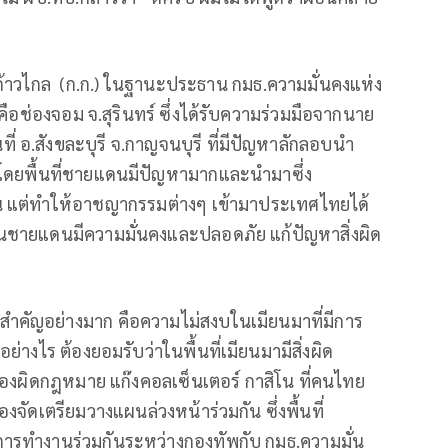
รคก้าวไกล (ก.ก.) ในฐานะประธาน กมธ.ความมั่นคงแห่ง
คือช่องจอม จ.สุรินทร์ ซึ่งได้รับความร่วมมือจากนาย
นที่ อ.สังขละบุรี จ.กาญจนบุรี ที่มีปัญหาลักลอบนำ
โดยพื้นที่ชายแดนมีปัญหามากและนำมาซึ่ง
น แต่ทำให้อาชญากรรมต่างๆ เข้ามาประเทศไทยได้
งานชายแดนมีความมั่นคงและปลอดภัย แก้ปัญหาสิ่งผิด
ยสำคัญอย่างมาก คือความไม่สงบในเมียนมาที่มีการ
่างไร ต้องยอมรับว่าในพื้นที่เมียนมามีสิ่งผิด
องผิดกฎหมาย แก๊งคอลเซ็นเตอร์ กาสิโน ที่คนไทย
องจัดเตรียมวางแผนล่วงหน้าร่วมกัน ซึ่งพื้นที่
ารทำงานร่วมกันระหว่างกองทัพกับ กมธ.ความมั่น