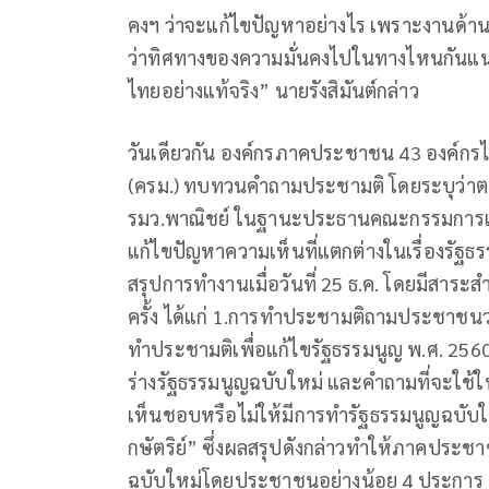
คงฯ ว่าจะแก้ไขปัญหาอย่างไร เพราะงานด้า
ว่าทิศทางของความมั่นคงไปในทางไหนกันแน
ไทยอย่างแท้จริง” นายรังสิมันต์กล่าว
วันเดียวกัน องค์กรภาคประชาชน 43 องค์กรไ
(ครม.) ทบทวนคำถามประชามติ โดยระบุว่าตา
รมว.พาณิชย์ ในฐานะประธานคณะกรรมการเพ
แก้ไขปัญหาความเห็นที่แตกต่างในเรื่องรั
สรุปการทำงานเมื่อวันที่ 25 ธ.ค. โดยมีสาระ
ครั้ง ได้แก่ 1.การทำประชามติถามประชาชนว่
ทำประชามติเพื่อแก้ไขรัฐธรรมนูญ พ.ศ. 25
ร่างรัฐธรรมนูญฉบับใหม่ และคำถามที่จะใช้ใน
เห็นชอบหรือไม่ให้มีการทำรัฐธรรมนูญฉบับ
กษัตริย์” ซึ่งผลสรุปดังกล่าวทำให้ภาคประ
ฉบับใหม่โดยประชาชนอย่างน้อย 4 ประการ ดัง