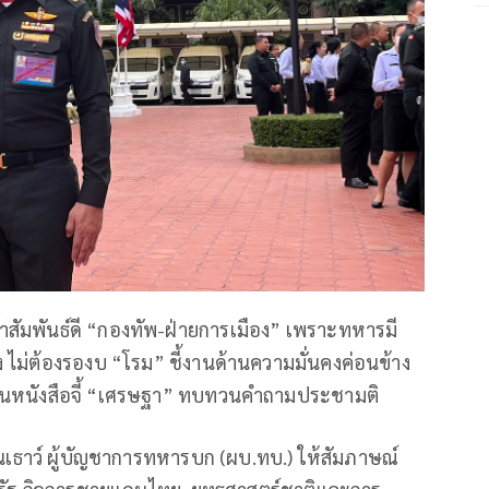
ำสัมพันธ์ดี “กองทัพ-ฝ่ายการเมือง” เพราะทหารมี
ั่ง ไม่ต้องรองบ “โรม” ชี้งานด้านความมั่นคงค่อนข้าง
ื่นหนังสือจี้ “เศรษฐา” ทบทวนคำถามประชามติ
หินเธาว์ ผู้บัญชาการทหารบก (ผบ.ทบ.) ให้สัมภาษณ์