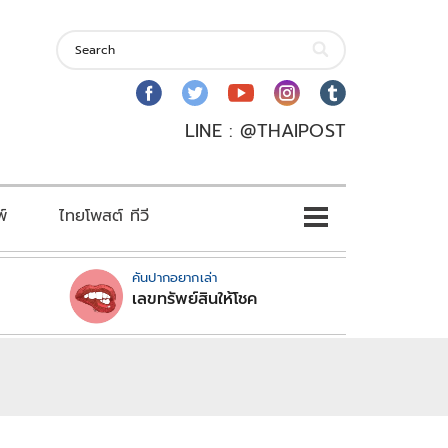
LINE : @THAIPOST
พ์
ไทยโพสต์ ทีวี
คันปากอยากเล่า
เลขทรัพย์สินให้โชค