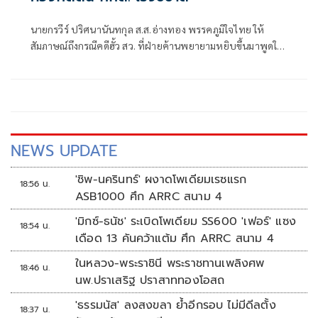
นายกรวีร์ ปริศนานันทกุล ส.ส.อ่างทอง พรรคภูมิใจไทย ให้
สัมภาษณ์ถึงกรณีคดีฮั้ว สว. ที่ฝ่ายค้านพยายามหยิบขึ้นมาพูดใน
ช่วงนี้ มองว่าจะไปถึงขั้นการยุบพรรคหรือไม่ นายกรวีร์ กล่าวว่า
ไม่ได้กังวล เพราะทั้งหมดอยู่ในขั้นตอนของ คณะกรรมการการ
เลือกตั้ง (กกต.)
NEWS UPDATE
'ชิพ-นครินทร์' ผงาดโพเดียมเรซแรก
18:56 น.
ASB1000 ศึก ARRC สนาม 4
'มิกซ์-ธนัช' ระเบิดโพเดียม SS600 'เฟอร์' แซง
18:54 น.
เดือด 13 คันคว้าแต้ม ศึก ARRC สนาม 4
ในหลวง-พระราชินี พระราชทานเพลิงศพ
18:46 น.
นพ.ปราเสริฐ ปราสาททองโอสถ
'ธรรมนัส' ลงสงขลา ย้ำอีกรอบ ไม่มีดีลตั้ง
18:37 น.