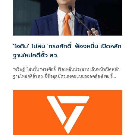
'ไอติม' ไม่สน 'ทรงศักดิ์' ฟ้องหมิ่น เปิดหลัก
ฐานใหม่คดีฮั้ว สว.
'พริษฐ์' ไม่หวั่น 'ทรงศักดิ์' ฟ้องหมิ่นประมาท เดินหน้าเปิดหลัก
ฐานใหม่คดีฮั้ว สว. ชี้ข้อมูลบัตรเลงคะแนนสอดคล้องโพย จี้
'กกต.' ส่งศาลตรวจสอบ