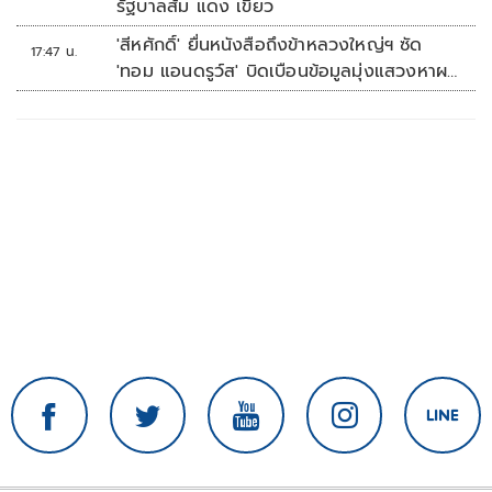
รัฐบาลส้ม แดง เขียว
'สีหศักดิ์' ยื่นหนังสือถึงข้าหลวงใหญ่ฯ ซัด
17:47 น.
'ทอม แอนดรูว์ส' บิดเบือนข้อมูลมุ่งแสวงหาผล
ประโยชน์ทางการเมือง