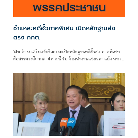
ชำแหละคดีฮั้วภาคพิเศษ เปิดหลักฐานส่ง
ตรง กกต.
'ฝ่ายค้าน' เตรียมจัดกิจกรรมเปิดหลักฐานคดีฮั้วสว. ภาคพิเศษ
สื่อสารตรงถึง กกต. 4 ส.ค.นี้ รับ ต้องทำงานแข่งเวลา แย้ม หาก
ยกคำร้องทั้งหมด-ตัดตอนบางรายส่งศาล ต้องดูเข้าข่ายละเว้น
การปฏิบัติหน้าที่หรือไม่