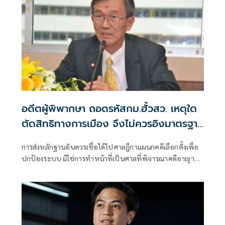
อดีตผู้พิพากษา ถอดรหัสกม.ฮั้วสว. เหตุใด
ตัดสิทธิทางการเมือง จึงไม่ควรอิงมาตรฐาน
เดียวกับคดีอาญา
การส่งหลักฐานอันควรเชื่อได้ไปศาลฎีกาแผนกคดีเลือกตั้งเพื่อ
ปกป้องระบบ มิใช่การทำหน้าที่เป็นศาลที่พิจารณาคดีอาญา
เพื่อลงโทษตัวบุคคล