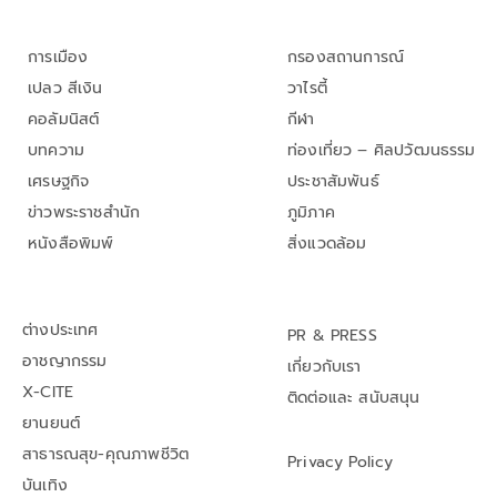
การเมือง
กรองสถานการณ์
เปลว สีเงิน
วาไรตี้
คอลัมนิสต์
กีฬา
บทความ
ท่องเที่ยว – ศิลปวัฒนธรรม
เศรษฐกิจ
ประชาสัมพันธ์
ข่าวพระราชสำนัก
ภูมิภาค
หนังสือพิมพ์
สิ่งแวดล้อม
ต่างประเทศ
PR & PRESS
อาชญากรรม
เกี่ยวกับเรา
X-CITE
ติดต่อและ สนับสนุน
ยานยนต์
สาธารณสุข-คุณภาพชีวิต
Privacy Policy
บันเทิง