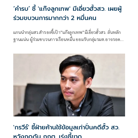
‘คำรบ’ ชี้ 'แก๊งลูกเทพ' มีเอี่ยวฮั้วสว. เผยผู้
ร่วมขบวนการมากกว่า 2 หมื่นคน
แกนนำกลุ่มสว.สำรองชี้เป้า”แก๊งลูกเทพ”มีเอี่ยวฮั้วสว. ลั่นหลัก
ฐานแน่น ผู้ร่วมขบวนการเรือนหมื่น ยอมรับกลุ่มรมต.อาจรอด
เพราะคดีอาญา หลักฐานต้องชัดสิ้นข้อสงสัย เตือนกกต.หากไม่
ส่งศาลฎีกาสอย 138 สว.โดนร้องเอาผิดติดคุก!
'กรวีร์' ชี้ฝ่ายค้านใช้ข้อมูลเก่าปั่นคดีฮั้ว สว.
หวังกดดัน กกต. เร่งชี้ขาด