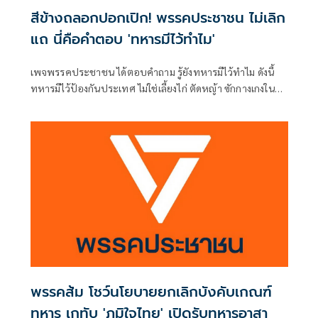
สีข้างถลอกปอกเปิก! พรรคประชาชน ไม่เลิก
แถ นี่คือคำตอบ 'ทหารมีไว้ทำไม'
เพจพรรคประชาชน ได้ตอบคำถาม รู้ยังทหารมีไว้ทำไม ดังนี้
ทหารมีไว้ป้องกันประเทศ ไม่ใช่เลี้ยงไก่ ตัดหญ้า ซักกางเกงใน
เมียนาย หรือบริหารสนามกอล์ฟ สนามมวย และสถานีโทรทัศน์
พรรคส้ม โชว์นโยบายยกเลิกบังคับเกณฑ์
ทหาร เกทับ 'ภูมิใจไทย' เปิดรับทหารอาสา