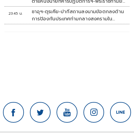
ตำแหน่งนายทหารปฏิบัติการฯ-พระราชทานยศ
'พลตรี'
ซาอุฯ-ตุรเคีย-ปากีสถานลงนามข้อตกลงด้าน
23:45 น.
การป้องกันประเทศท่ามกลางสงครามใน
ภูมิภาค