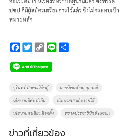
อะไรใหม่ เป็นเรื่องที่ทราบอยู่นานแล้ว ซึ่งพรรค
ปชป.ก็มีผู้สมัครเตรียมการไว้แล้ว จึงไม่กระทบเป้า
หมายหลัก
F
T
C
Li
S
ac
wi
o
n
h
e
tt
p
e
ar
b
er
y
e
o
Li
Tags
จุรินทร์-ลักษณวิศิษฎ์
นายนิพนธ์ บุญญามณี
o
n
นโยบายที่ดินทำกิน
นโยบายประกันรายได้
k
k
นโยบายหาเสียงเลือกตั้ง
พรรคประชาธิปัตย์ (ปชป.)
ข่าวที่เกี่ยวข้อง