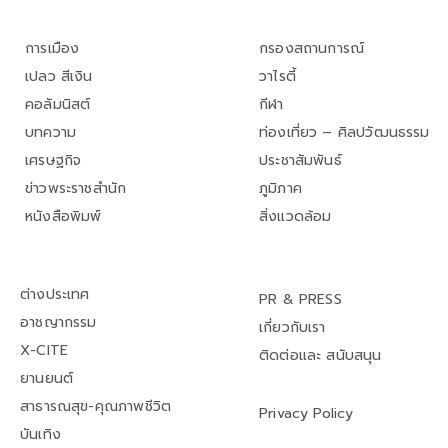
การเมือง
กรองสถานการณ์
เปลว สีเงิน
วาไรตี้
คอลัมนิสต์
กีฬา
บทความ
ท่องเที่ยว – ศิลปวัฒนธรรม
เศรษฐกิจ
ประชาสัมพันธ์
ข่าวพระราชสำนัก
ภูมิภาค
หนังสือพิมพ์
สิ่งแวดล้อม
ต่างประเทศ
PR & PRESS
อาชญากรรม
เกี่ยวกับเรา
X-CITE
ติดต่อและ สนับสนุน
ยานยนต์
สาธารณสุข-คุณภาพชีวิต
Privacy Policy
บันเทิง