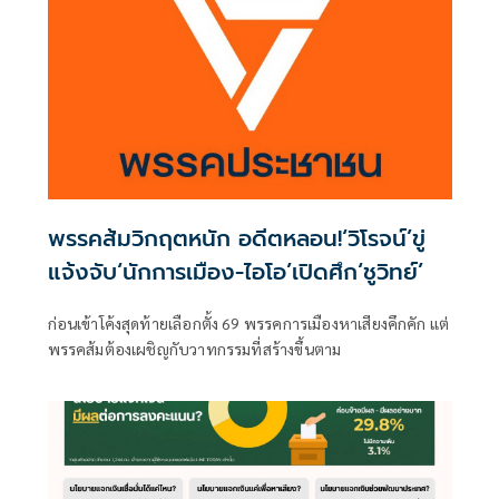
พรรคส้มวิกฤตหนัก อดีตหลอน!‘วิโรจน์’ขู่
แจ้งจับ‘นักการเมือง-ไอโอ’เปิดศึก‘ชูวิทย์’
ก่อนเข้าโค้งสุดท้ายเลือกตั้ง 69 พรรคการเมืองหาเสียงคึกคัก แต่
พรรคส้มต้องเผชิญกับวาทกรรมที่สร้างขึ้นตาม