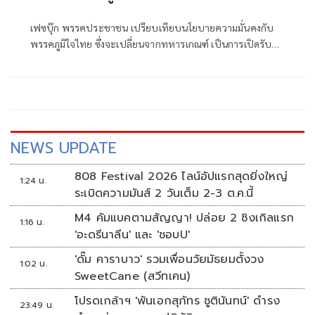
เฟซบุ๊ก พรรคประชาชน เปรียบเทียบนโยบายความมั่นคงกับ
พรรคภูมิใจไทย ซึ่งจะเปลี่ยนจากทหารเกณฑ์ เป็นการเปิดรับ
ทหารอาสา 100,000 อัตรา ประจำการ 4 ปี เงินเดือน 12,000
บาท
NEWS UPDATE
808 Festival 2026 ไลน์อัปแรกสุดยิ่งใหญ่
1:24 น.
ระเบิดความมันส์ 2 วันเต็ม 2-3 ต.ค.นี้
M4 คัมแบคตามสัญญา! ปล่อย 2 ซิงเกิลแรก
1:16 น.
'อะดรีนาลีน' และ 'ชอบU'
'ดั๊ม คาราบาว' รวมเพื่อนวัยมัธยมตั้งวง
1:02 น.
SweetCane (สวีทเคน)
โปรดเกล้าฯ 'พันเอกสุภัทร ชูตินันทน์' ดำรง
23:49 น.