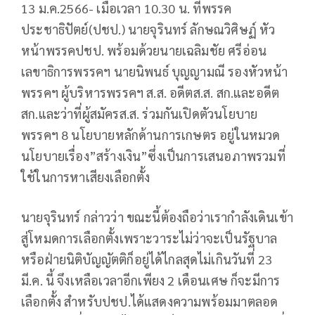
13 ม.ค.2566- เมื่อเวลา 10.30 น. ที่พรรค
ประชาธิปัตย์(ปชป.) นายจุรินทร์ ลักษณวิศิษฏ์ หัว
หน้าพรรคปชป. พร้อมด้วยนายเฉลิมชัย ศรีอ่อน
เลขาธิการพรรคฯ นายนิพนธ์ บุญญามณี รองหัวหน้า
พรรคฯ ผู้บริหารพรรคฯ ส.ส. อดีตส.ส. สก.และอดีต
สก.และว่าที่ผู้สมัครส.ส. ร่วมกันเปิดตัวนโยบาย
พรรคฯ 8 นโยบายหลักด้านการเกษตร อยู่ในหมวด
นโยบายเรื่อง”สร้างเงิน”ซึ่งเป็นการเสนอภาพรวมที่
ใช้ในการหาเสียงเลือกตั้ง
นายจุรินทร์ กล่าวว่า ขณะนี้ต้องถือว่าเรากำลังเดินเข้า
สู่โหมดการเลือกตั้งเพราะวาระไม่ว่าจะเป็นรัฐบาล
หรือฝ่ายนิติบัญญัตติก็อยู่ได้ไกลสุดไม่เกินวันที่ 23
มี.ค. นี้ จึงเหลือเวลาอีกเพียง 2 เดือนเศษ ก็จะมีการ
เลือกตั้ง สำหรับปชป.ได้แสดงความพร้อมมาตลอด