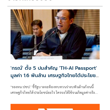
'กรณ์' ตั้ง 5 ปมสำคัญ 'TH-AI Passport'
มูลค่า 1.6 พันล้าน เศรษฐกิจไทยได้ประโยชน์
อะไร
‘รองหน.ปชป.’ ชี้รัฐบาลจะต้องทบทวนว่างบพันล้านก้อนนี้
เศรษฐกิจไทยได้ประโยชน์อะไร ใครจะได้ใช้จนเกิดมูลค่าจริง
และระหว่างการเอาเงินไปถมกำไรให้ต่างชาติผ่านสัญญาเช่าที่
ใช้ไม่หมดก็ต้องทิ้งไปกับการปักเสาเข็มสร้างโครงสร้างพื้นฐาน
AI ที่คนไทยเป็นเจ้าของร่วมกันอย่างแท้จริง