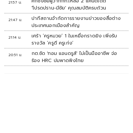
ศึกชิงชัยผู้ว่ากกท.เหลือ 2 แคนดิเดต
21:57 น.
'โปรดปราน-มีชัย' คุณสมบัติครบถ้วน
ปากีสถานจำกัดการรายงานข่าวของสื่อต่าง
21:47 น.
ประเทศนอกเมืองสำคัญ
เศร้า ‘ครูหมวย’ 1 ในเหยื่อกราดยิง เพิ่งรับ
21:14 น.
รางวัล ‘ครูดี ครูเก่ง’
กต.ซัด 'ทอม แอนดรูส์' ไม่เป็นมืออาชีพ จ่อ
20:51 น.
ร้อง HRC ปมพาดพิงไทย