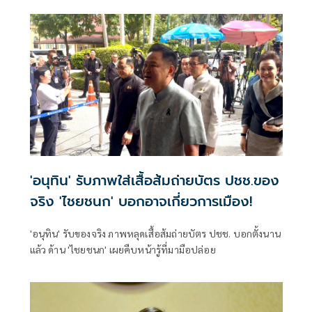
เต้นได้ ชี้รีเซ็ต มท.จบใน ก.ย.นี้
'อนุทิน' รับภาพใส่เสื้อส้มถ่ายบัตร ปชช.ของ
จริง 'ไชยชนก' บอกอาจเกี่ยวการเมือง!
'อนุทิน' รับของจริง ภาพหลุดเสื้อส้มถ่ายบัตร ปชช. บอกตั้งนาน
แล้ว ด้าน 'ไชยชนก' เผยคืบหน้ารู้ที่มามือปล่อย