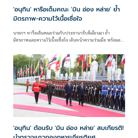
'อนุทิน' หารือเต็มคณะ 'มิน อ่อง หล่าย' ย้ำ
มิตรภาพ-ความไว้เนื้อเชื่อใจ
นายกฯ หารือเต็มคณะร่วมกับประธานาธิบดีเมียนมา ย้ำ
มิตรภาพและความไว้เนื้อเชื่อใจ เดินหน้าความร่วมมือ พร้อมลง
นาม MOU 3 ฉบับ เสริมสร้างความร่วมมือแรงงาน -จัดการ
คุณภาพน้ำ -เทคโนโลยีอวกาศ
'อนุทิน' ต้อนรับ 'มิน อ่อง หล่าย' สมเกียรติ!
นำตรวจแถวกองทหารเกียรติยศ