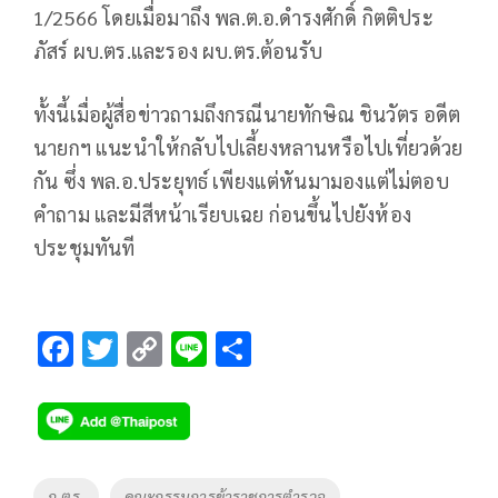
1/2566 โดยเมื่อมาถึง พล.ต.อ.ดำรงศักดิ์ กิตติประ
ภัสร์ ผบ.ตร.และรอง ผบ.ตร.ต้อนรับ
ทั้งนี้เมื่อผู้สื่อข่าวถามถึงกรณีนายทักษิณ ชินวัตร อดีต
นายกฯ แนะนำให้กลับไปเลี้ยงหลานหรือไปเที่ยวด้วย
กัน ซึ่ง พล.อ.ประยุทธ์ เพียงแต่หันมามองแต่ไม่ตอบ
คำถาม และมีสีหน้าเรียบเฉย ก่อนขึ้นไปยังห้อง
ประชุมทันที
F
T
C
Li
S
ac
wi
o
n
h
e
tt
p
e
ar
b
er
y
e
o
Li
Tags
ก.ตร.
คณะกรรมการข้าราชการตำรวจ