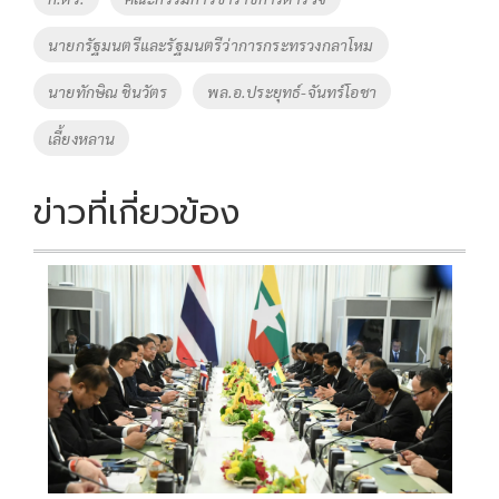
o
n
นายกรัฐมนตรีและรัฐมนตรีว่าการกระทรวงกลาโหม
k
k
นายทักษิณ ชินวัตร
พล.อ.ประยุทธ์-จันทร์โอชา
เลี้ยงหลาน
ข่าวที่เกี่ยวข้อง