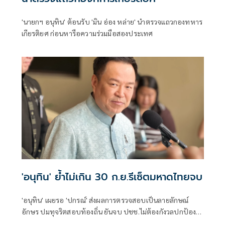
'นายกฯ อนุทิน' ต้อนรับ 'มิน อ่อง หล่าย' นำตรวจแถวกองทหาร
เกียรติยศ ก่อนหารือความร่วมมือสองประเทศ
'อนุทิน' ย้ำไม่เกิน 30 ก.ย.รีเซ็ตมหาดไทยจบ
'อนุทิน' เผยรอ 'ปกรณ์' ส่งผลการตรวจสอบเป็นลายลักษณ์
อักษร ปมทุจริตสอบท้องถิ่น ยันจบ ปชช.ไม่ต้องกังวลปกป้อง
ใคร พอใจ ขรก.ยึดแนวทางปิดชื่อถือพฤติกรรม บอกไม่มีใครวิ่ง