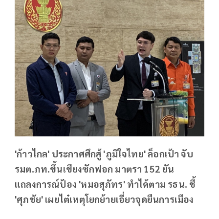
'ก้าวไกล' ประกาศศึกสู้ 'ภูมิใจไทย' ล็อกเป้า จับ
รมต.ภท.ขึ้นเขียงซักฟอก มาตรา 152 ยัน
แถลงการณ์ป้อง 'หมอสุภัทร' ทำได้ตาม รธน. ชี้
'ศุภชัย' เผยไต๋เหตุโยกย้ายเอี่ยวจุดยืนการเมือง