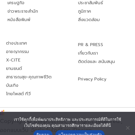
เศรษฐกิจ
ประชาสัมพันธ์
ข่าวพระราชสำนัก
ภูมิภาค
หนังสือพิมพ์
สิ่งแวดล้อม
ต่างประเทศ
PR & PRESS
อาชญากรรม
เกี่ยวกับเรา
X-CITE
ติดต่อและ สนับสนุน
ยานยนต์
สาธารณสุข-คุณภาพชีวิต
Privacy Policy
บันเทิง
ไทยโพสต์ ทีวี
เราใช้คุกกี้เพื่อพัฒนาประสิทธิภาพ และประสบการณ์ที่ดีในการใช้
Copyright© thaipost.net, All rights reserved.,
เว็บไซต์ของคุณ คุณสามารถศึกษารายละเอียดได้ที่นี่
ออกแบบเว็บ จัดทำเว็บไซต์โดย iDesign
ยินยอม
นโยบายความเป็นส่วนตัว