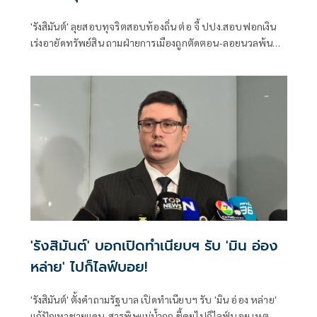
'รังสิมันต์' ลุยสอบทุจริตสอบท้องถิ่น ต่อ จี้ ปปง.สอบฟอกเงิน
เร่งอายัดทรัพย์สิน ถามฝ่ายการเมืองถูกตัดตอน-ลอยนวลพ้นผิด
เหน็บ 'อนุทิน' รับแต่ชอบ ไม่รู้ในอนาคตมาตรการป้องกันจะ
รัดกุมหรือไม่
'รังสิมันต์' บอกเปิดทำเนียบฯ รับ 'มิน อ่อง
หล่าย' ไปก็ไลฟ์บอย!
'รังสิมันต์' ตั้งคำถามรัฐบาล เปิดทำเนียบฯ รับ 'มิน อ่อง หล่าย'
แก้ปัญหาชายแดน-สารพิษแม่น้ำกก ชี้คุยไปก็ไลฟ์บอย เหตุ