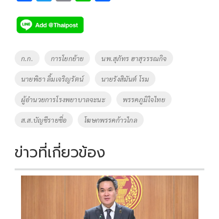
ac
wi
o
n
h
e
tt
p
e
ar
b
er
y
e
o
Li
Tags
ก.ก.
การโยกย้าย
นพ.สุภัทร ฮาสุวรรณกิจ
o
n
นายพิธา ลิ้มเจริญรัตน์
นายรังสิมันต์ โรม
k
k
ผู้อำนวยการโรงพยาบาลจะนะ
พรรคภูมิใจไทย
ส.ส.บัญชีรายชื่อ
โฆษกพรรคก้าวไกล
ข่าวที่เกี่ยวข้อง