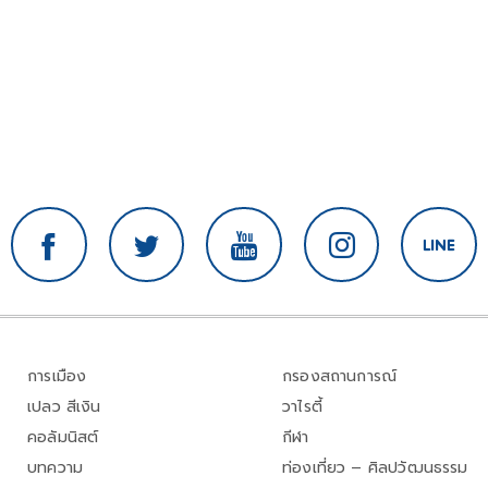
การเมือง
กรองสถานการณ์
เปลว สีเงิน
วาไรตี้
คอลัมนิสต์
กีฬา
บทความ
ท่องเที่ยว – ศิลปวัฒนธรรม