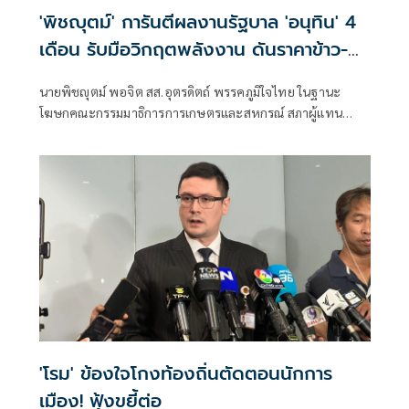
'พิชญุตม์' การันตีผลงานรัฐบาล 'อนุทิน' 4
เดือน รับมือวิกฤตพลังงาน ดันราคาข้าว-
ยาง-ปาล์ม พุ่งต่อเนื่อง พร้อมอัดมาตรการ
นายพิชญุตม์ พอจิต สส.อุตรดิตถ์ พรรคภูมิใจไทย ในฐานะ
ช่วยลดต้นทุน-ขยายตลาดโลก
โฆษกคณะกรรมมาธิการการเกษตรและสหกรณ์ สภาผู้แทน
ราษฎร กล่าวถึงสถานการณ์ราคาสินค้าเกษตร ว่า ภายหลัง
รัฐบาลภายใต้การนำของนายอนุทิน ชาญวีรกูล นายกรัฐมนตรี
เข้าบริหารประเทศ 4 เดือน สามารถรับมือกับวิกฤตพลังงาน
และสงครามตะวันออกกลางได้ดี ส่งผลให้ราคาสินค้าเกษตร
หลักปรับตัวสูงขึ้น
'โรม' ข้องใจโกงท้องถิ่นตัดตอนนักการ
เมือง! ฟุ้งขยี้ต่อ