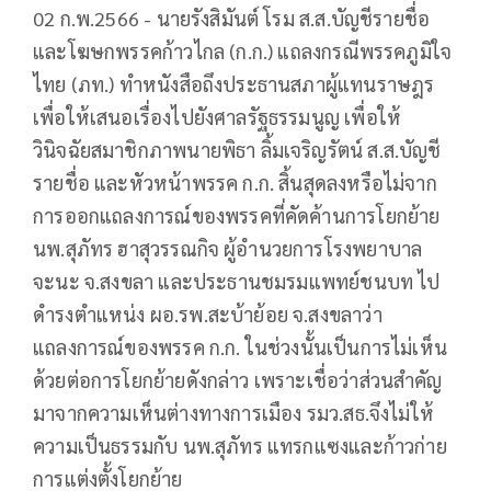
02 ก.พ.2566 - นายรังสิมันต์ โรม ส.ส.บัญชีรายชื่อ
และโฆษกพรรคก้าวไกล (ก.ก.) แถลงกรณีพรรคภูมิใจ
ไทย (ภท.) ทำหนังสือถึงประธานสภาผู้แทนราษฎร
เพื่อให้เสนอเรื่องไปยังศาลรัฐธรรมนูญ เพื่อให้
วินิจฉัยสมาชิกภาพนายพิธา ลิ้มเจริญรัตน์ ส.ส.บัญชี
รายชื่อ และหัวหน้าพรรค ก.ก. สิ้นสุดลงหรือไม่จาก
การออกแถลงการณ์ของพรรคที่คัดค้านการโยกย้าย
นพ.สุภัทร ฮาสุวรรณกิจ ผู้อำนวยการโรงพยาบาล
จะนะ จ.สงขลา และประธานชมรมแพทย์ชนบท ไป
ดำรงตำแหน่ง ผอ.รพ.สะบ้าย้อย จ.สงขลาว่า
แถลงการณ์ของพรรค ก.ก. ในช่วงนั้นเป็นการไม่เห็น
ด้วยต่อการโยกย้ายดังกล่าว เพราะเชื่อว่าส่วนสำคัญ
มาจากความเห็นต่างทางการเมือง รมว.สธ.จึงไม่ให้
ความเป็นธรรมกับ นพ.สุภัทร แทรกแซงและก้าวก่าย
การแต่งตั้งโยกย้าย