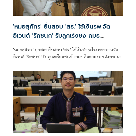
'หมอสุภัทร' ยื่นสอบ 'สธ.' ใช้เงินรพ.จัด
อีเวนต์ 'รักชนก' รับลูกเร่งชง กมธ.
สังคายนา
'หมอสุภัทร’ บุกสภา ยื่นสอบ ‘สธ.’ ใช้เงินบำรุงโรงพยาบาลจัด
อีเวนต์ 'รักชนก' ’รับลูกเตรียมชงเข้า กมธ.ติดตามงบฯ สังคายนา