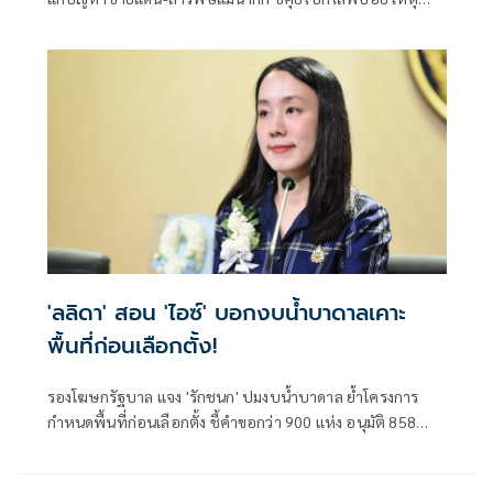
ควบคุมกองกำลังว้าไม่ได้ เตือนอาจเป็นการเพิ่มความชอบธรรม
ให้รัฐบาลเมียนมา
'ลลิดา' สอน 'ไอซ์' บอกงบน้ำบาดาลเคาะ
พื้นที่ก่อนเลือกตั้ง!
รองโฆษกรัฐบาล แจง 'รักชนก' ปมงบน้ำบาดาล ย้ำโครงการ
กำหนดพื้นที่ก่อนเลือกตั้ง ชี้คำขอกว่า 900 แห่ง อนุมัติ 858
แห่งตามหลักเกณฑ์ ไม่ใช่จัดสรรตามการเมือง