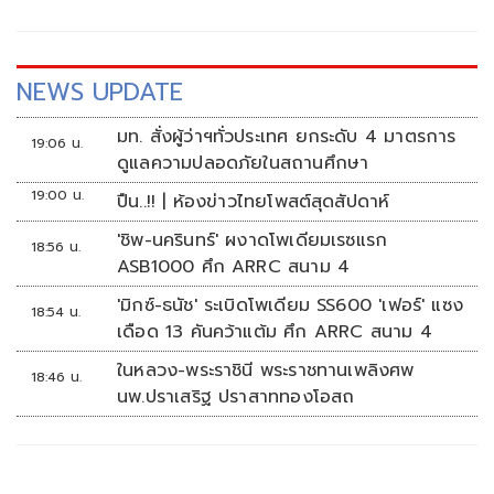
NEWS UPDATE
มท. สั่งผู้ว่าฯทั่วประเทศ ยกระดับ 4 มาตรการ
19:06 น.
ดูแลความปลอดภัยในสถานศึกษา
19:00 น.
ปืน..!! | ห้องข่าวไทยโพสต์สุดสัปดาห์
'ชิพ-นครินทร์' ผงาดโพเดียมเรซแรก
18:56 น.
ASB1000 ศึก ARRC สนาม 4
'มิกซ์-ธนัช' ระเบิดโพเดียม SS600 'เฟอร์' แซง
18:54 น.
เดือด 13 คันคว้าแต้ม ศึก ARRC สนาม 4
ในหลวง-พระราชินี พระราชทานเพลิงศพ
18:46 น.
นพ.ปราเสริฐ ปราสาททองโอสถ