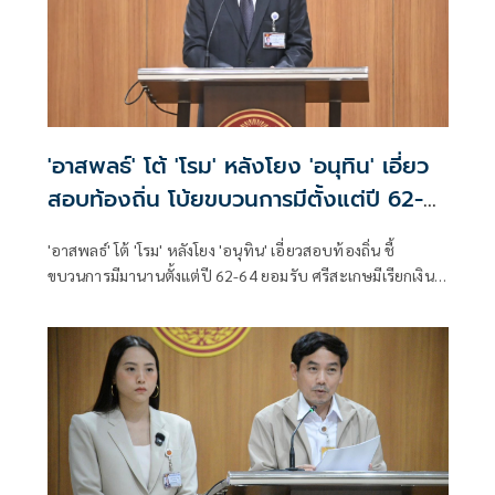
'อาสพลธ์' โต้ 'โรม' หลังโยง 'อนุทิน' เอี่ยว
สอบท้องถิ่น โบ้ยขบวนการมีตั้งแต่ปี 62-
64
'อาสพลธ์' โต้ 'โรม' หลังโยง 'อนุทิน' เอี่ยวสอบท้องถิ่น ชี้
ขบวนการมีมานานตั้งแต่ปี 62-64 ยอมรับ ศรีสะเกษมีเรียกเงิน
แลกตำแหน่ง 5-8 แสน จี้ 'สถ.' ส่ง 5 หน่วยงานสอบ 5,925 ราย
สาวให้ถึงผู้ได้รับผลประโยชน์แท้จริง เผย 'ภท.' เตรียมดันแก้
กฎหมายปิดช่องโหว่เอาผิดสอบทุจริตทุกหน่วยงาน