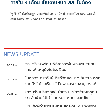
ภายใน 4 เดือน เป็นงานหนัก สส. ไม่ต้อง
กินต้องนอน
"ชูศักดิ์" นัดทีมกฎหมายเพื่อไทย ถกจัดทำร่างแก้ไข รธน. แนะตั้ง
กมธ.ดึงตัวแทนทุกภาคส่วนร่วมแทน ส.ส.ร.
NEWS UPDATE
วธ.เตรียมพร้อม พิธีการศพในพระบรมราชานุ
20:59 น.
เคราะห์ เหตุยิงในโรงเรียน
ในหลวง ทรงรับผู้เสียชีวิตและบาดเจ็บจากเหตุก
20:27 น.
ราดยิงในโรงเรียน ไว้ในพระบรมราชานุเคราะห์
ชาวบุรีรัมย์ร้องทุกข์ น้ำท่วมนาข้าวซ้ำซากทุกปี
20:13 น.
รถเล็กผ่านไม่ได้ วอนหน่วยงานเร่งแก้ไข
มท. สั่งผู้ว่าฯทั่วประเทศ ยกระดับ 4 มาตรการ