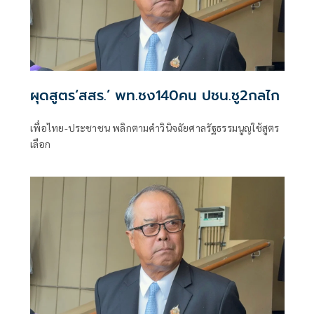
ผุดสูตร‘สสร.’ พท.ชง140คน ปชน.ชู2กลไก
เพื่อไทย-ประชาชน พลิกตามคำวินิจฉัยศาลรัฐธรรมนูญใช้สูตร
เลือก