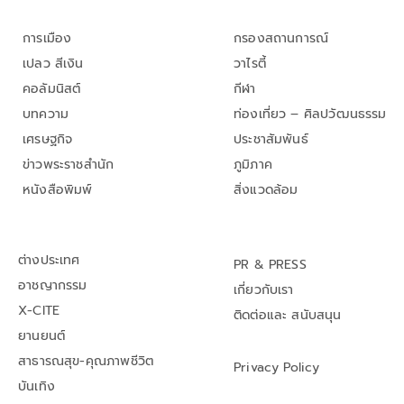
การเมือง
กรองสถานการณ์
เปลว สีเงิน
วาไรตี้
คอลัมนิสต์
กีฬา
บทความ
ท่องเที่ยว – ศิลปวัฒนธรรม
เศรษฐกิจ
ประชาสัมพันธ์
ข่าวพระราชสำนัก
ภูมิภาค
หนังสือพิมพ์
สิ่งแวดล้อม
ต่างประเทศ
PR & PRESS
อาชญากรรม
เกี่ยวกับเรา
X-CITE
ติดต่อและ สนับสนุน
ยานยนต์
สาธารณสุข-คุณภาพชีวิต
Privacy Policy
บันเทิง