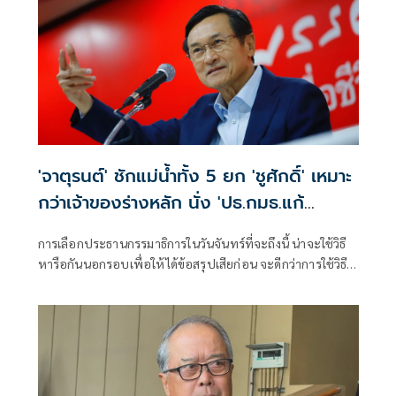
'จาตุรนต์' ชักแม่น้ำทั้ง 5 ยก 'ชูศักดิ์' เหมาะ
กว่าเจ้าของร่างหลัก นั่ง 'ปธ.กมธ.แก้
รัฐธรรมนูญ'
การเลือกประธานกรรมาธิการในวันจันทร์ที่จะถึงนี้ น่าจะใช้วิธี
หารือกันนอกรอบเพื่อให้ได้ข้อสรุปเสียก่อน จะดีกว่าการใช้วิธี
ลงคะแนนในที่ประชุม