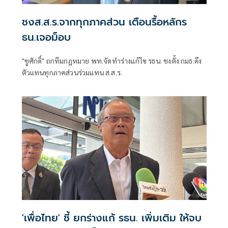
ชงส.ส.ร.จากทุกภาคส่วน เตือนรื้อหลักร
ธน.เจอม็อบ
"ชูศักดิ์" ถกทีมกฎหมาย พท.จัดทำร่างแก้ไข รธน. ชงตั้ง กมธ.ดึง
ตัวแทนทุกภาคส่วนร่วมแทน ส.ส.ร.
'เพื่อไทย' ชี้ ยกร่างแก้ รธน. เพิ่มเติม ให้จบ