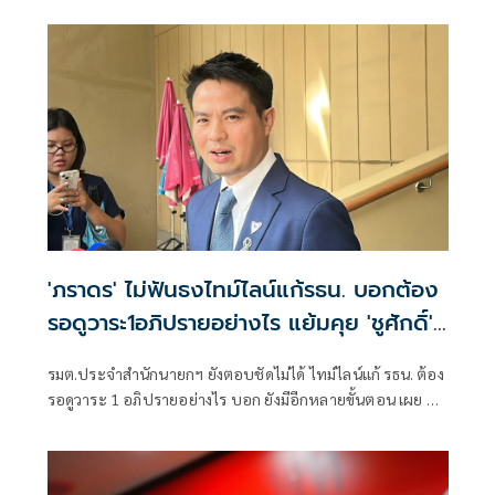
'ภราดร' ไม่ฟันธงไทม์ไลน์แก้รธน. บอกต้อง
รอดูวาระ1อภิปรายอย่างไร แย้มคุย 'ชูศักดิ์'
พร้อมเติมเสียง พท. ยื่นร่างได้
รมต.ประจำสำนักนายกฯ ยังตอบชัดไม่ได้ ไทม์ไลน์แก้ รธน. ต้อง
รอดูวาระ 1 อภิปรายอย่างไร บอก ยังมีอีกหลายขั้นตอน เผย คุย
ชูศักดิ์ แล้ว พร้อมเติมเสียงให้ พท.ยื่นร่างได้