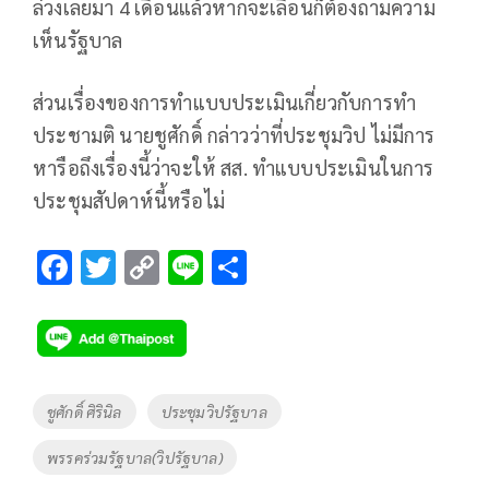
ล่วงเลยมา 4 เดือนแล้วหากจะเลื่อนก็ต้องถามความ
เห็นรัฐบาล
ส่วนเรื่องของการทำแบบประเมินเกี่ยวกับการทำ
ประชามติ นายชูศักดิ์ กล่าวว่าที่ประชุมวิป ไม่มีการ
หารือถึงเรื่องนี้ว่าจะให้ สส. ทำแบบประเมินในการ
ประชุมสัปดาห์นี้หรือไม่
F
T
C
Li
S
ac
wi
o
n
h
e
tt
p
e
ar
b
er
y
e
o
Li
Tags
ชูศักดิ์ ศิรินิล
ประชุมวิปรัฐบาล
o
n
พรรคร่วมรัฐบาล(วิปรัฐบาล)
k
k