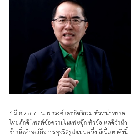
6 มี.ค.2567 - น.พ.วรงค์ เดชกิจวิกรม หัวหน้าพรรค
ไทยภักดี โพสต์ข้อความในเฟซบุ๊ก หัวข้อ #คดีจำนำ
ข้าวยิ่งลักษณ์คือการทุจริตรูปแบบหนึ่ง มีเนื้อหาดังนี้