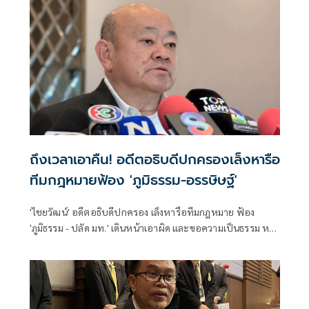
ถึงเวลาเอาคืน! อดีตอธิบดีปกครองเล็งหารือ
ทีมกฎหมายฟ้อง 'ภูมิธรรม-อรรษิษฐ์'
'ไชยวัฒน์' อดีตอธิบดีปกครอง เล็งหารือทีมกฎหมาย ฟ้อง
'ภูมิธรรม - ปลัด มท.' เดินหน้าเอาผิด และขอความเป็นธรรม หลัง
ก.พ.ค.ชี้คำสั่งย้ายไม่ชอบด้วยกฎหมาย