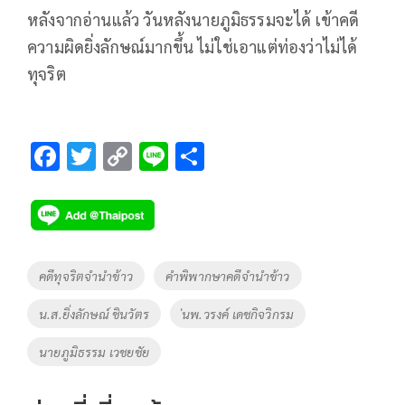
หลังจากอ่านแล้ว วันหลังนายภูมิธรรมจะได้ เข้าคดี
ความผิดยิ่งลักษณ์มากขึ้น ไม่ใช่เอาแต่ท่องว่าไม่ได้
ทุจริต
F
T
C
Li
S
ac
wi
o
n
h
e
tt
p
e
ar
b
er
y
e
o
Li
Tags
คดีทุจริตจำนำข้าว
คำพิพากษาคดีจำนำข้าว
o
n
น.ส.ยิ่งลักษณ์ ชินวัตร
่นพ.วรงค์ เดชกิจวิกรม
k
k
นายภูมิธรรม เวชยชัย