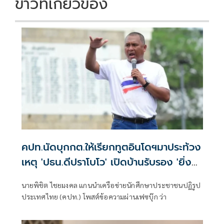
ข่าวที่เกี่ยวข้อง
คปท.นัดบุกกต.ให้เรียกทูตอินโดฯมาประท้วง
เหตุ 'ปธน.ดีปราโบโว' เปิดบ้านรับรอง 'ยิ่ง
ลักษณ์'
นายพิชิต ไชยมงคล แกนนำเครือข่ายนักศึกษาประชาชนปฏิรูป
ประเทศไทย (คปท.) โพสต์ข้อความผ่านเฟซบุ๊ก ว่า