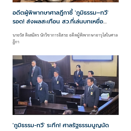
อดีตผู้พิพากษาศาลฎีกาชี้ 'ภูมิธรรม–ทวี'
รอด! ส่งผลสะเทือน สว.ที่เล่นบทเหยื่อ
กระอัก
นายวัส ติงสมิตร นักวิชาการอิสระ อดีตผู้พิพากษาอาวุโสในศาล
ฎีกา
'ภูมิธรรม-ทวี' ระทึก! ศาลรัฐธรรมนูญนัด