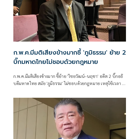
ก.พ.ค.มีมติเสียงข้างมากชี้ 'ภูมิธรรม' ย้าย 2
บิ๊กมหาดไทยไม่ชอบด้วยกฎหมาย
ก.พ.ค.มีมติเสียงข้างมาก ชี้ย้าย 'ไชยวัฒน์–นฤชา' อดีต 2 บิ๊กอธิ
บดีมหาดไทย สมัย 'ภูมิธรรม' ไม่ชอบด้วยกฎหมาย เหตุใช้เวลา 4
วันหลังมอบนโยบาย ก่อนเด้งเข้ากรุทันที สะท้อนความเร่งรีบ ไร้
เหตุจำเป็น