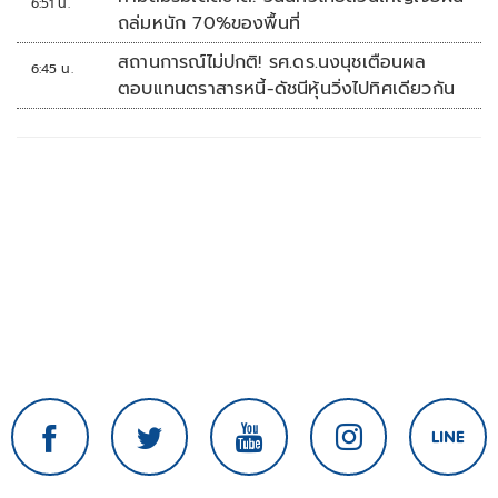
6:51 น.
ถล่มหนัก 70%ของพื้นที่
สถานการณ์ไม่ปกติ! รศ.ดร.นงนุชเตือนผล
6:45 น.
ตอบแทนตราสารหนี้-ดัชนีหุ้นวิ่งไปทิศเดียวกัน