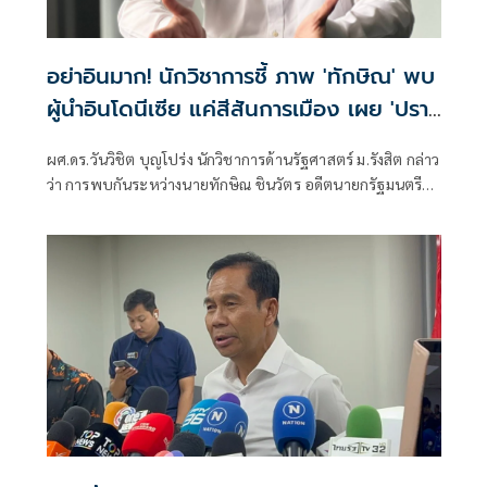
อย่าอินมาก! นักวิชาการชี้ ภาพ 'ทักษิณ' พบ
ผู้นำอินโดนีเซีย แค่สีสันการเมือง เผย 'ปรา
โบโว' เพื่อนเก่าทักษิณ พบกันไม่ใช่แปลก ย้ำ
ผศ.ดร.วันวิชิต บุญโปร่ง นักวิชาการด้านรัฐศาสตร์ ม.รังสิต กล่าว
นานาชาติเข้าใจ นายกฯ-รัฐบาล ผู้มีอำนาจตัว
ว่า การพบกันระหว่างนายทักษิณ ชินวัตร อดีตนายกรัฐมนตรี
จริง
กับนายปราโบโว ซูเบียนโต ประธานาธิบดีอินโดนีเซีย ไม่ใช่เรื่อง
ผิดปกติ เพราะทั้งสองมีความสัมพันธ์ส่วนตัวที่สั่งสมมาเป็นเวลา
นาน ภาพที่ออกมา เป็นสีสันการเมืองเท่านั้น