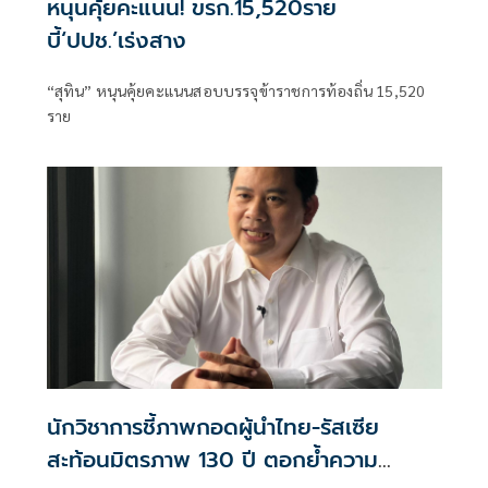
หนุนคุ้ยคะแนน! ขรก.15,520ราย
บี้‘ปปช.’เร่งสาง
“สุทิน” หนุนคุ้ยคะแนนสอบบรรจุข้าราชการท้องถิ่น 15,520
ราย
นักวิชาการชี้ภาพกอดผู้นำไทย-รัสเซีย
สะท้อนมิตรภาพ 130 ปี ตอกย้ำความ