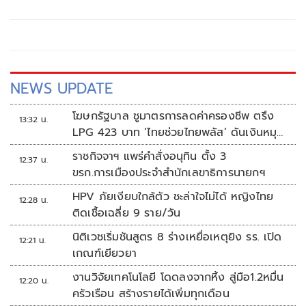
ครบทุกมิติ
NEWS UPDATE
โฆษกรัฐบาล ชูมาตรการลดค่าครองชีพ ตรึง
13:32 น.
LPG 423 บาท ‘ไทยช่วยไทยพลัส’ ดันเงินหมุน
แสนล้าน
ราชกิจจาฯ แพร่คำสั่งอนุทิน ตั้ง 3
12:37 น.
ขรก.การเมืองประจำสำนักเลขาธิการนายกฯ
HPV ภัยเงียบใกล้ตัว ชะล่าใจไม่ได้ หญิงไทย
12:28 น.
ติดเชื้อเฉลี่ย 9 ราย/วัน
นิติเวชเริ่มชันสูตร 8 ร่างเหยื่อเหตุยิง รร. เปิด
12:21 น.
เกณฑ์เยียวยา
งานวิจัยเทคโนโลยี โดดลงจากหิ้ง สู่มือ1.2หมื่น
12:20 น.
ครัวเรือน สร้างรายได้เพิ่มทุกเดือน