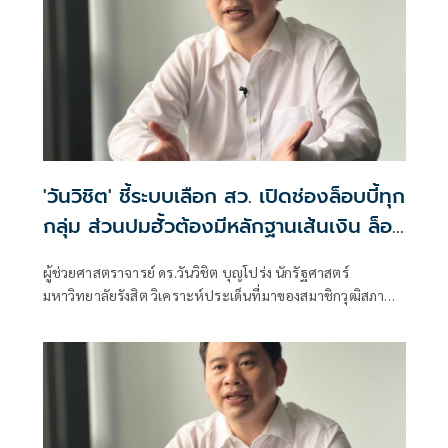
'วันวิชิต' ชี้ระบบเลือก สว. เปิดช่องล็อบบี้ทุก
กลุ่ม ส่วนปมฮั้วต้องมีหลักฐานเส้นเงิน ล็อก
โหวต กำหนดผล ชี้ข้อสันนิษฐาน สร้าง
ผู้ช่วยศาสตราจารย์ ดร.วันวิชิต บุญโปร่ง นักรัฐศาสตร์
กระแส แต่ไร้ Impact ทางกฎหมาย
มหาวิทยาลัยรังสิต วิเคราะห์ประเด็นที่มาของสมาชิกวุฒิสภา
หรือ สว. ว่า กระบวนการเลือก สว. ตามระบบปัจจุบันเปิดให้ผู้
สมัครต้องแนะนำตัว แลกเปลี่ยนข้อมูล และประสานการ
สนับสนุนระหว่างกัน โดยเฉพาะการเลือกในรอบไขว้ ซึ่งหากผู้
สมัครไม่พูดคุยหรือสร้างความรู้จักกับผู้อื่นเลย โอกาสได้รับ
เลือกย่อมน้อยลง