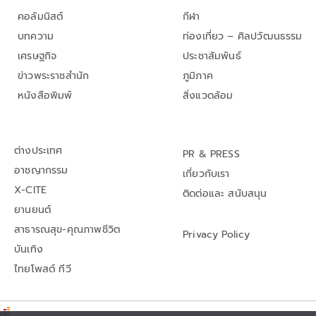
คอลัมนิสต์
กีฬา
บทความ
ท่องเที่ยว – ศิลปวัฒนธรรม
เศรษฐกิจ
ประชาสัมพันธ์
ข่าวพระราชสำนัก
ภูมิภาค
หนังสือพิมพ์
สิ่งแวดล้อม
ต่างประเทศ
PR & PRESS
อาชญากรรม
เกี่ยวกับเรา
X-CITE
ติดต่อและ สนับสนุน
ยานยนต์
สาธารณสุข-คุณภาพชีวิต
Privacy Policy
บันเทิง
ไทยโพสต์ ทีวี