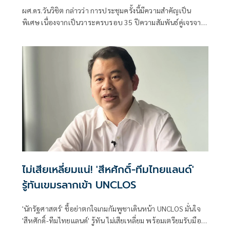
สัมพันธ์แน่นแฟ้นสองประเทศ
ผศ.ดร.วันวิชิต กล่าวว่า การประชุมครั้งนี้มีความสำคัญเป็น
พิเศษ เนื่องจากเป็นวาระครบรอบ 35 ปีความสัมพันธ์คู่เจรจา
ระหว่างอาเซียนกับรัสเซีย โดยผู้นำและผู้แทนระดับสูงจาก
ประเทศสมาชิก
ไม่เสียเหลี่ยมแน่! 'สีหศักดิ์-ทีมไทยแลนด์'
รู้ทันเขมรลากเข้า UNCLOS
'นักรัฐศาสตร์' ชี้อย่าตกใจเกมกัมพูชาเดินหน้า UNCLOS มั่นใจ
'สีหศักดิ์-ทีมไทยแลนด์' รู้ทัน ไม่เสียเหลี่ยม พร้อมเตรียมรับมือ