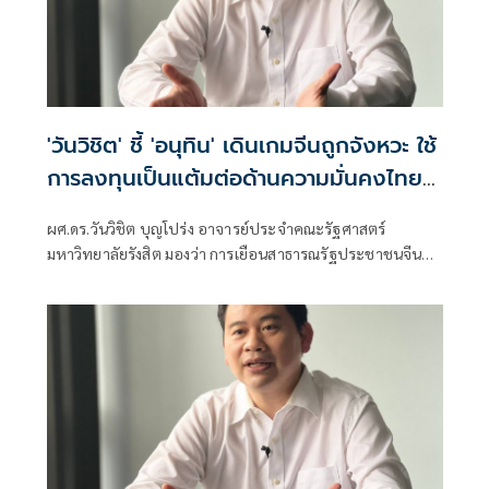
'วันวิชิต' ชี้ 'อนุทิน' เดินเกมจีนถูกจังหวะ ใช้
การลงทุนเป็นแต้มต่อด้านความมั่นคงไทย
สร้างมูลค่าเพิ่มในสายตาจีนเหนือกัมพูชา
ผศ.ดร.วันวิชิต บุญโปร่ง อาจารย์ประจำคณะรัฐศาสตร์
มหาวิทยาลัยรังสิต มองว่า การเยือนสาธารณรัฐประชาชนจีน
ของนายกรัฐมนตรี นายอนุ