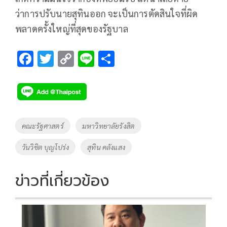
ว่าการปรับนายสุทินออก จะเป็นการตัดสินใจที่ผิด
พลาดครั้งใหญ่ที่สุดของรัฐบาล
F
T
C
Li
S
ac
wi
o
n
h
e
tt
p
e
ar
b
er
y
e
o
Li
Tags
คณะรัฐศาสตร์
มหาวิทยาลัยรังสิต
o
n
วันวิชิต บุญโปร่ง
สุทิน คลังแสง
k
k
ข่าวที่เกี่ยวข้อง